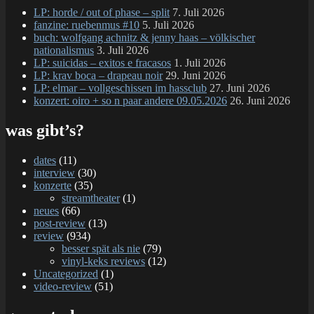
LP: horde / out of phase – split
7. Juli 2026
fanzine: ruebenmus #10
5. Juli 2026
buch: wolfgang achnitz & jenny haas – völkischer
nationalismus
3. Juli 2026
LP: suicidas – exitos e fracasos
1. Juli 2026
LP: krav boca – drapeau noir
29. Juni 2026
LP: elmar – vollgeschissen im hassclub
27. Juni 2026
konzert: oiro + so n paar andere 09.05.2026
26. Juni 2026
was gibt’s?
dates
(11)
interview
(30)
konzerte
(35)
streamtheater
(1)
neues
(66)
post-review
(13)
review
(934)
besser spät als nie
(79)
vinyl-keks reviews
(12)
Uncategorized
(1)
video-review
(51)