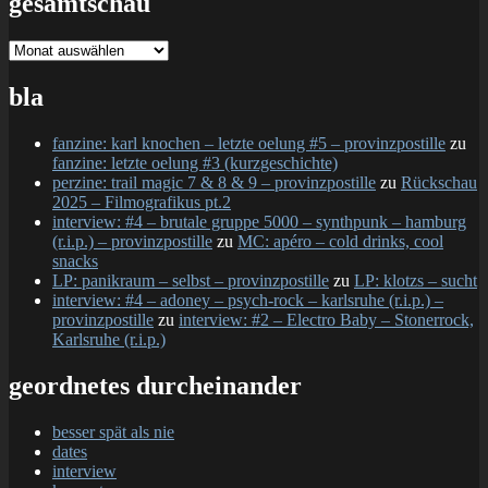
gesamtschau
gesamtschau
bla
fanzine: karl knochen – letzte oelung #5 – provinzpostille
zu
fanzine: letzte oelung #3 (kurzgeschichte)
perzine: trail magic 7 & 8 & 9 – provinzpostille
zu
Rückschau
2025 – Filmografikus pt.2
interview: #4 – brutale gruppe 5000 – synthpunk – hamburg
(r.i.p.) – provinzpostille
zu
MC: apéro – cold drinks, cool
snacks
LP: panikraum – selbst – provinzpostille
zu
LP: klotzs – sucht
interview: #4 – adoney – psych-rock – karlsruhe (r.i.p.) –
provinzpostille
zu
interview: #2 – Electro Baby – Stonerrock,
Karlsruhe (r.i.p.)
geordnetes durcheinander
besser spät als nie
dates
interview