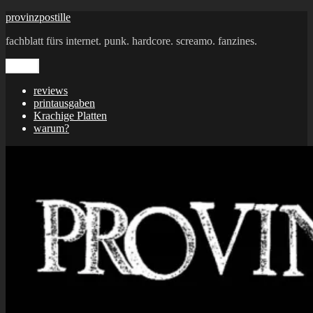
Zum
provinzpostille
Inhalt
fachblatt fürs internet. punk. hardcore. screamo. fanzines.
springen
Menü
reviews
printausgaben
Krachige Platten
warum?