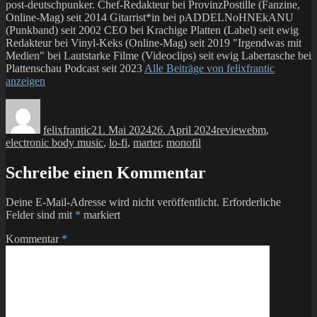
post-deutschpunker. Chef-Redakteur bei ProvinzPostille (Fanzine,
Online-Mag) seit 2014 Gitarrist*in bei pADDELNoHNEkANU
(Punkband) seit 2002 CEO bei Krachige Platten (Label) seit ewig
Redakteur bei Vinyl-Keks (Online-Mag) seit 2019 "Irgendwas mit
Medien" bei Lautstarke Filme (Videoclips) seit ewig Labertasche bei
Plattenschau Podcast seit 2023
Alle Beiträge von felixfrantic
anzeigen
Autor
Veröffentlicht
Kategorien
Schlagwörter
am
felixfrantic
21. Mai 2024
26. April 2024
review
ebm
,
electronic body music
,
lo-fi
,
marter
,
monofil
Schreibe einen Kommentar
Deine E-Mail-Adresse wird nicht veröffentlicht.
Erforderliche
Felder sind mit
*
markiert
Kommentar
*