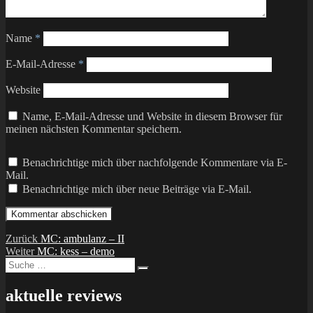
Name
*
E-Mail-Adresse
*
Website
Name, E-Mail-Adresse und Website in diesem Browser für
meinen nächsten Kommentar speichern.
Benachrichtige mich über nachfolgende Kommentare via E-
Mail.
Benachrichtige mich über neue Beiträge via E-Mail.
Beitragsnavigation
Vorheriger
Zurück
MC: ambulanz – II
Nächster
Beitrag:
Weiter
MC: kess – demo
Suche
Beitrag:
Suchen
nach:
aktuelle reviews