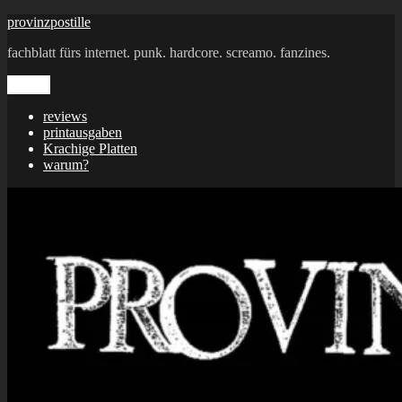
Zum
provinzpostille
Inhalt
fachblatt fürs internet. punk. hardcore. screamo. fanzines.
springen
Menü
reviews
printausgaben
Krachige Platten
warum?