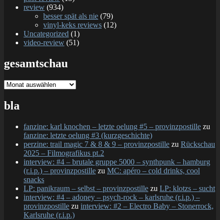
review
(934)
besser spät als nie
(79)
vinyl-keks reviews
(12)
Uncategorized
(1)
video-review
(51)
gesamtschau
gesamtschau
bla
fanzine: karl knochen – letzte oelung #5 – provinzpostille
zu
fanzine: letzte oelung #3 (kurzgeschichte)
perzine: trail magic 7 & 8 & 9 – provinzpostille
zu
Rückschau
2025 – Filmografikus pt.2
interview: #4 – brutale gruppe 5000 – synthpunk – hamburg
(r.i.p.) – provinzpostille
zu
MC: apéro – cold drinks, cool
snacks
LP: panikraum – selbst – provinzpostille
zu
LP: klotzs – sucht
interview: #4 – adoney – psych-rock – karlsruhe (r.i.p.) –
provinzpostille
zu
interview: #2 – Electro Baby – Stonerrock,
Karlsruhe (r.i.p.)