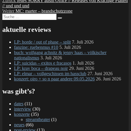
Beitragsnavigation
Vorheriger
Zurück
fettes SORRY ausm Office // Releases von Krachige Platten
Beitrag:
// und und und
Nächster
Weiter
MC: marter – brandschutzzone
Suche
Beitrag:
Suchen
nach:
aktuelle reviews
LP: horde / out of phase – split
7. Juli 2026
fanzine: ruebenmus #10
5. Juli 2026
buch: wolfgang achnitz & jenny haas – völkischer
nationalismus
3. Juli 2026
LP: suicidas – exitos e fracasos
1. Juli 2026
LP: krav boca – drapeau noir
29. Juni 2026
LP: elmar – vollgeschissen im hassclub
27. Juni 2026
konzert: oiro + so n paar andere 09.05.2026
26. Juni 2026
was gibt’s?
dates
(11)
interview
(30)
konzerte
(35)
streamtheater
(1)
neues
(66)
post-review
(13)