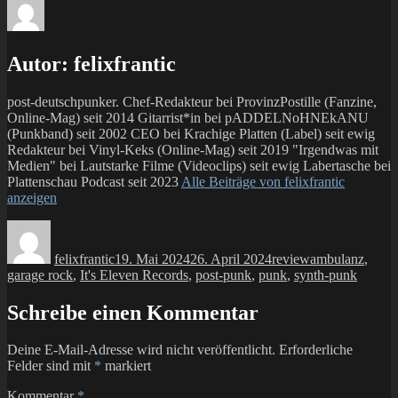
Autor:
felixfrantic
post-deutschpunker. Chef-Redakteur bei ProvinzPostille (Fanzine,
Online-Mag) seit 2014 Gitarrist*in bei pADDELNoHNEkANU
(Punkband) seit 2002 CEO bei Krachige Platten (Label) seit ewig
Redakteur bei Vinyl-Keks (Online-Mag) seit 2019 "Irgendwas mit
Medien" bei Lautstarke Filme (Videoclips) seit ewig Labertasche bei
Plattenschau Podcast seit 2023
Alle Beiträge von felixfrantic
anzeigen
Autor
Veröffentlicht
Kategorien
Schlagwörter
am
felixfrantic
19. Mai 2024
26. April 2024
review
ambulanz
,
garage rock
,
It's Eleven Records
,
post-punk
,
punk
,
synth-punk
Schreibe einen Kommentar
Deine E-Mail-Adresse wird nicht veröffentlicht.
Erforderliche
Felder sind mit
*
markiert
Kommentar
*