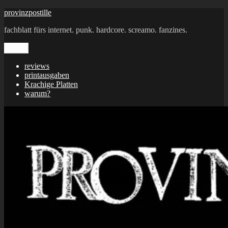
Zum
provinzpostille
Inhalt
fachblatt fürs internet. punk. hardcore. screamo. fanzines.
springen
Menü
reviews
printausgaben
Krachige Platten
warum?