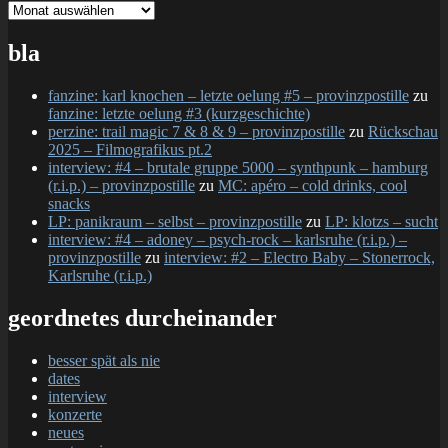
gesamtschau
bla
fanzine: karl knochen – letzte oelung #5 – provinzpostille
zu
fanzine: letzte oelung #3 (kurzgeschichte)
perzine: trail magic 7 & 8 & 9 – provinzpostille
zu
Rückschau
2025 – Filmografikus pt.2
interview: #4 – brutale gruppe 5000 – synthpunk – hamburg
(r.i.p.) – provinzpostille
zu
MC: apéro – cold drinks, cool
snacks
LP: panikraum – selbst – provinzpostille
zu
LP: klotzs – sucht
interview: #4 – adoney – psych-rock – karlsruhe (r.i.p.) –
provinzpostille
zu
interview: #2 – Electro Baby – Stonerrock,
Karlsruhe (r.i.p.)
geordnetes durcheinander
besser spät als nie
dates
interview
konzerte
neues