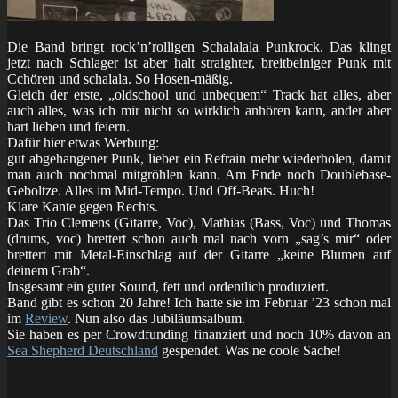
Die Band bringt rock’n’rolligen Schalalala Punkrock. Das klingt
jetzt nach Schlager ist aber halt straighter, breitbeiniger Punk mit
Cchören und schalala. So Hosen-mäßig.
Gleich der erste, „oldschool und unbequem“ Track hat alles, aber
auch alles, was ich mir nicht so wirklich anhören kann, ander aber
hart lieben und feiern.
Dafür hier etwas Werbung:
gut abgehangener Punk, lieber ein Refrain mehr wiederholen, damit
man auch nochmal mitgröhlen kann. Am Ende noch Doublebase-
Geboltze. Alles im Mid-Tempo. Und Off-Beats. Huch!
Klare Kante gegen Rechts.
Das Trio Clemens (Gitarre, Voc), Mathias (Bass, Voc) und Thomas
(drums, voc) brettert schon auch mal nach vorn „sag’s mir“ oder
brettert mit Metal-Einschlag auf der Gitarre „keine Blumen auf
deinem Grab“.
Insgesamt ein guter Sound, fett und ordentlich produziert.
Band gibt es schon 20 Jahre! Ich hatte sie im Februar ’23 schon mal
im
Review
. Nun also das Jubiläumsalbum.
Sie haben es per Crowdfunding finanziert und noch 10% davon an
Sea Shepherd Deutschland
gespendet. Was ne coole Sache!