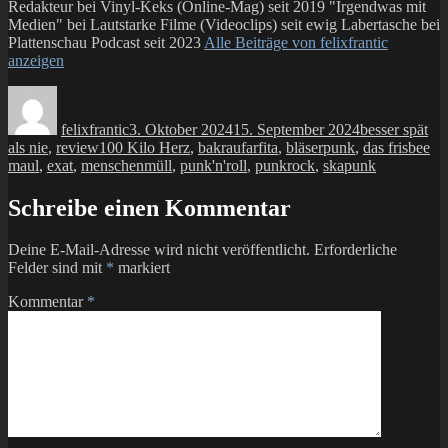
Redakteur bei Vinyl-Keks (Online-Mag) seit 2019 "Irgendwas mit
Medien" bei Lautstarke Filme (Videoclips) seit ewig Labertasche bei
Plattenschau Podcast seit 2023
Alle Beiträge von felixfrantic
anzeigen
Autor
Veröffentlicht
Kategorien
am
felixfrantic
3. Oktober 2024
15. September 2024
besser spät
Schlagwörter
als nie
,
review
100 Kilo Herz
,
bakraufarfita
,
bläserpunk
,
das frisbee
maul
,
exat
,
menschenmüll
,
punk'n'roll
,
punkrock
,
skapunk
Schreibe einen Kommentar
Deine E-Mail-Adresse wird nicht veröffentlicht.
Erforderliche
Felder sind mit
*
markiert
Kommentar
*