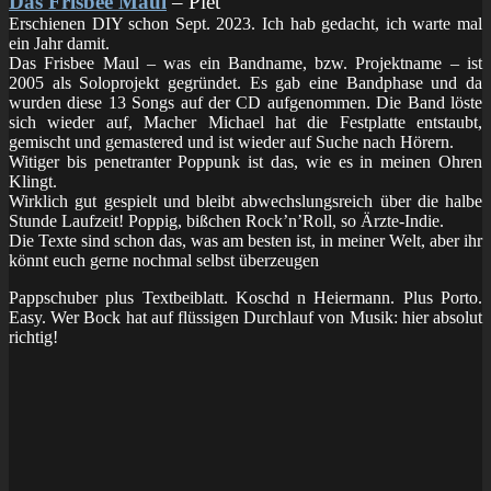
Das Frisbee Maul
– Piet
Erschienen DIY schon Sept. 2023. Ich hab gedacht, ich warte mal
ein Jahr damit.
Das Frisbee Maul – was ein Bandname, bzw. Projektname – ist
2005 als Soloprojekt gegründet. Es gab eine Bandphase und da
wurden diese 13 Songs auf der CD aufgenommen. Die Band löste
sich wieder auf, Macher Michael hat die Festplatte entstaubt,
gemischt und gemastered und ist wieder auf Suche nach Hörern.
Witiger bis penetranter Poppunk ist das, wie es in meinen Ohren
Klingt.
Wirklich gut gespielt und bleibt abwechslungsreich über die halbe
Stunde Laufzeit! Poppig, bißchen Rock’n’Roll, so Ärzte-Indie.
Die Texte sind schon das, was am besten ist, in meiner Welt, aber ihr
könnt euch gerne nochmal selbst überzeugen
Pappschuber plus Textbeiblatt. Koschd n Heiermann. Plus Porto.
Easy. Wer Bock hat auf flüssigen Durchlauf von Musik: hier absolut
richtig!