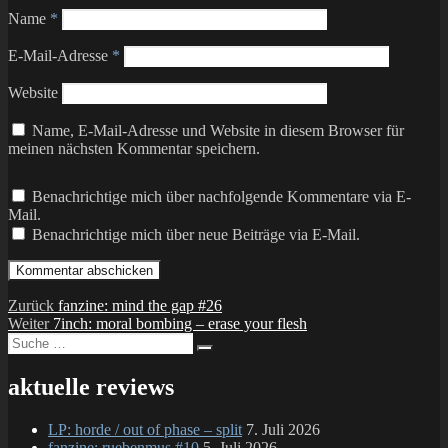
Name
*
E-Mail-Adresse
*
Website
Name, E-Mail-Adresse und Website in diesem Browser für
meinen nächsten Kommentar speichern.
Benachrichtige mich über nachfolgende Kommentare via E-
Mail.
Benachrichtige mich über neue Beiträge via E-Mail.
Beitragsnavigation
Vorheriger
Zurück
fanzine: mind the gap #26
Nächster
Beitrag:
Weiter
7inch: moral bombing – erase your flesh
Suche
Beitrag:
Suchen
nach:
aktuelle reviews
LP: horde / out of phase – split
7. Juli 2026
fanzine: ruebenmus #10
5. Juli 2026