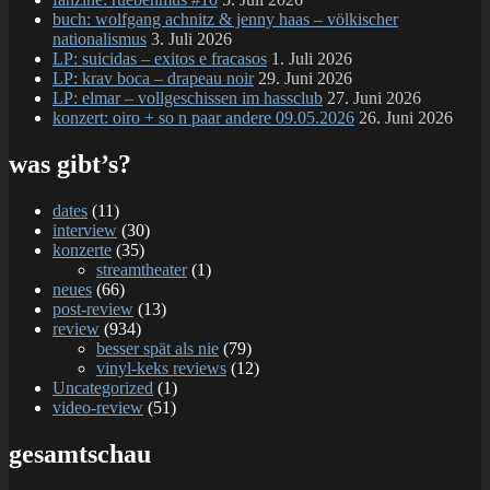
buch: wolfgang achnitz & jenny haas – völkischer
nationalismus
3. Juli 2026
LP: suicidas – exitos e fracasos
1. Juli 2026
LP: krav boca – drapeau noir
29. Juni 2026
LP: elmar – vollgeschissen im hassclub
27. Juni 2026
konzert: oiro + so n paar andere 09.05.2026
26. Juni 2026
was gibt’s?
dates
(11)
interview
(30)
konzerte
(35)
streamtheater
(1)
neues
(66)
post-review
(13)
review
(934)
besser spät als nie
(79)
vinyl-keks reviews
(12)
Uncategorized
(1)
video-review
(51)
gesamtschau