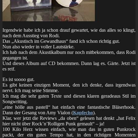
Irgendwie habe ich ja schon drauf gewartet, wie das alles so klingt,
nach dem Ausstieg von Rodi.
Das „Akustisch im Gewandhaus“ fand ich schon richtig gut.
Nun also wieder in voller Lautstärke.
Ich hab nach dem Akustikalbum nur noch mitbekommen, dass Rodi
gegangen ist.
Und dieses Album auf CD bekommen. Dann lag es. Gärte. Jetzt ist
es reif.
Es ist soooo gut.
Es gibt keinen einzigen Moment, den ich denke, dass irgendwas
nervt. Ich mag seine Stimme.
Ich mag die sehr guten Texte und diesen klaren geradeaus Stil im
Songwriting.
„eine hölle aus pastell“ hat einfach eine fantastische Bläserhook.
Dann der Gesang von Amy Vialon (
Kopfecho
).
Klar, wer jetzt die Reviews „da oben“ gelesen hat denkt „hat Felix
hier nicht über Rock’n’Rolligen Punk gemault“ – ja!
100 Kilo Herz wissen einfach, wie man das in guten Punkrock
packt, der ein gutes Tempo hat, in den richtigen Momenten