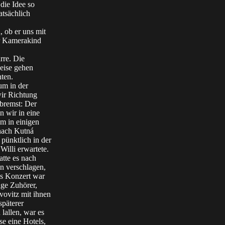
die Idee so
atsächlich
 ob er uns mit
er Kamerakind
rre. Die
Reise gehen
nten.
um in der
ir Richtung
bremst: Der
n wir in eine
m in einigen
nach Kutná
 pünktlich in der
Willi erwartete.
atte es nach
n verschlagen,
as Konzert war
ige Zuhörer,
vovitz mit ihnen
späterer
lallen, war es
se eine Hotels,