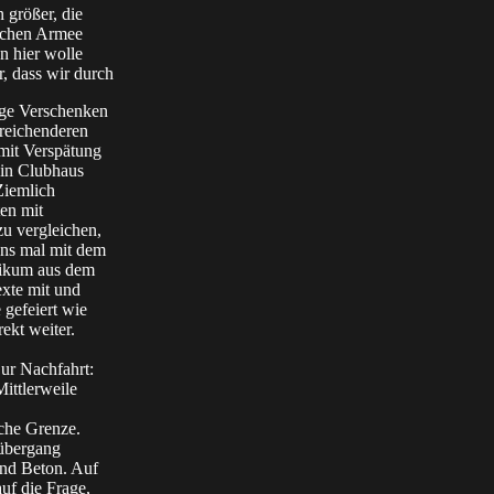
 größer, die
ischen Armee
n hier wolle
, dass wir durch
bige Verschenken
reichenderen
 mit Verspätung
Ein Clubhaus
 Ziemlich
en mit
u vergleichen,
ns mal mit dem
likum aus dem
exte mit und
 gefeiert wie
ekt weiter.
ur Nachfahrt:
Mittlerweile
che Grenze.
zübergang
und Beton. Auf
auf die Frage,