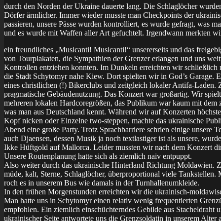
durch den Norden der Ukraine dauerte lang. Die Schlaglöcher wurden
Dörfer ärmlicher. Immer wieder musste man Checkpoints der ukrain
passieren, unsere Pässe wurden kontrolliert, es wurde gefragt, was ma
und es wurde mit Waffen aller Art gefuchtelt. Irgendwann merkten wir
ein freundliches „Musicanti! Musicanti!“ unsererseits und das freige
von Tourplakaten, die Sympathien der Grenzer erlangen und uns weit
Kontrollen entziehen konnten. Im Dunkeln erreichten wir schließlich
die Stadt Schytomyr nahe Kiew. Dort spielten wir in God’s Garage. 
eines christlichen (!) Bikerclubs und zeitgleich lokaler Antifa-Laden.
pragmatische Gebäudenutzung. Das Konzert war großartig. Wir spielt
mehreren lokalen Hardcoregrößen, das Publikum war kaum mit dem z
was man aus Deutschland kennt. Während wir auf Konzerten höchste
Kopf nicken oder Einzelne two-steppen, machte das ukrainische Pub
Abend eine große Party. Trotz Sprachbarriere schrien einige unsere T
auch Djaensen, dessen Musik ja noch textlastiger ist als unsere, wurde
Ikke Hüftgold auf Mallorca. Leider mussten wir nach dem Konzert dir
Unsere Routenplanung hatte sich als ziemlich naiv entpuppt.
Also weiter durch das ukrainische Hinterland Richtung Moldawien. Z
müde, kalt, Sterne, Schlaglöcher, überproportional viele Tankstellen. 
roch es in unserem Bus wie damals in der Turnhallenumkleide.
In den frühen Morgenstunden erreichten wir die ukrainisch-moldawis
Man hatte uns in Schytomyr einen relativ wenig frequentierten Gren
empfohlen. Ein ziemlich einschüchterndes Gebilde aus Stacheldraht 
ukrainischer Seite antwortete uns die Grenzsoldatin in unserem Alter 