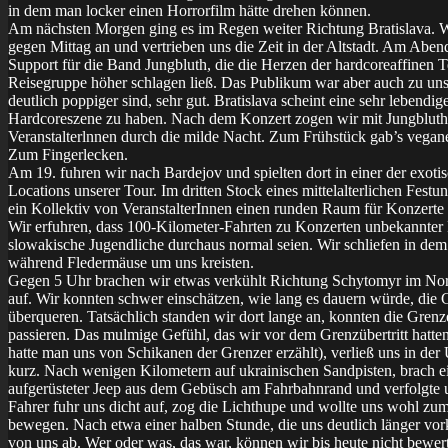
in dem man locker einen Horrorfilm hätte drehen können.
Am nächsten Morgen ging es im Regen weiter Richtung Bratislava. 
gegen Mittag an und vertrieben uns die Zeit in der Altstadt. Am Abend
Support für die Band Jungbluth, die die Herzen der hardcoreaffinen T
Reisegruppe höher schlagen ließ. Das Publikum war aber auch zu uns
deutlich poppiger sind, sehr gut. Bratislava scheint eine sehr lebendig
Hardcoreszene zu haben. Nach dem Konzert zogen wir mit Jungbluth
Veranstalterlnnen durch die milde Nacht. Zum Frühstück gab’s vegan
Zum Fingerlecken.
Am 19. fuhren wir nach Bardejov und spielten dort in einer der exoti
Locations unserer Tour. Im dritten Stock eines mittelalterlichen Festu
ein Kollektiv von VeranstalterInnen einen runden Raum für Konzerte 
Wir erfuhren, dass 100-Kilometer-Fahrten zu Konzerten unbekannter
slowakische Jugendliche durchaus normal seien. Wir schliefen in de
während Fledermäuse um uns kreisten.
Gegen 5 Uhr brachen wir etwas verkühlt Richtung Schytomyr im No
auf. Wir konnten schwer einschätzen, wie lang es dauern würde, die 
überqueren. Tatsächlich standen wir dort lange an, konnten die Grenz
passieren. Das mulmige Gefühl, das wir vor dem Grenzübertritt hatte
hatte man uns von Schikanen der Grenzer erzählt), verließ uns in der
kurz. Nach wenigen Kilometern auf ukrainischen Sandpisten, brach ei
aufgerüsteter Jeep aus dem Gebüsch am Fahrbahnrand und verfolgte 
Fahrer fuhr uns dicht auf, zog die Lichthupe und wollte uns wohl zu
bewegen. Nach etwa einer halben Stunde, die uns deutlich länger vork
von uns ab. Wer oder was, das war, können wir bis heute nicht bewert