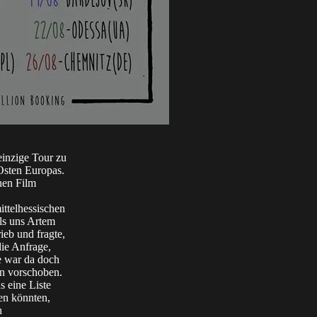
einzige Tour zu
 Osten Europas.
hen Film
ittelhessischen
ls uns Artem
eb und fragte,
die Anfrage,
e war da doch
en vorschoben.
s eine Liste
gen könnten,
n