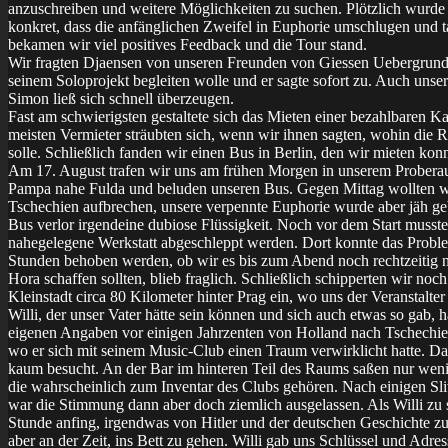
anzuschreiben und weitere Möglichkeiten zu suchen. Plötzlich wurde 
konkret, dass die anfänglichen Zweifel in Euphorie umschlugen und t
bekamen wir viel positives Feedback und die Tour stand.
Wir fragten Djaensen von unseren Freunden von Giessen Uebergrund,
seinem Soloprojekt begleiten wolle und er sagte sofort zu. Auch uns
Simon ließ sich schnell überzeugen.
Fast am schwierigsten gestaltete sich das Mieten einer bezahlbaren Ka
meisten Vermieter sträubten sich, wenn wir ihnen sagten, wohin die 
solle. Schließlich fanden wir einen Bus in Berlin, den wir mieten kon
Am 17. August trafen wir uns am frühen Morgen in unserem Probera
Pampa nahe Fulda und beluden unseren Bus. Gegen Mittag wollten w
Tschechien aufbrechen, unsere verpennte Euphorie wurde aber jäh ge
Bus verlor irgendeine dubiose Flüssigkeit. Noch vor dem Start musste
nahegelegene Werkstatt abgeschleppt werden. Dort konnte das Proble
Stunden behoben werden, ob wir es bis zum Abend noch rechtzeitig 
Hora schaffen sollten, blieb fraglich. Schließlich schipperten wir noch
Kleinstadt circa 80 Kilometer hinter Prag ein, wo uns der Veranstalter 
Willi, der unser Vater hätte sein können und sich auch etwas so gab, h
eigenen Angaben vor einigen Jahrzenten von Holland nach Tschechie
wo er sich mit seinem Music-Club einen Traum verwirklicht hatte. D
kaum besucht. An der Bar im hinteren Teil des Raums saßen nur wen
die wahrscheinlich zum Inventar des Clubs gehören. Nach einigen Sli
war die Stimmung dann aber doch ziemlich ausgelassen. Als Willi zu 
Stunde anfing, irgendwas von Hitler und der deutschen Geschichte zu 
aber an der Zeit, ins Bett zu gehen. Willi gab uns Schlüssel und Adres