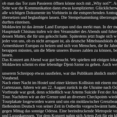
ob man das Tor zum Passieren öffnen könne noch mit „Why not?“. A
Seite war die Kommunikation dann etwas komplizierter. Glücklicherw
alle wichtigen Dokumente im Vorhinein in die entsprechenden Amtss
übersetzen und beglaubigen lassen. Die Stempelsammlung überzeugt
durften einreisen.
Moldawien ist das ärmste Land Europas und das merkt man. In der 
Hauptstadt Chisinau trafen wir den Veranstalter des Abends und fuhr
dessen Mutter, die für uns gekocht hatte. Spätestens jetzt fragte sich 
jeder von uns, ob es nicht arrogant ist, als deutsche Mittelstandskids d
Armenhäuser Europas zu heizen und sich von Menschen, die ihr Jahr
berappen müssten, um die Miete unseres Busses zahlen zu können, b
lassen.
Das Konzert am Abend war gut besucht. Wir spielten mit einigen loka
Moldawien scheint es eine lebendige Djent-Szene zu geben. Auch we
unserem Schreipop etwas rausfielen, war das Publikum ähnlich motiv
Vorabend.
Nach einer Nacht im Hostel und einer kleinen Kollision mit einem m
Gartenzaun, fuhren wir am 22. August zurück in die Ukraine nach Od
Vorfreude war groß, denn schließlich war Artems Suicide Fest der An
Tour. Nachdem wir an der Grenze und an diversen Checkpoints wiede
Tourplakate losgeworden waren und uns ein moldawischer Grenzbeam
fließendem Deutsch von seiner Zeit in Ostberlin vorgeschwärmt hatte,
gegen Mittag das sonnige Odessa. Eine beeindruckende Metropole vol
und Luxuskarossen. Vor dem Konzert nahm sich Artem Zeit für ein kl