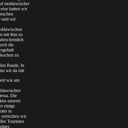
uf moldawischer
eise hatten wir
prachen
e und wir
moldawischen
en mit ihm zu
wahrscheinlich
urch die
esgehalt
ekochen zu
len Bands. In
nn wir da mit
iert wie am
oldawischen
essa. Die
lass unserer
r einige
ter in
 erreichten wir
ler Touristen
eines