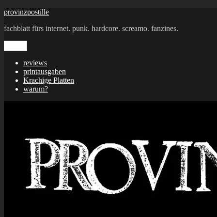
Zum
provinzpostille
Inhalt
fachblatt fürs internet. punk. hardcore. screamo. fanzines.
springen
Menü
reviews
printausgaben
Krachige Platten
warum?