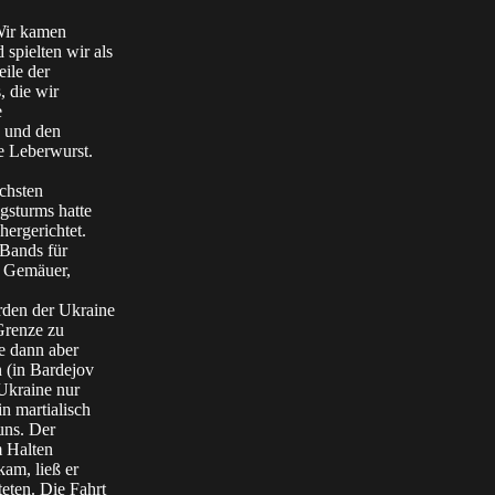
Wir kamen
 spielten wir als
eile der
, die wir
e
 und den
e Leberwurst.
schsten
ngsturms hatte
hergerichtet.
 Bands für
m Gemäuer,
rden der Ukraine
Grenze zu
e dann aber
n (in Bardejov
 Ukraine nur
n martialisch
uns. Der
m Halten
am, ließ er
eten. Die Fahrt