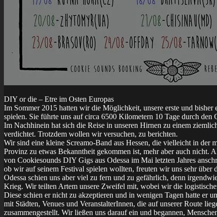
DIY or die – Etre im Osten Europas
Im Sommer 2015 hatten wir die Möglichkeit, unsere erste und bisher 
spielen. Sie führte uns auf circa 6500 Kilometern 10 Tage durch den
Im Nachhinein hat sich die Reise in unseren Hirnen zu einem ziemlic
verdichtet. Trotzdem wollen wir versuchen, zu berichten.
Wir sind eine kleine Screamo-Band aus Hessen, die vielleicht in der m
Provinz zu etwas Bekanntheit gekommen ist, mehr aber auch nicht. A
von Cookiesounds DIY Gigs aus Odessa im Mai letzten Jahres anschri
ob wir auf seinem Festival spielen wollten, freuten wir uns sehr über 
Odessa schien uns aber viel zu fern und zu gefährlich, denn irgendwi
Krieg. Wir teilten Artem unsere Zweifel mit, wobei wir die logistisch
Diese schien er nicht zu akzeptieren und in wenigen Tagen hatte er un
mit Städten, Venues und VeranstalterInnen, die auf unserer Route lie
zusammengestellt. Wir ließen uns darauf ein und begannen, Mensche