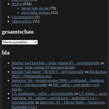
review
(934)
besser spät als nie
(79)
vinyl-keks reviews
(12)
Uncategorized
(1)
video-review
(51)
gesamtschau
gesamtschau
bla
fanzine: karl knochen – letzte oelung #5 – provinzpostille
zu
fanzine: letzte oelung #3 (kurzgeschichte)
perzine: trail magic 7 & 8 & 9 – provinzpostille
zu
Rückschau
2025 – Filmografikus pt.2
interview: #4 – brutale gruppe 5000 – synthpunk – hamburg
(r.i.p.) – provinzpostille
zu
MC: apéro – cold drinks, cool
snacks
LP: panikraum – selbst – provinzpostille
zu
LP: klotzs – sucht
interview: #4 – adoney – psych-rock – karlsruhe (r.i.p.) –
provinzpostille
zu
interview: #2 – Electro Baby – Stonerrock,
Karlsruhe (r.i.p.)