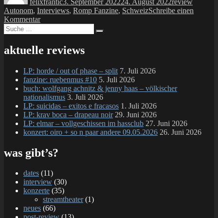
felixfrantic
3. September 2022
24. August 2022
review
Autonom
,
Interviews
,
Romp Fanzine
,
Schweiz
Schreibe einen
zu
Kommentar
Suche
fanzine:
Suchen
nach:
ROMP
#50
aktuelle reviews
LP: horde / out of phase – split
7. Juli 2026
fanzine: ruebenmus #10
5. Juli 2026
buch: wolfgang achnitz & jenny haas – völkischer
nationalismus
3. Juli 2026
LP: suicidas – exitos e fracasos
1. Juli 2026
LP: krav boca – drapeau noir
29. Juni 2026
LP: elmar – vollgeschissen im hassclub
27. Juni 2026
konzert: oiro + so n paar andere 09.05.2026
26. Juni 2026
was gibt’s?
dates
(11)
interview
(30)
konzerte
(35)
streamtheater
(1)
neues
(66)
post-review
(13)