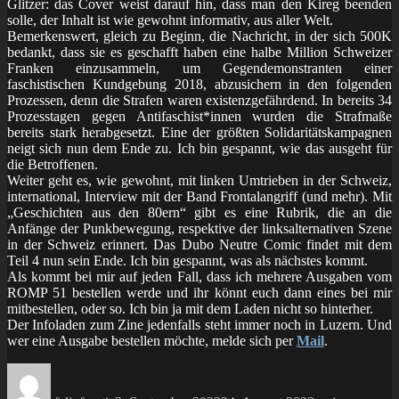
Glitzer: das Cover weist darauf hin, dass man den Kireg beenden
solle, der Inhalt ist wie gewohnt informativ, aus aller Welt.
Bemerkenswert, gleich zu Beginn, die Nachricht, in der sich 500K
bedankt, dass sie es geschafft haben eine halbe Million Schweizer
Franken einzusammeln, um Gegendemonstranten einer
faschistischen Kundgebung 2018, abzusichern in den folgenden
Prozessen, denn die Strafen waren existenzgefährdend. In bereits 34
Prozesstagen gegen Antifaschist*innen wurden die Strafmaße
bereits stark herabgesetzt. Eine der größten Solidaritätskampagnen
neigt sich nun dem Ende zu. Ich bin gespannt, wie das ausgeht für
die Betroffenen.
Weiter geht es, wie gewohnt, mit linken Umtrieben in der Schweiz,
international, Interview mit der Band Frontalangriff (und mehr). Mit
„Geschichten aus den 80ern“ gibt es eine Rubrik, die an die
Anfänge der Punkbewegung, respektive der linksalternativen Szene
in der Schweiz erinnert. Das Dubo Neutre Comic findet mit dem
Teil 4 nun sein Ende. Ich bin gespannt, was als nächstes kommt.
Als kommt bei mir auf jeden Fall, dass ich mehrere Ausgaben vom
ROMP 51 bestellen werde und ihr könnt euch dann eines bei mir
mitbestellen, oder so. Ich bin ja mit dem Laden nicht so hinterher.
Der Infoladen zum Zine jedenfalls steht immer noch in Luzern. Und
wer eine Ausgabe bestellen möchte, melde sich per
Mail
.
Autor
Veröffentlicht
Kategorien
Schlagw
am