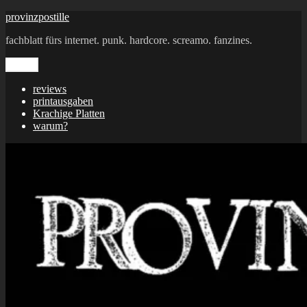
Zum
provinzpostille
Inhalt
fachblatt fürs internet. punk. hardcore. screamo. fanzines.
springen
Menü
reviews
printausgaben
Krachige Platten
warum?