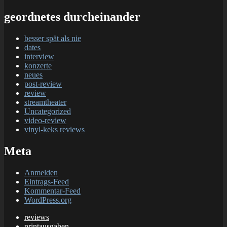
geordnetes durcheinander
besser spät als nie
dates
interview
konzerte
neues
post-review
review
streamtheater
Uncategorized
video-review
vinyl-keks reviews
Meta
Anmelden
Eintrags-Feed
Kommentar-Feed
WordPress.org
reviews
printausgaben