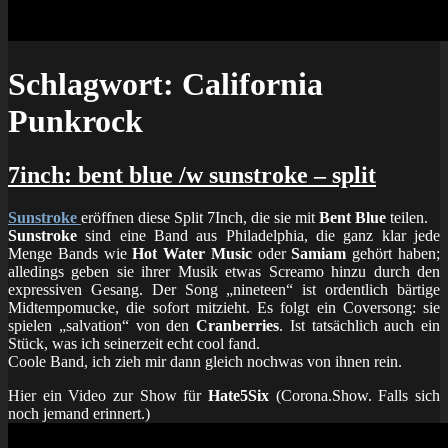
Schlagwort:
California
Punkrock
7inch: bent blue /w sunstroke – split
Sunstroke
eröffnen diese Split 7Inch, die sie mit
Bent Blue
teilen.
Sunstroke
sind eine Band aus Philadelphia, die ganz klar jede
Menge Bands wie
Hot Water Music
oder
Samiam
gehört haben;
alledings geben sie ihrer Musik etwas Screamo hinzu durch den
expressiven Gesang. Der Song „nineteen“ ist ordentlich bärtige
Midtempomucke, die sofort mitzieht. Es folgt ein Coversong: sie
spielen „salvation“ von den
Cranberries
. Ist tatsächlich auch ein
Stück, was ich seinerzeit echt cool fand.
Coole Band, ich zieh mir dann gleich nochwas von ihnen rein.
Hier ein Video zur Show für
Hate5Six
(Corona.Show. Falls sich
noch jemand erinnert.)