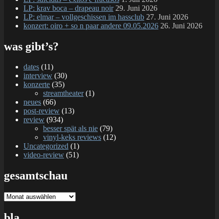
LP: krav boca – drapeau noir
29. Juni 2026
LP: elmar – vollgeschissen im hassclub
27. Juni 2026
konzert: oiro + so n paar andere 09.05.2026
26. Juni 2026
was gibt’s?
dates
(11)
interview
(30)
konzerte
(35)
streamtheater
(1)
neues
(66)
post-review
(13)
review
(934)
besser spät als nie
(79)
vinyl-keks reviews
(12)
Uncategorized
(1)
video-review
(51)
gesamtschau
gesamtschau
bla