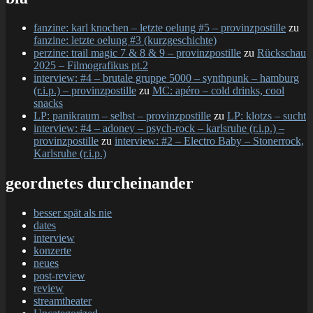
fanzine: karl knochen – letzte oelung #5 – provinzpostille
zu
fanzine: letzte oelung #3 (kurzgeschichte)
perzine: trail magic 7 & 8 & 9 – provinzpostille
zu
Rückschau
2025 – Filmografikus pt.2
interview: #4 – brutale gruppe 5000 – synthpunk – hamburg
(r.i.p.) – provinzpostille
zu
MC: apéro – cold drinks, cool
snacks
LP: panikraum – selbst – provinzpostille
zu
LP: klotzs – sucht
interview: #4 – adoney – psych-rock – karlsruhe (r.i.p.) –
provinzpostille
zu
interview: #2 – Electro Baby – Stonerrock,
Karlsruhe (r.i.p.)
geordnetes durcheinander
besser spät als nie
dates
interview
konzerte
neues
post-review
review
streamtheater