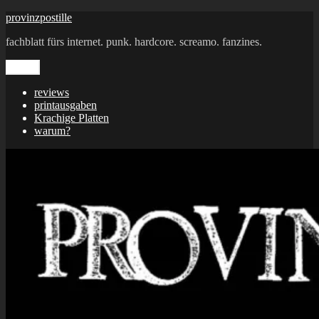
Zum
provinzpostille
Inhalt
fachblatt fürs internet. punk. hardcore. screamo. fanzines.
springen
Menü
reviews
printausgaben
Krachige Platten
warum?