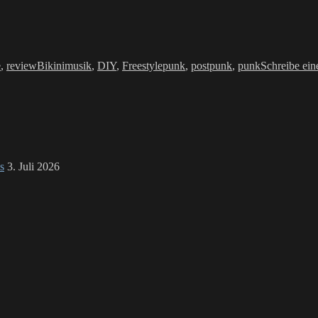
Schlagwörter
e
,
review
Bikinimusik
,
DIY
,
Freestylepunk
,
postpunk
,
punk
Schreibe ei
s
3. Juli 2026