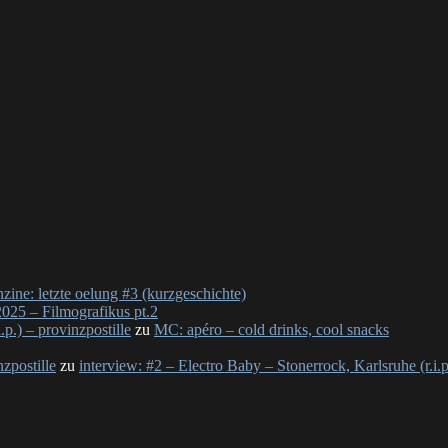
nzine: letzte oelung #3 (kurzgeschichte)
025 – Filmografikus pt.2
p.) – provinzpostille
zu
MC: apéro – cold drinks, cool snacks
nzpostille
zu
interview: #2 – Electro Baby – Stonerrock, Karlsruhe (r.i.p