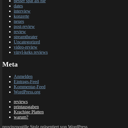
besser spät als nie
dates
interview
konzerte
neues
post-review
review
streamtheater
Uncategorized
video-review
vinyl-keks reviews
Meta
Anmelden
Eintrags-Feed
Kommentar-Feed
WordPress.org
reviews
printausgaben
Krachige Platten
warum?
provinzpostille
Stolz präsentiert von WordPress