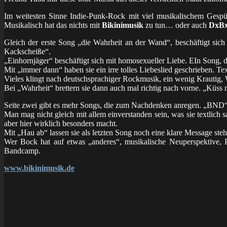
Im weitesten Sinne Indie-Punk-Rock mit viel musikalischem Gespür
Musikalisch hat das nichts mit
Bikinimusik
zu tun… oder auch
DxB
Gleich der erste Song „die Wahrheit an der Wand“, beschäftigt sich 
Kackscheiße“.
„Einhornjäger“ beschäftigt sich mit homosexueller Liebe. EIn Song, de
Mit „immer dann“ haben sie ein irre tolles Liebeslied geschrieben. Te
Vieles klingt nach deutschsprachiger Rockmusik, ein wenig Krautig
Bei „Wahrheit“ brettern sie dann auch mal richtig nach vorne. „Küs
Seite zwei gibt es mehr Songs, die zum Nachdenken anregen. „BND
Man mag nicht gleich mit allem einverstanden sein, was sie textlich 
aber hier wirklich besonders macht.
Mit „Hau ab“ lassen sie als letzten Song noch eine klare Message st
Wer Bock hat auf etwas „anderes“, musikalische Neuperspektive, P
Bandcamp.
www.bikinimusik.de