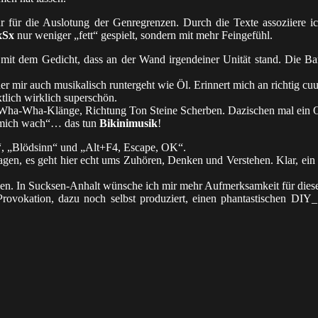
 für die Auslotung der Genregrenzen. Durch die Texte assoziiere ic
xSx
nur weniger „fett“ gespielt, sondern mit mehr Feingefühl.
mit dem Gedicht, dass an der Wand irgendeiner Unität stand. Die Band
r mir auch musikalisch runtergeht wie Öl. Erinnert mich an richtig cuu
xtlich wirklich superschön.
, Wha-Wha-Klänge, Richtung Ton Steine Scherben. Dazischen mal ein Of
s mich wach“… das tun
Bikinimusik
!
“, „Blödsinn“ und „Alt+F4, Escape, OK“.
sagen, es geht hier echt ums Zuhören, Denken und Verstehen. Klar, ein 
ehen. In Sucksen-Anhalt wünsche ich mir mehr Aufmerksamkeit für dies
rovokation, dazu noch selbst produziert, einen phantastischen DIY_