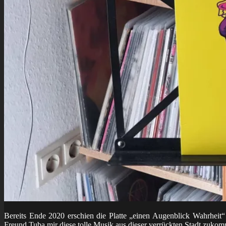
Bereits Ende 2020 erschien die Platte „einen Augenblick Wahrheit
Freund Tuba mir diese tolle Musik aus dieser verrückten Stadt zukom