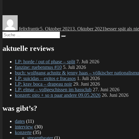
Autor
Veröffentlicht
Kategorien
am
felixfrantic
5. Oktober 2021
3. Oktober 2021
besser spät als ni
Suche
Suchen
nach:
aktuelle reviews
LP: horde / out of phase – split
7. Juli 2026
fanzine: ruebenmus #10
5. Juli 2026
buch: wolfgang achnitz & jenny haas – völkischer nationalismu
LP: suicidas – exitos e fracasos
1. Juli 2026
LP: krav boca – drapeau noir
29. Juni 2026
LP: elmar – vollgeschissen im hassclub
27. Juni 2026
konzert: oiro + so n paar andere 09.05.2026
26. Juni 2026
was gibt’s?
dates
(11)
interview
(30)
konzerte
(35)
streamtheater
(1)