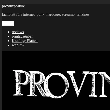
Zum
provinzpostille
Inhalt
fachblatt fürs internet. punk. hardcore. screamo. fanzines.
springen
Menü
reviews
printausgaben
Krachige Platten
warum?