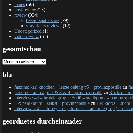
neues
(66)
post-review
(13)
review
(934)
besser spät als nie
(79)
vinyl-keks reviews
(12)
Uncategorized
(1)
video-review
(51)
gesamtschau
gesamtschau
bla
fanzine: karl knochen – letzte oelung #5 – provinzpostille
zu
fa
perzine: trail magic 7 & 8 & 9 – provinzpostille
zu
Rückschau 2
interview: #4 – brutale gruppe 5000 – synthpunk – hamburg (r.i.
LP: panikraum – selbst – provinzpostille
zu
LP: klotzs – sucht
interview: #4 – adoney – psych-rock – karlsruhe (r.i.p.) – provi
geordnetes durcheinander