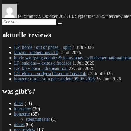
Autor
Veröffentlicht
Kategorien
Schl
am
felixfrantic
2. Oktober 2025
18. September 2025
interview
inte
Suche
Suchen
nach:
aktuelle reviews
LP: horde / out of phase – split
7. Juli 2026
fanzine: ruebenmus #10
5. Juli 2026
buch: wolfgang achnitz & jenny haas – völkischer nationalismu
LP: suicidas – exitos e fracasos
1. Juli 2026
LP: krav boca – drapeau noir
29. Juni 2026
LP: elmar – vollgeschissen im hassclub
27. Juni 2026
konzert: oiro + so n paar andere 09.05.2026
26. Juni 2026
was gibt’s?
dates
(11)
interview
(30)
konzerte
(35)
streamtheater
(1)
neues
(66)
post-review
(13)