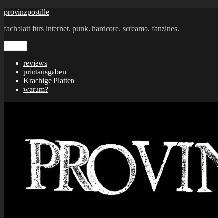
Zum
provinzpostille
Inhalt
fachblatt fürs internet. punk. hardcore. screamo. fanzines.
springen
Menü
reviews
printausgaben
Krachige Platten
warum?