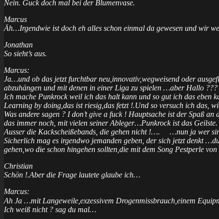
Nein. Guck doch mal bei der Blumenvase.
Marcus
Äh…Irgendwie ist doch eh alles schon einmal da gewesen und wir we
Jonathan
So sieht’s aus.
Marcus:
Ja…und ob das jetzt furchtbar neu,innovativ,wegweisend oder ausgefl
abzuhängen und mit denen in einer Liga zu spielen …aber Hallo ???
Ich mache Punkrock weil ich das halt kann und so gut ich das eben ka
Learning by doing,das ist riesig,das fetzt !.Und so versuch ich das, 
Was andere sagen ? I don’t give a fuck ! Hauptsache ist der Spaß an 
das immer noch, mit vielen seiner Ableger…Punkrock ist das Geilste.
Ausser die Kackscheißebands, die gehen nicht !…. …nun ja wer si
Sicherlich mag es irgendwo jemanden geben, der sich jetzt denkt …du 
gehen,wo die schon hingehen sollten,die mit dem Song Pestperle von 
Christian
Schön !.Aber die Frage lautete glaube ich…
Marcus:
Ah Ja …mit Langeweile,exzessivem Drogenmissbrauch,einem Equipme
Ich weiß nicht ? sag du mal…