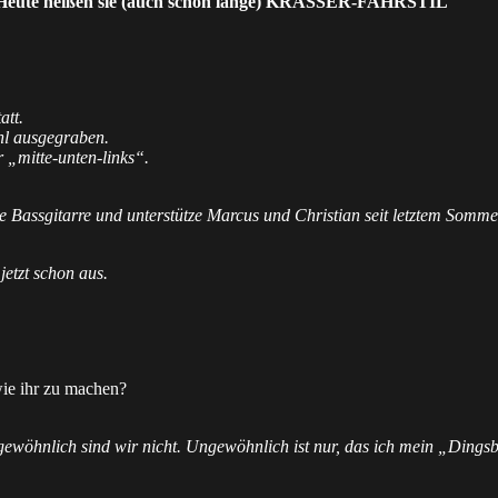
eute heißen sie (auch schon lange) KRASSER-FAHRSTIL
att.
hl ausgegraben.
 „mitte-unten-links“.
che Bassgitarre und unterstütze Marcus und Christian seit letztem Somme
jetzt schon aus.
.
ie ihr zu machen?
wöhnlich sind wir nicht. Ungewöhnlich ist nur, das ich mein „Dingsb