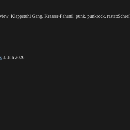
agwörter
rview
,
Klappstuhl Gang
,
Krasser-Fahrstil
,
punk
,
punkrock
,
rastatt
Schre
s
3. Juli 2026