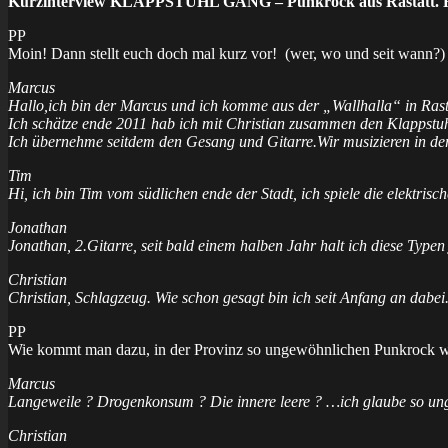
Kurzinterview KLAPPSTUHL GANG – Punkrock aus Rastatt. H
PP
Moin! Dann stellt euch doch mal kurz vor! (wer, wo und seit wann?)
Marcus
Hallo,ich bin der Marcus und ich komme aus der „Wallhalla“ in Rast
Ich schätze ende 2011 hab ich mit Christian zusammen den Klappstu
Ich übernehme seitdem den Gesang und Gitarre.Wir musizieren in der
Tim
Hi, ich bin Tim vom südlichen ende der Stadt, ich spiele die elektris
Jonathan
Jonathan, 2.Gitarre, seit bald einem halben Jahr halt ich diese Typen 
Christian
Christian, Schlagzeug. Wie schon gesagt bin ich seit Anfang an dabei
PP
Wie kommt man dazu, in der Provinz so ungewöhnlichen Punkrock w
Marcus
Langeweile ? Drogenkonsum ? Die innere leere ? …ich glaube so unge
Christian