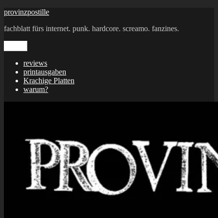
Zum
provinzpostille
Inhalt
fachblatt fürs internet. punk. hardcore. screamo. fanzines.
springen
Menü
reviews
printausgaben
Krachige Platten
warum?