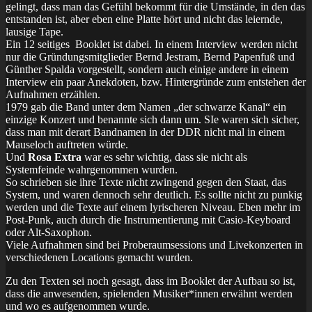
gelingt, dass man das Gefühl bekommt für die Umstände, in den das
entstanden ist, aber eben eine Platte hört und nicht das leiernde,
lausige Tape.
Ein 12 seitiges Booklet ist dabei. In einem Interview werden nicht
nur die Gründungsmitglieder Bernd Jestram, Bernd Papenfuß und
Günther Spalda vorgestellt, sondern auch einige andere in einem
Interview ein paar Anekdoten, bzw. Hintergründe zum entstehen der
Aufnahmen erzählen.
1979 gab die Band unter dem Namen „der schwarze Kanal“ ein
einzige Konzert und benannte sich dann um. SIe waren sich sicher,
dass man mit derart Bandnamen in der DDR nicht mal in einem
Mauseloch auftreten würde.
Und
Rosa Extra
war es sehr wichtig, dass sie nicht als
Systemfeinde wahrgenommen wurden.
So schrieben sie ihre Texte nicht zwingend gegen den Staat, das
System, und waren dennoch sehr deutlich. Es sollte nicht zu punkig
werden und die Texte auf einem lyrischeren Niveau. Eben mehr im
Post-Punk, auch durch die Instrumentierung mit Casio-Keyboard
oder Alt-Saxophon.
Viele Aufnahmen sind bei Proberaumsessions und Livekonzerten in
verschiedenen Locations gemacht wurden.
Zu den Texten sei noch gesagt, dass im Booklet der Aufbau so ist,
dass die anwesenden, spielenden Musiker*innen erwähnt werden
und wo es aufgenommen wurde.