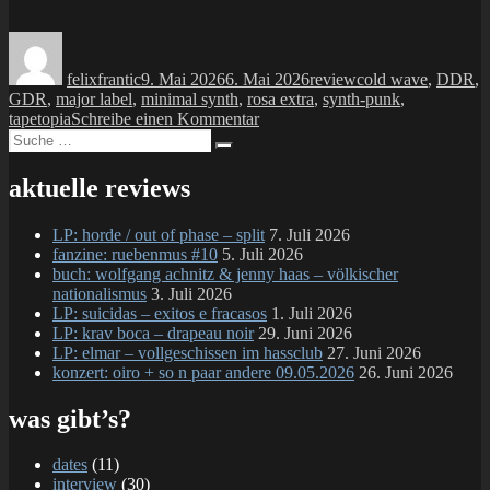
Autor
Veröffentlicht
Kategorien
Schlagwörter
am
felixfrantic
9. Mai 2026
6. Mai 2026
review
cold wave
,
DDR
,
GDR
,
major label
,
minimal synth
,
rosa extra
,
synth-punk
,
zu
tapetopia
Schreibe einen Kommentar
Suche
LP:
Suchen
nach:
rosa
extra
aktuelle reviews
–
extrakte
LP: horde / out of phase – split
7. Juli 2026
1980
fanzine: ruebenmus #10
5. Juli 2026
–
buch: wolfgang achnitz & jenny haas – völkischer
1984
nationalismus
3. Juli 2026
LP: suicidas – exitos e fracasos
1. Juli 2026
LP: krav boca – drapeau noir
29. Juni 2026
LP: elmar – vollgeschissen im hassclub
27. Juni 2026
konzert: oiro + so n paar andere 09.05.2026
26. Juni 2026
was gibt’s?
dates
(11)
interview
(30)