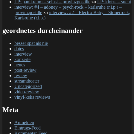
LP: panikraum – selbst – provinzpostille
zu
LP: klotzs – sucht
interview: #4 – adoney – psych-rock – karlsruhe (r.i.p.) –
provinzpostille
zu
interview: #2 – Electro Baby – Stonerrock,
Karlsruhe (r.i.p.)
geordnetes durcheinander
besser spät als nie
dates
interview
konzerte
neues
post-review
review
streamtheater
Uncategorized
video-review
vinyl-keks reviews
Meta
Anmelden
Eintrags-Feed
Kommentar-Feed