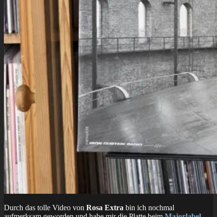
Durch das tolle Video von
Rosa Extra
bin ich nochmal
aufmerksam geworden und habe mir die Platte beim
Majorlabel