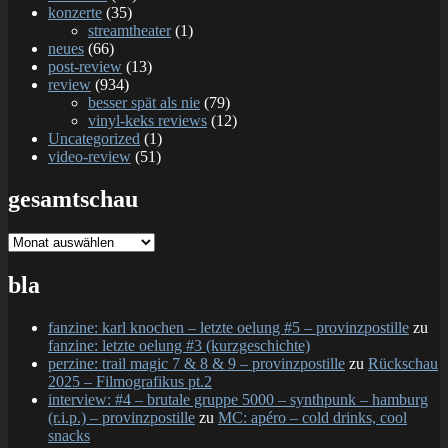
konzerte
(35)
streamtheater
(1)
neues
(66)
post-review
(13)
review
(934)
besser spät als nie
(79)
vinyl-keks reviews
(12)
Uncategorized
(1)
video-review
(51)
gesamtschau
gesamtschau
bla
fanzine: karl knochen – letzte oelung #5 – provinzpostille
zu
fanzine: letzte oelung #3 (kurzgeschichte)
perzine: trail magic 7 & 8 & 9 – provinzpostille
zu
Rückschau
2025 – Filmografikus pt.2
interview: #4 – brutale gruppe 5000 – synthpunk – hamburg
(r.i.p.) – provinzpostille
zu
MC: apéro – cold drinks, cool
snacks