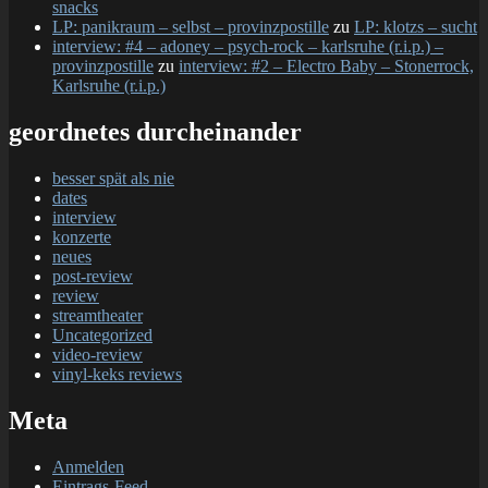
snacks
LP: panikraum – selbst – provinzpostille
zu
LP: klotzs – sucht
interview: #4 – adoney – psych-rock – karlsruhe (r.i.p.) –
provinzpostille
zu
interview: #2 – Electro Baby – Stonerrock,
Karlsruhe (r.i.p.)
geordnetes durcheinander
besser spät als nie
dates
interview
konzerte
neues
post-review
review
streamtheater
Uncategorized
video-review
vinyl-keks reviews
Meta
Anmelden
Eintrags-Feed