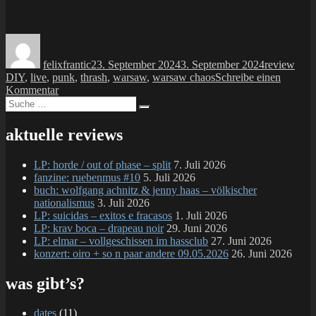
Autor
Veröffentlicht
Kategorien
Schl
am
felixfrantic
23. September 2024
3. September 2024
review
DIY
,
live
,
punk
,
thrash
,
warsaw
,
warsaw chaos
Schreibe einen
zu
Kommentar
Suche
MC:
Suchen
nach:
warsaw
–
aktuelle reviews
another
lesson
LP: horde / out of phase – split
7. Juli 2026
in
fanzine: ruebenmus #10
5. Juli 2026
chaos
buch: wolfgang achnitz & jenny haas – völkischer
nationalismus
3. Juli 2026
LP: suicidas – exitos e fracasos
1. Juli 2026
LP: krav boca – drapeau noir
29. Juni 2026
LP: elmar – vollgeschissen im hassclub
27. Juni 2026
konzert: oiro + so n paar andere 09.05.2026
26. Juni 2026
was gibt’s?
dates
(11)