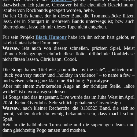
dazwischen. Ich glaube, Crossover ist die eigentlich Bezeichnung,
ist aber von Rockbands gecapert worden, hehe.
Da ich Chris kenne, der in dieser Band die Trommelstöcke flitzen
lässt, der in Stuttgart in mehreren Bands unterwegs ist; bzw auch
überregional, lasse ich mir dieses Tape nicht entgehen.
Für sein Projekt
Black Humour
habe ich ihn schon hart gelobt, er
ist ein fantastischer Drummer.
Warsaw
lebt auch von diesem schnellen, präzisen Spiel. Meist
können Schlagzeuger einfach diese flotte, dribbelnde Doublebase
nicht flitzen lassen, Chris kann. Coool.
Die Songs haben Titel wie „controlled by the state“, „policeterror“
„fuck you very much“ und „holiday in violence“ – to name a few –
und weisen schon ganz klar eine Richtung: Apocalypse.
Aber mit einem zwinkernden Auge an der richtigen Stelle. „alice
weidel“ ist davon ausgeschlossen.
14 Songs sind das insgesamt. Live wurde das im Juha West im April
2024. Keine Overdubs. Sehr schlicht gehaltenes Coverdesign.
Warsaw
, nach kleiner Recherche, die 8136523 Band, die sich so
nennt, sollten doch ein wenig bekannter sein, dass macht schon
Spaß.
Rein in die halbhohen Turnschuhe und die superengen Jeans und
dann gleichzeitig Pogo tanzen und moshen.