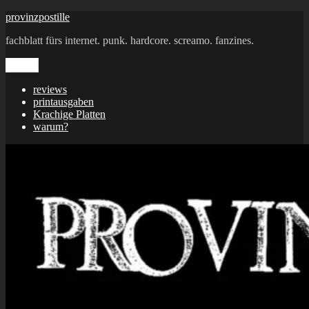
Zum
provinzpostille
Inhalt
fachblatt fürs internet. punk. hardcore. screamo. fanzines.
springen
Menü
reviews
printausgaben
Krachige Platten
warum?