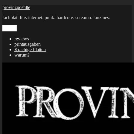
Zum
provinzpostille
Inhalt
fachblatt fürs internet. punk. hardcore. screamo. fanzines.
springen
Menü
reviews
printausgaben
Krachige Platten
warum?