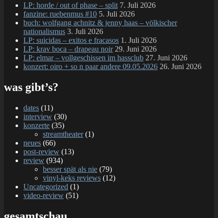
LP: horde / out of phase – split
7. Juli 2026
fanzine: ruebenmus #10
5. Juli 2026
buch: wolfgang achnitz & jenny haas – völkischer
nationalismus
3. Juli 2026
LP: suicidas – exitos e fracasos
1. Juli 2026
LP: krav boca – drapeau noir
29. Juni 2026
LP: elmar – vollgeschissen im hassclub
27. Juni 2026
konzert: oiro + so n paar andere 09.05.2026
26. Juni 2026
was gibt’s?
dates
(11)
interview
(30)
konzerte
(35)
streamtheater
(1)
neues
(66)
post-review
(13)
review
(934)
besser spät als nie
(79)
vinyl-keks reviews
(12)
Uncategorized
(1)
video-review
(51)
gesamtschau