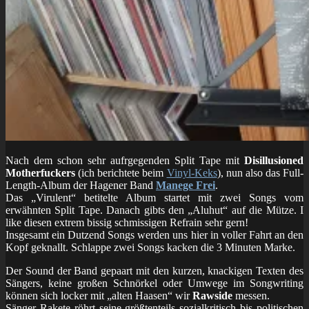
Nach dem schon sehr aufrgegenden Split Tape mit
Disillusioned
Motherfuckers
(ich berichtete beim
Vinyl-Keks
), nun also das Full-
Length-Album der Hagener Band
Manege Frei
.
Das „Virulent“ betitelte Album startet mit zwei Songs vom
erwähnten Split Tape. Danach gibts den „Aluhut“ auf die Mütze. I
like diesen extrem bissig schmissigen Refrain sehr gern!
Insgesamt ein Dutzend Songs werden uns hier in voller Fahrt an den
Kopf geknallt. Schlappe zwei Songs kacken die 3 Minuten Marke.
Der Sound der Band gepaart mit den kurzen, knackigen Texten des
Sängers, keine großen Schnörkel oder Umwege im Songwriting
können sich locker mit „alten Haasen“ wir
Rawside
messen.
Sänger Rakete röhrt seine größtenteils sozialkritisch bis politischen