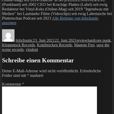
(Punkband) seit 2002 CEO bei Krachige Platten (Label) seit ewig
Redakteur bei Vinyl-Keks (Online-Mag) seit 2019 "Irgendwas mit
Medien" bei Lautstarke Filme (Videoclips) seit ewig Labertasche bei
Plattenschau Podcast seit 2023
Alle Beiträge von felixfrantic
anzeigen
Autor
Veröffentlicht
Kategorien
Schlagwörter
am
felixfrantic
23. Juni 2021
22. Juni 2021
review
hardcore punk
,
Kloppstock Records
,
Kotzbrocken Records
,
Manege Frei
,
save the
scene records
,
virulent
Schreibe einen Kommentar
Deine E-Mail-Adresse wird nicht veröffentlicht.
Erforderliche
Felder sind mit
*
markiert
Kommentar
*