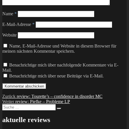
Name
*
E-Mail-Adresse
*
Website
Name, E-Mail-Adresse und Website in diesem Browser für
meinen nächsten Kommentar speichern.
Benachrichtige mich über nachfolgende Kommentare via E-
Mail.
Benachrichtige mich über neue Beiträge via E-Mail.
Beitragsnavigation
Vorheriger
Zurück
review: Tourette’s – confidence in disorder MC
Nächster
Beitrag:
Weiter
review: Piefke – Probleme LP
Suche
Beitrag:
Suchen
nach:
aktuelle reviews