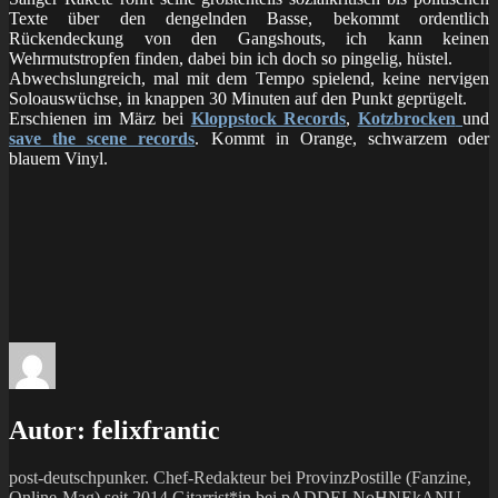
Texte über den dengelnden Basse, bekommt ordentlich
Rückendeckung von den Gangshouts, ich kann keinen
Wehrmutstropfen finden, dabei bin ich doch so pingelig, hüstel.
Abwechslungreich, mal mit dem Tempo spielend, keine nervigen
Soloauswüchse, in knappen 30 Minuten auf den Punkt geprügelt.
Erschienen im März bei
Kloppstock Records
,
Kotzbrocken
und
save the scene records
. Kommt in Orange, schwarzem oder
blauem Vinyl.
Autor:
felixfrantic
post-deutschpunker. Chef-Redakteur bei ProvinzPostille (Fanzine,
Online-Mag) seit 2014 Gitarrist*in bei pADDELNoHNEkANU