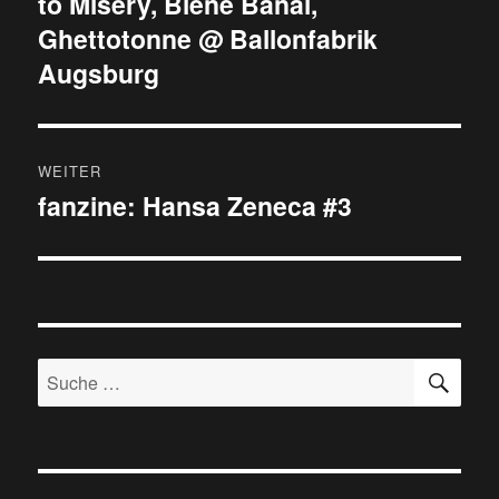
to Misery, Biene Banal,
Ghettotonne @ Ballonfabrik
Augsburg
WEITER
fanzine: Hansa Zeneca #3
Nächster
Beitrag:
SU
Suche
nach: