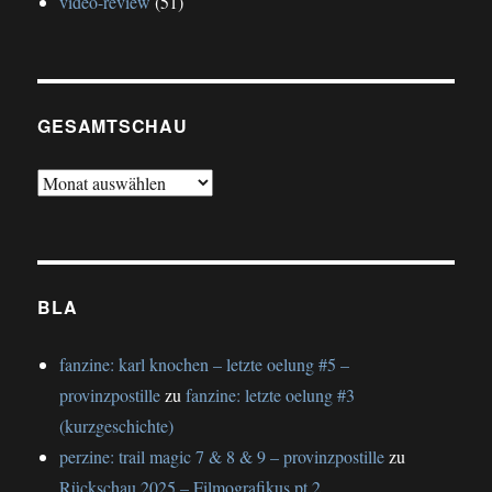
video-review
(51)
GESAMTSCHAU
gesamtschau
BLA
fanzine: karl knochen – letzte oelung #5 –
provinzpostille
zu
fanzine: letzte oelung #3
(kurzgeschichte)
perzine: trail magic 7 & 8 & 9 – provinzpostille
zu
Rückschau 2025 – Filmografikus pt.2