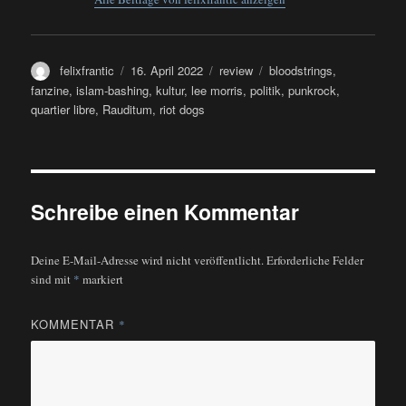
Autor
Veröffentlicht
Kategorien
Schlagwörter
felixfrantic
16. April 2022
review
bloodstrings
,
am
fanzine
,
islam-bashing
,
kultur
,
lee morris
,
politik
,
punkrock
,
quartier libre
,
Rauditum
,
riot dogs
Schreibe einen Kommentar
Deine E-Mail-Adresse wird nicht veröffentlicht.
Erforderliche Felder
sind mit
*
markiert
KOMMENTAR
*