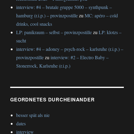
interview: #4 – brutale gruppe 5000 – synthpunk –
hamburg (r.i.p.) – provinzpostille
zu
MC: apéro – cold
drinks, cool snacks
LP: panikraum – selbst – provinzpostille
zu
LP: klotzs –
sucht
interview: #4 – adoney – psych-rock – karlsruhe (r.i.p.) –
provinzpostille
zu
interview: #2 – Electro Baby –
Stonerrock, Karlsruhe (r.i.p.)
GEORDNETES DURCHEINANDER
besser spät als nie
dates
interview