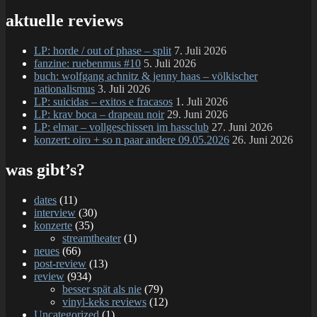
nach:
aktuelle reviews
LP: horde / out of phase – split
7. Juli 2026
fanzine: ruebenmus #10
5. Juli 2026
buch: wolfgang achnitz & jenny haas – völkischer
nationalismus
3. Juli 2026
LP: suicidas – exitos e fracasos
1. Juli 2026
LP: krav boca – drapeau noir
29. Juni 2026
LP: elmar – vollgeschissen im hassclub
27. Juni 2026
konzert: oiro + so n paar andere 09.05.2026
26. Juni 2026
was gibt’s?
dates
(11)
interview
(30)
konzerte
(35)
streamtheater
(1)
neues
(66)
post-review
(13)
review
(934)
besser spät als nie
(79)
vinyl-keks reviews
(12)
Uncategorized
(1)