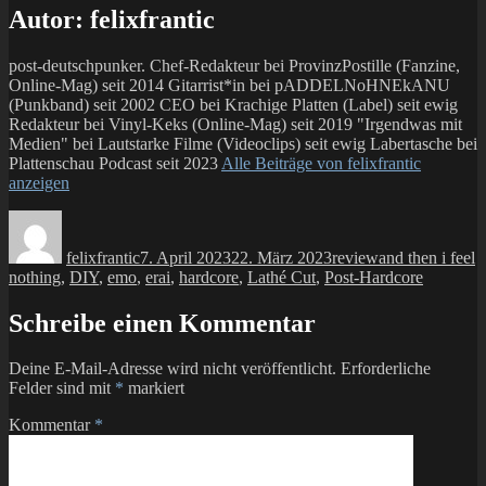
Autor:
felixfrantic
post-deutschpunker. Chef-Redakteur bei ProvinzPostille (Fanzine,
Online-Mag) seit 2014 Gitarrist*in bei pADDELNoHNEkANU
(Punkband) seit 2002 CEO bei Krachige Platten (Label) seit ewig
Redakteur bei Vinyl-Keks (Online-Mag) seit 2019 "Irgendwas mit
Medien" bei Lautstarke Filme (Videoclips) seit ewig Labertasche bei
Plattenschau Podcast seit 2023
Alle Beiträge von felixfrantic
anzeigen
Autor
Veröffentlicht
Kategorien
Schlagwörter
am
felixfrantic
7. April 2023
22. März 2023
review
and then i feel
nothing
,
DIY
,
emo
,
erai
,
hardcore
,
Lathé Cut
,
Post-Hardcore
Schreibe einen Kommentar
Deine E-Mail-Adresse wird nicht veröffentlicht.
Erforderliche
Felder sind mit
*
markiert
Kommentar
*