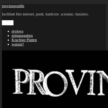
Zum
provinzpostille
Inhalt
fachblatt fürs internet. punk. hardcore. screamo. fanzines.
springen
Menü
reviews
printausgaben
Krachige Platten
warum?