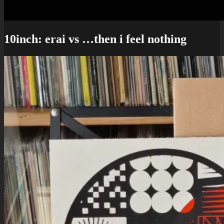
10inch: erai vs …then i feel nothing