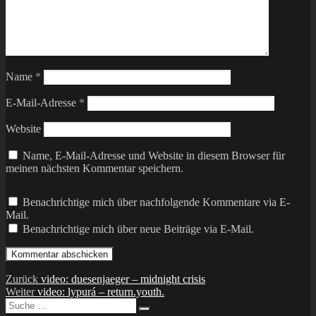
Name
*
E-Mail-Adresse
*
Website
Name, E-Mail-Adresse und Website in diesem Browser für
meinen nächsten Kommentar speichern.
Benachrichtige mich über nachfolgende Kommentare via E-
Mail.
Benachrichtige mich über neue Beiträge via E-Mail.
Beitragsnavigation
Vorheriger
Zurück
video: duesenjaeger – midnight crisis
Nächster
Beitrag:
Weiter
video: lypurá – return.youth.
Suche
Beitrag:
Suchen