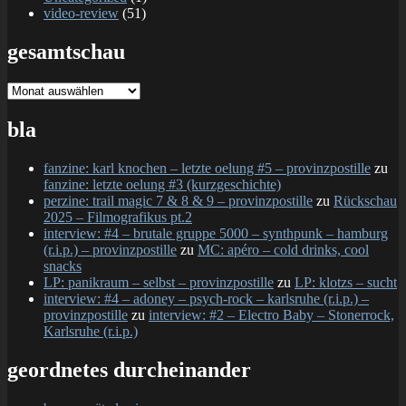
video-review
(51)
gesamtschau
gesamtschau
bla
fanzine: karl knochen – letzte oelung #5 – provinzpostille
zu
fanzine: letzte oelung #3 (kurzgeschichte)
perzine: trail magic 7 & 8 & 9 – provinzpostille
zu
Rückschau
2025 – Filmografikus pt.2
interview: #4 – brutale gruppe 5000 – synthpunk – hamburg
(r.i.p.) – provinzpostille
zu
MC: apéro – cold drinks, cool
snacks
LP: panikraum – selbst – provinzpostille
zu
LP: klotzs – sucht
interview: #4 – adoney – psych-rock – karlsruhe (r.i.p.) –
provinzpostille
zu
interview: #2 – Electro Baby – Stonerrock,
Karlsruhe (r.i.p.)
geordnetes durcheinander