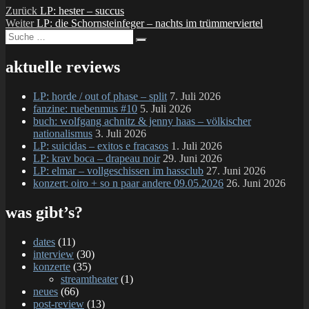
Beitragsnavigation
Vorheriger
Zurück
LP: hester – succus
Nächster
Beitrag:
Weiter
LP: die Schornsteinfeger – nachts im trümmerviertel
Suche
Beitrag:
Suchen
nach:
aktuelle reviews
LP: horde / out of phase – split
7. Juli 2026
fanzine: ruebenmus #10
5. Juli 2026
buch: wolfgang achnitz & jenny haas – völkischer
nationalismus
3. Juli 2026
LP: suicidas – exitos e fracasos
1. Juli 2026
LP: krav boca – drapeau noir
29. Juni 2026
LP: elmar – vollgeschissen im hassclub
27. Juni 2026
konzert: oiro + so n paar andere 09.05.2026
26. Juni 2026
was gibt’s?
dates
(11)
interview
(30)
konzerte
(35)
streamtheater
(1)
neues
(66)
post-review
(13)