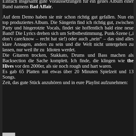
Einfach insgesamt gute Voraussetzungen für ein geiles Album einer
Band namens
Bad Affair
.
Auf dem Demo haben sie mir schon richtig gut gefallen. Nun ein
top produziertes Album. Die Sängerin find ich richtig gut, zwischen
Party und hingerotzte Vocals, findet sie hoffentlich bald eine neue
Band! Die Lyrics drehen sich um Selbstbestimmung, Punk-Szene („i
don’t care/know – recht hat sie!) oder auch „nein“ – das sind alles
klare Ansagen, anders zu sein und die Welt nicht untergehen zu
lassen, nur weil ihr zu Idioten werdet.
Die Gitarren trocken, Stakkato, Drums und Bass machen als
Backsection die Sache komplett. Ich finde, die klingen wie
the
Hives
vor den 2000er, als sie noch rough und hart waren.
Es gab 65 Platten mit etwas über 20 Minuten Spielzeit und 13
Songs.
Zeit, das gute Stück anzuhören und in eure Playlist aufzunehmen: