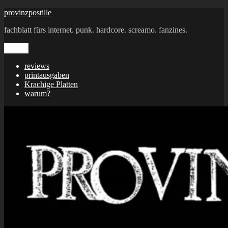
Zum
provinzpostille
Inhalt
fachblatt fürs internet. punk. hardcore. screamo. fanzines.
springen
Menü
reviews
printausgaben
Krachige Platten
warum?