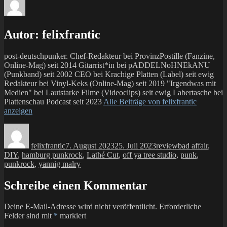
Autor:
felixfrantic
post-deutschpunker. Chef-Redakteur bei ProvinzPostille (Fanzine,
Online-Mag) seit 2014 Gitarrist*in bei pADDELNoHNEkANU
(Punkband) seit 2002 CEO bei Krachige Platten (Label) seit ewig
Redakteur bei Vinyl-Keks (Online-Mag) seit 2019 "Irgendwas mit
Medien" bei Lautstarke Filme (Videoclips) seit ewig Labertasche bei
Plattenschau Podcast seit 2023
Alle Beiträge von felixfrantic
anzeigen
Autor
Veröffentlicht
Kategorien
Schlagwörter
am
felixfrantic
7. August 2023
25. Juli 2023
review
bad affair
,
DIY
,
hamburg punkrock
,
Lathé Cut
,
off ya tree studio
,
punk
,
punkrock
,
yannig malry
Schreibe einen Kommentar
Deine E-Mail-Adresse wird nicht veröffentlicht.
Erforderliche
Felder sind mit
*
markiert