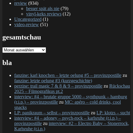
review
(934)
besser spät als nie
(79)
vinyl-keks reviews
(12)
Uncategorized
(1)
video-review
(51)
gesamtschau
gesamtschau
bla
fanzine: karl knochen – letzte oelung #5 – provinzpostille
zu
fanzine: letzte oelung #3 (kurzgeschichte)
perzine: trail magic 7 & 8 & 9 – provinzpostille
zu
Rückschau
2025 – Filmografikus pt.2
interview: #4 – brutale gruppe 5000 – synthpunk – hamburg
(r.i.p.) – provinzpostille
zu
MC: apéro – cold drinks, cool
snacks
LP: panikraum – selbst – provinzpostille
zu
LP: klotzs – sucht
interview: #4 – adoney – psych-rock – karlsruhe (r.i.p.) –
provinzpostille
zu
interview: #2 – Electro Baby – Stonerrock,
Karlsruhe (r.i.p.)