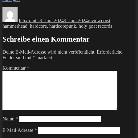
Autor
Veröffentlicht
Kategorien
Schlagwörter
am
felixfrantic
9. Juni 2024
9. Juni 2024
review
crust
,
hammerhead
,
hardcore
,
hardcorepunk
,
holy goat records
Schreibe einen Kommentar
Deine E-Mail-Adresse wird nicht veröffentlicht.
Erforderliche
Felder sind mit
*
markiert
Kommentar
*
Name
*
E-Mail-Adresse
*