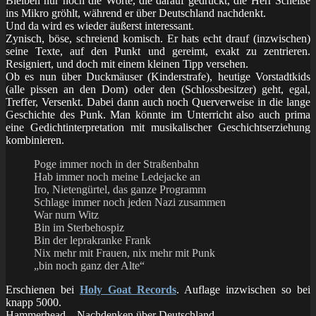
Bleiben nur noch die Worte, die darauf gedruckt, die Herr Scheiße
ins Mikro gröhlt, während er über Deutschland nachdenkt.
Und da wird es wieder äußerst interessant.
Zynisch, böse, schreiend komisch. Er hats echt drauf (inzwischen)
seine Texte, auf den Punkt und gereimt, exakt zu zentrieren.
Resigniert, und doch mit einem kleinen Tipp versehen.
Ob es nun über Duckmäuser (Kinderstrafe), heutige Vorstadtkids
(alle pissen an den Dom) oder den (Schlossbesitzer) geht, egal,
Treffer, Versenkt. Dabei dann auch noch Querverweise in die lange
Geschichte des Punk. Man könnte im Unterricht also auch prima
eine Gedichtinterpretation mit musikalischer Geschichtserziehung
kombinieren.
Poge immer noch in der Straßenbahn
Hab immer noch meine Ledejacke an
Iro, Nietengürtel, das ganze Programm
Schlage immer noch jeden Nazi zusammen
War nurn Witz
Bin im Sterbehospiz
Bin der leprakranke Frank
Nix mehr mit Frauen, nix mehr mit Punk
„bin noch ganz der Alte“
Erschienen bei
Holy Goat Records
. Auflage inzwischen so bei
knapp 5000.
Hammerhead – Nachdenken über Deutschland