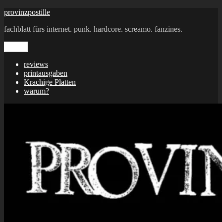
Zum
provinzpostille
Inhalt
fachblatt fürs internet. punk. hardcore. screamo. fanzines.
springen
Menü
reviews
printausgaben
Krachige Platten
warum?