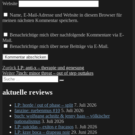
Website
Name, E-Mail-Adresse und Website in diesem Browser für
meinen nächsten Kommentar speichern.
Benachrichtige mich über nachfolgende Kommentare via E-
Mail.
Benachrichtige mich über neue Beiträge via E-Mail.
Beitragsnavigation
Vorheriger
Zurück
LP: anti-x – therapie und genesung
Nächster
Beitrag:
Weiter
7inch: minor threat – out of step outtakes
Suche
Beitrag:
Suchen
nach:
aktuelle reviews
LP: horde / out of phase – split
7. Juli 2026
fanzine: ruebenmus #10
5. Juli 2026
buch: wolfgang achnitz & jenny haas – völkischer
nationalismus
3. Juli 2026
LP: suicidas – exitos e fracasos
1. Juli 2026
LP: krav boca – drapeau noir
29. Juni 2026