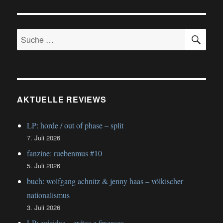
birds
in
row
SU
–
Suche
gris
nach:
klein
AKTUELLE REVIEWS
LP: horde / out of phase – split
7. Juli 2026
fanzine: ruebenmus #10
5. Juli 2026
buch: wolfgang achnitz & jenny haas – völkischer
nationalismus
3. Juli 2026
LP: suicidas – exitos e fracasos