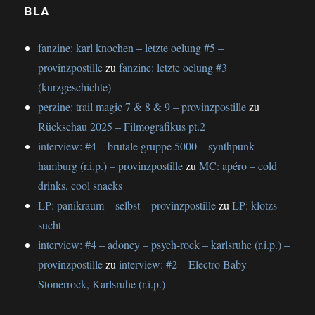
BLA
fanzine: karl knochen – letzte oelung #5 –
provinzpostille
zu
fanzine: letzte oelung #3
(kurzgeschichte)
perzine: trail magic 7 & 8 & 9 – provinzpostille
zu
Rückschau 2025 – Filmografikus pt.2
interview: #4 – brutale gruppe 5000 – synthpunk –
hamburg (r.i.p.) – provinzpostille
zu
MC: apéro – cold
drinks, cool snacks
LP: panikraum – selbst – provinzpostille
zu
LP: klotzs –
sucht
interview: #4 – adoney – psych-rock – karlsruhe (r.i.p.) –
provinzpostille
zu
interview: #2 – Electro Baby –
Stonerrock, Karlsruhe (r.i.p.)