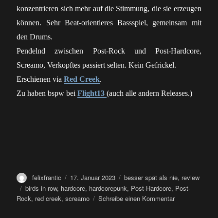
konzentrieren sich mehr auf die Stimmung, die sie erzeugen
können. Sehr Beat-orientieres Bassspiel, gemeinsam mit
den Drums.
Pendelnd zwischen Post-Rock und Post-Hardcore,
Screamo, Verkopftes passiert selten. Kein Gefrickel.
Erschienen via
Red Creek
.
Zu haben bspw bei
Flight13
(auch alle andern Releases.)
Autor
Veröffentlicht
Kategorien
felixfrantic
17. Januar 2023
besser spät als nie
,
review
am
Schlagwörter
birds in row
,
hardcore
,
hardcorepunk
,
Post-Hardcore
,
Post-
zu
Rock
,
red creek
,
screamo
Schreibe einen Kommentar
LP: