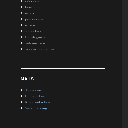
interview
konzerte
neues
post-review
it
review
streamtheater
Uncategorized
video-review
vinyl-keks reviews
META
Anmelden
Eintrags-Feed
Kommentar-Feed
WordPress.org