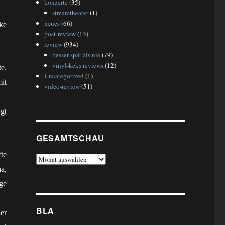
konzerte
(35)
streamtheater
(1)
neues
(66)
ke
post-review
(13)
review
(934)
besser spät als nie
(79)
vinyl-keks reviews
(12)
e.
Uncategorized
(1)
it
video-review
(51)
agt
GESAMTSCHAU
te
gesamtschau
na,
ge
BLA
der