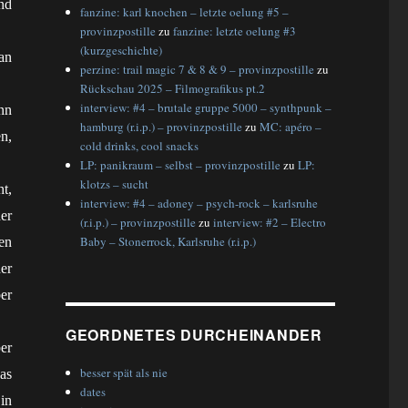
nd
fanzine: karl knochen – letzte oelung #5 –
provinzpostille
zu
fanzine: letzte oelung #3
(kurzgeschichte)
an
perzine: trail magic 7 & 8 & 9 – provinzpostille
zu
Rückschau 2025 – Filmografikus pt.2
interview: #4 – brutale gruppe 5000 – synthpunk –
nn
hamburg (r.i.p.) – provinzpostille
zu
MC: apéro –
n,
cold drinks, cool snacks
LP: panikraum – selbst – provinzpostille
zu
LP:
klotzs – sucht
t,
interview: #4 – adoney – psych-rock – karlsruhe
er
(r.i.p.) – provinzpostille
zu
interview: #2 – Electro
Baby – Stonerrock, Karlsruhe (r.i.p.)
en
er
er
GEORDNETES DURCHEINANDER
er
besser spät als nie
as
dates
in