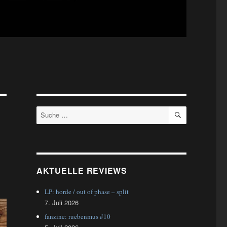
SUCHEN
Suche
nach:
AKTUELLE REVIEWS
LP: horde / out of phase – split
7. Juli 2026
fanzine: ruebenmus #10