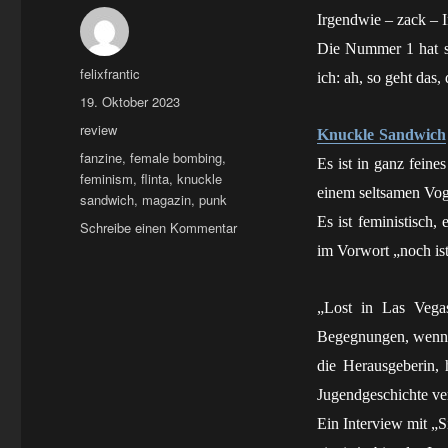
Irgendwie – zack – I
Die Nummer 1 hat s
Autor
felixfrantic
ich: ah, so geht das,
Veröffentlicht
19. Oktober 2023
am
Kategorien
review
Knuckle Sandwich
Schlagwörter
fanzine
,
female bombing
,
Es ist in ganz fein
feminism
,
flinta
,
knuckle
einem seltsamen Voge
sandwich
,
magazin
,
punk
Es ist feministisch,
zu
Schreibe einen Kommentar
fanzine:
im Vorwort „noch ist 
Knuckle
Sandwich
„Lost in Las Vegas
#1
Begegnungen, wenn ma
die Herausgeberin,
Jugendgeschichte ve
Ein Interview mit „Si