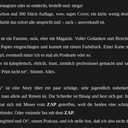
nstagram oder so entdeckt, bestellt und: mega!
chon mal 300 Stück Auflage, vow, super Cover, ein klein wenig den
 damit das sofort alle anspricht und – zack – ausverkauft ist.
ist ein Fanzine, nein, eher ein Magazin. Voller Gedanken und Bericht
es Papier eingeschlagen und kommt mit einem Farbdruck. Einer Karte m
l, eventuell nutze ich es mal als Postkarte oder so.
 es ist kämpferisch, ehrlcih, bunt, ziemlich professionel gemacht und s
Print nicht tot“. Stimmt. Alles.
“ ist eine Story über ein paar schräge, sehr jugendlich unbedarf
n allein auf Reisen ist. Die Schreibe ist flüssig und liest sich gut. I
 hat sich mit Moses vom
ZAP
getroffen, weil die beiden eine schrä
rbindet. Oder vielmehr Ina mit dem
ZAP
.
egfried und Oi“, einem Podcast, und ich stelle fest, daß ich also nicht 