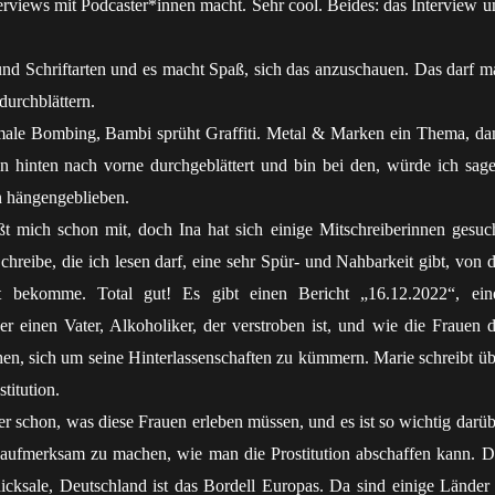
terviews mit Podcaster*innen macht. Sehr cool. Beides: das Interview u
 und Schriftarten und es macht Spaß, sich das anzuschauen. Das darf m
durchblättern.
male Bombing, Bambi sprüht Graffiti. Metal & Marken ein Thema, da
n hinten nach vorne durchgeblättert und bin bei den, würde ich sage
n hängengeblieben.
ßt mich schon mit, doch Ina hat sich einige Mitschreiberinnen gesuch
hreibe, die ich lesen darf, eine sehr Spür- und Nahbarkeit gibt, von d
t bekomme. Total gut! Es gibt einen Bericht „16.12.2022“, ein
er einen Vater, Alkoholiker, der verstroben ist, und wie die Frauen d
en, sich um seine Hinterlassenschaften zu kümmern. Marie schreibt üb
titution.
mer schon, was diese Frauen erleben müssen, und es ist so wichtig darüb
 aufmerksam zu machen, wie man die Prostitution abschaffen kann. D
hicksale, Deutschland ist das Bordell Europas. Da sind einige Länder 