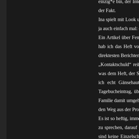
einzig*e bin, der In
der Fakt.
Ina spielt mit Look
ja auch einfach mal: 
Ein Artikel über Fe
hab ich das Heft vo
direktesten Berichte
„Kontaktschuld“ rei
was dem Heft, der Sc
ich echt Gänsehau
Tagebucheintrag, üb
Familie damit umgeh
den Weg aus der Pros
Es ist so heftig, im
zu sprechen, darauf
sind keine Einzelsc