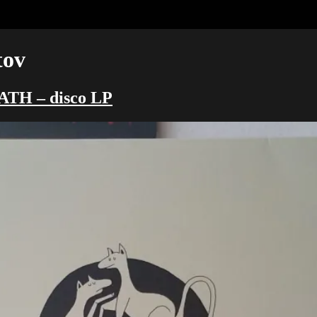
tov
TH – disco LP