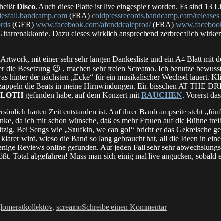
heißt
Disco
. Auch diese Platte ist live eingespielt worden. Es sind 13 
fliesfall.bandcamp.com
(FRA)
coldpressrecords.bandcamp.com/releases
rds
(GER)
www.facebook.com/afonddcaleprod/
(FRA)
www.facebook
itarrenakkorde. Dazu dieses wirklich ansprechend zerbrechlich wirkende
twork, mit einer sehr sehr langen Dankesliste und ein A4 Blatt mit den
er die Besetzung 😉 , machen sehr freien Screamo. Ich benutze bewusst
 hinter der nächsten „Ecke“ für ein musikalischer Wechsel lauert. Klin
 zappeln die Beats in meine Hirnwindungen. Ein bisschen AT THE DRI
YLOTH
gefunden habe, auf dem Konzert mit
RAUCHEN
. Vorerst das
sönlich harten Zeit entstanden ist. Auf ihrer Bandcampseite steht „fünf
edanke, da ich mir schon wünsche, daß es mehr Frauen auf die Bühne trei
witzig. Bei Songs wie „Snufkin, we can go!“ bricht er das Gekreische g
klarer wird, wieso die Band so lang gebraucht hat, all die Ideen in ei
wenige Reviews online gefunden. Auf jeden Fall sehr sehr abwechslungs
t. Total abgefahren! Muss man sich einig mal live angucken, sobald es
ter
zu
review:
lomeratkollektov
,
screamo
Schreibe einen Kommentar
LA
PETITE