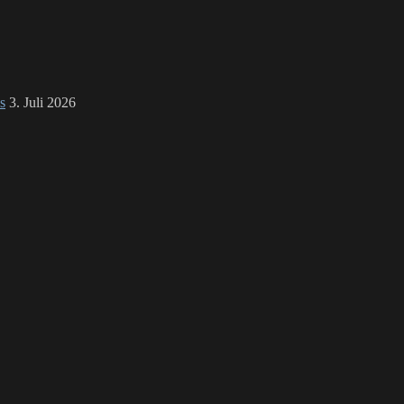
MORT
/
LITTLE
DEATH
–
disco
s
3. Juli 2026
LP