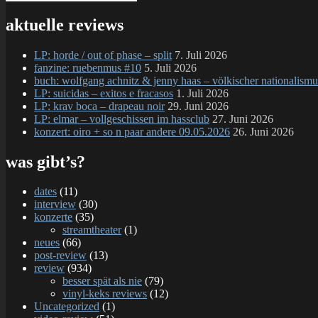
Suchen
nach:
aktuelle reviews
LP: horde / out of phase – split
7. Juli 2026
fanzine: ruebenmus #10
5. Juli 2026
buch: wolfgang achnitz & jenny haas – völkischer nationalismu
LP: suicidas – exitos e fracasos
1. Juli 2026
LP: krav boca – drapeau noir
29. Juni 2026
LP: elmar – vollgeschissen im hassclub
27. Juni 2026
konzert: oiro + so n paar andere 09.05.2026
26. Juni 2026
was gibt’s?
dates
(11)
interview
(30)
konzerte
(35)
streamtheater
(1)
neues
(66)
post-review
(13)
review
(934)
besser spät als nie
(79)
vinyl-keks reviews
(12)
Uncategorized
(1)