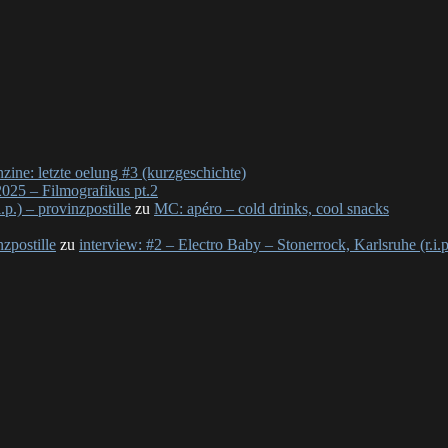
nzine: letzte oelung #3 (kurzgeschichte)
025 – Filmografikus pt.2
p.) – provinzpostille
zu
MC: apéro – cold drinks, cool snacks
nzpostille
zu
interview: #2 – Electro Baby – Stonerrock, Karlsruhe (r.i.p