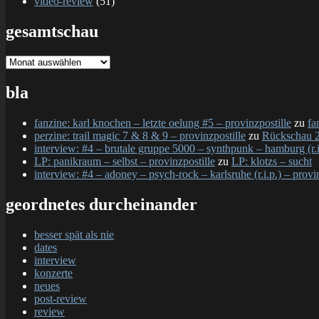
video-review
(51)
gesamtschau
gesamtschau
bla
fanzine: karl knochen – letzte oelung #5 – provinzpostille
zu
fa
perzine: trail magic 7 & 8 & 9 – provinzpostille
zu
Rückschau 2
interview: #4 – brutale gruppe 5000 – synthpunk – hamburg (r.i.
LP: panikraum – selbst – provinzpostille
zu
LP: klotzs – sucht
interview: #4 – adoney – psych-rock – karlsruhe (r.i.p.) – provi
geordnetes durcheinander
besser spät als nie
dates
interview
konzerte
neues
post-review
review