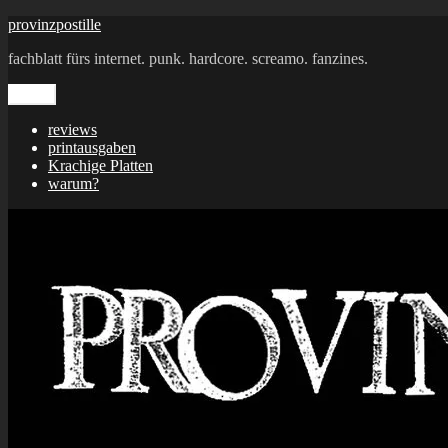
Zum
provinzpostille
Inhalt
fachblatt fürs internet. punk. hardcore. screamo. fanzines.
springen
Menü
reviews
printausgaben
Krachige Platten
warum?