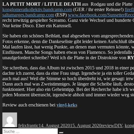
LA PETIT MORT / LITTLE DEATH
aus Rodgau und die Platte 
konglomeratkollektiv.bandcamp.com
(GER / ihr erster Release!)
fire
saltamarges.bandcamp.com
(ESP)
www.facebook.com/SunsetterReco
recht irrwitzig gespielter Screamo. Ganz viele Wechsel und hunderte G
Nur keine Disco. Eher ein Karussell.
Sie haben ein schönes Beiblatt, mal abgesehen vom angesprechenden Ar
Fotos erkenne, denn die Dankeseliste gibt leider keinen Aufschluß üb
Mal laufen lässt, hat wenig Punkte, an denen man vermuten könnte, was
Einflüssen. Manche Songs haben etwas von Flamenco. So jedenfalls
unaufgefordert schreibe? Weil ich die Platte in der Distrokiste von
R
Sie schreiben, dass das Album ist zwischen 2015 und 2018 in einer per
dachte ich zuerst, dass da eine Frau singt. Irgendwie ja ein toller G
auch mal aus! Weil die Stimme so hoch überdreht ist, wie gesagt: irr
Dann auch mal was Zweistimmiges. Je länger die Scheibe läuft, desto 
funktioniert. Hier also ein Geheimtipp. Bei der Recherche habe ich 
jeden Moment überrascht, irgendwie abholt und immer wieder weg stöß
Review auch erschienen bei
vinyl-keks
Autor
Veröffentlicht
Kategorien
Schlagwör
am
felixfrantic
14. August 2020
15. August 2020
review
DIY
,
kong
Suche