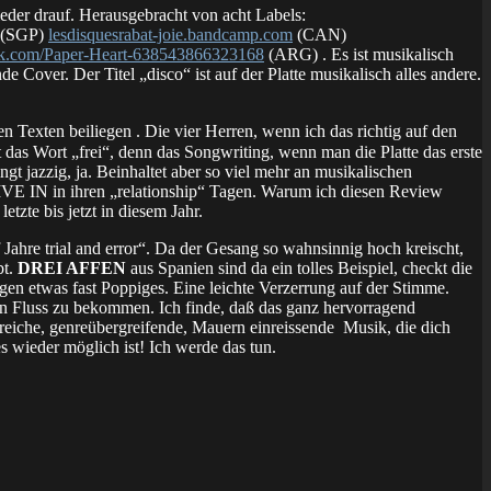
Lieder drauf. Herausgebracht von acht Labels:
(SGP)
lesdisquesrabat-joie.bandcamp.com
(CAN)
.com/Paper-Heart-638543866323168
(ARG) . Es ist musikalisch
 Cover. Der Titel „disco“ ist auf der Platte musikalisch alles andere.
 Texten beiliegen . Die vier Herren, wenn ich das richtig auf den
 das Wort „frei“, denn das Songwriting, wenn man die Platte das erste
gt jazzig, ja. Beinhaltet aber so viel mehr an musikalischen
VE IN in ihren „relationship“ Tagen. Warum ich diesen Review
 letzte bis jetzt in diesem Jahr.
 Jahre trial and error“. Da der Gesang so wahnsinnig hoch kreischt,
bt.
DREI AFFEN
aus Spanien sind da ein tolles Beispiel, checkt die
egen etwas fast Poppiges. Eine leichte Verzerrung auf der Stimme.
nen Fluss zu bekommen. Ich finde, daß das ganz hervorragend
reiche, genreübergreifende, Mauern einreissende Musik, die dich
 wieder möglich ist! Ich werde das tun.