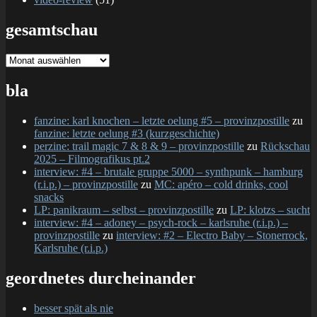
gesamtschau
gesamtschau
bla
fanzine: karl knochen – letzte oelung #5 – provinzpostille
zu
fanzine: letzte oelung #3 (kurzgeschichte)
perzine: trail magic 7 & 8 & 9 – provinzpostille
zu
Rückschau
2025 – Filmografikus pt.2
interview: #4 – brutale gruppe 5000 – synthpunk – hamburg
(r.i.p.) – provinzpostille
zu
MC: apéro – cold drinks, cool
snacks
LP: panikraum – selbst – provinzpostille
zu
LP: klotzs – sucht
interview: #4 – adoney – psych-rock – karlsruhe (r.i.p.) –
provinzpostille
zu
interview: #2 – Electro Baby – Stonerrock,
Karlsruhe (r.i.p.)
geordnetes durcheinander
besser spät als nie