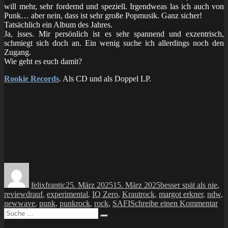
will mehr, sehr fordernd und speziell. Irgendweas las ich auch von
Punk… aber nein, dass ist sehr große Popmusik. Ganz sicher!
Tatsächlich ein Album des Jahres.
Ja, isses. Mir persönlich ist es sehr spannend und exzentrisch,
schmiegt sich doch an. Ein wenig suche ich allerdings noch den
Zugang.
Wie geht es euch damit?
Rookie Records
. Als CD und als Doppel LP.
Autor
Veröffentlicht
Kategorien
am
felixfrantic
25. März 2025
15. März 2025
besser spät als nie
,
Schlagwörter
review
drauf
,
experimental
,
IQ Zero
,
Krautrock
,
margot erkner
,
ndw
,
zu
newwave
,
punk
,
punkrock
,
rock
,
SAFI
Schreibe einen Kommentar
Suche
Ce
Suchen
nach:
Sal