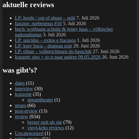
#9:
aktuelle reviews
IQ
Ze
LP: horde / out of phase – split
7. Juli 2026
/
fanzine: ruebenmus #10
5. Juli 2026
Ma
buch: wolfgang achnitz & jenny haas – völkischer
Er
nationalismus
3. Juli 2026
/
LP: suicidas – exitos e fracasos
1. Juli 2026
SA
LP: krav boca – drapeau noir
29. Juni 2026
/
LP: elmar – vollgeschissen im hassclub
27. Juni 2026
dra
konzert: oiro + so n paar andere 09.05.2026
26. Juni 2026
was gibt’s?
dates
(11)
interview
(30)
konzerte
(35)
streamtheater
(1)
neues
(66)
post-review
(13)
review
(934)
besser spät als nie
(79)
vinyl-keks reviews
(12)
Uncategorized
(1)
video-review
(51)