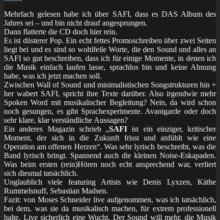
Mehrfach gelesen habe ich über SAFI, dass es DAS Album des
Jahres sei – und bin nicht drauf angesprungen.
Dann flatterte die CD doch hier rein.
Es ist düsterer Pop. Ein echt fettes Promoschreiben über zwei Seiten
liegt bei und es sind so wohlfeile Worte, die den Sound und alles an
SAFI so gut beschreiben, dass ich für einige Momente, in denen ich
die Musik einfach laufen lasse, sprachlos bin und keine Ahnung
habe, was ich jetzt machen soll.
Zwischen Wall of Sound und minimalistischen Songstrukturen hin +
her wabert SAFI, spricht ihre Texte darüber. Also irgendwie mehr
Spoken Word mit musikalischer Begleitung? Nein, da wird schon
noch gesungen, es gibt Sprachexperimente. Avantgarde oder doch
sehr klare, klar verständliche Aussagen?
Ein anderes Magazin schrieb „
SAFI
ist ein einziger, kritischer
Moment, der sich in die Zukunft frisst und anfühlt wie eine
Operation am offenen Herzen“. Was sehr lyrisch beschreibt, was die
Band lyrisch bringt. Spannend auch die kleinen Noise-Eskapaden.
Was beim ersten (rein)Hören noch echt ansprechend war, verliert
sich diesmal tatsächlich.
Unglaublich viele featuring Artists wie Denis Lyxzen, Käthe
Rummelsnuff, Sebastian Madsen.
Fazit: von Moses Schneider live aufgenommen, was ich tatsächlich,
bei dem, was sie da musikalisch machen, für extrem professionell
halte. Live sicherlich eine Wucht. Der Sound will mehr, die Musik