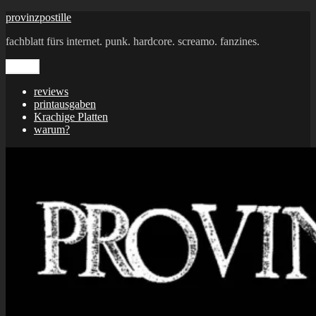
Zum
provinzpostille
Inhalt
fachblatt fürs internet. punk. hardcore. screamo. fanzines.
springen
Menü
reviews
printausgaben
Krachige Platten
warum?