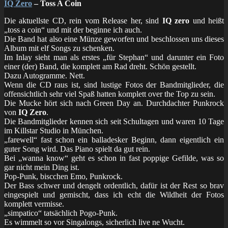
IQ Zero
– Toss A Coin
Die aktuellste CD, rein vom Release her, sind
IQ zero
und heißt
„toss a coin“ und mit der beginne ich auch.
Die Band hat also eine Münze geworfen und beschlossen uns dieses
Album mit elf Songs zu schenken.
Im Inlay sieht man als erstes „für Stephan“ und darunter ein Foto
einer (der) Band, die komplett am Rad dreht. Schön gestellt.
Dazu Autogramme. Nett.
Wenn die CD raus ist, sind lustige Fotos der Bandmitglieder, die
offensichtlich sehr viel Spaß hatten komplett over the Top zu sein.
Die Mucke hört sich nach Green Day an. Durchdachter Punkrock
von
IQ Zero
.
Die Bandmitglieder kennen sich seit Schultagen und waren 10 Tage
im Killstar Studio in München.
„farewell“ fast schon ein balladesker Beginn, dann eigentlich ein
guter Song wird. Das Piano spielt da gut rein.
Bei „wanna know“ geht es schon in fast poppige Gefilde, was so
gar nicht mein Ding ist.
Pop-Punk, biscchen Emo, Punkrock.
Der Bass schwer und dengelt ordentlich, dafür ist der Rest so brav
eingespielt und gemischt, dass ich echt die Wildheit der Fotos
komplett vermisse.
„simpatico“ tatsächlich Pogo-Punk.
Es wimmelt so vor Singalongs, sicherlich live ne Wucht.