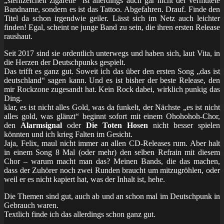
„sternzeichen zigarette“ ist allerdings auch gar nicht der vermutete
Bandname, sondern es ist das Tattoo. Abgefahren. Drauf. Finde den
Titel da schon irgendwie geiler. Lässt sich im Netz auch leichter
finden! Egal, scheint ne junge Band zu sein, die ihren ersten Release
raushaut.
Seit 2017 sind sie ordentlich unterwegs und haben sich, laut Vita, in
die Herzen der Deutschpunks gespielt.
Das trifft es ganz gut. Soweit ich das über den ersten Song „das ist
deutschland“ sagen kann. Und es ist bisher der beste Release, den
mir Rockzone zugesandt hat. Kein Rock dabei, wirklich punkig das
Ding.
klar, es ist nicht alles Gold, was da funkelt, der Nächste „es ist nicht
alles gold, was glänzt“ beginnt sofort mit einem Ohohohoh-Chor,
den
Alarmsignal
oder
Die Toten Hosen
nicht besser spielen
könnten und ich krieg Falten im Gesicht.
Jaja, Felix, maul nicht immer an allen CD-Releases rum. Aber halt
in einem Song 8 Mal (oder mehr) den selben Refrain mit diesem
Chor – warum macht man das? Meinen Bands, die das machen,
dass der Zuhörer noch zwei Runden braucht um mitzugröhlen, oder
weil er es nicht kapiert hat, was der Inhalt ist, hehe.
Die Themen sind gut, auch ab und an schon mal im Deutschpunk in
Gebrauch waren.
Textlich finde ich das allerdings schon ganz gut.