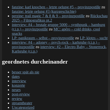
fanzine: karl knochen – letzte oelung #5 – provinzpostille
zu
fanzine: letzte oelung #3 (kurzgeschichte)
perzine: trail magic 7 & 8 & 9 – provinzpostille
zu
Rückschau
2025 – Filmografikus pt.2
interview: #4 – brutale gruppe 5000 – synthpunk – hamburg
(r.i.p.) – provinzpostille
zu
MC: apéro – cold drinks, cool
snacks
LP: panikraum – selbst – provinzpostille
zu
LP: klotzs – sucht
interview: #4 – adoney – psych-rock – karlsruhe (r.i.p.) –
provinzpostille
zu
interview: #2 – Electro Baby – Stonerrock,
Karlsruhe (r.i.p.)
geordnetes durcheinander
besser spät als nie
dates
interview
konzerte
neues
post-review
review
streamtheater
Uncategorized