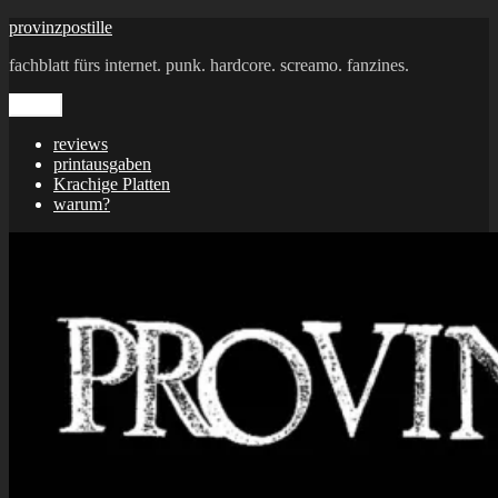
Zum
provinzpostille
Inhalt
fachblatt fürs internet. punk. hardcore. screamo. fanzines.
springen
Menü
reviews
printausgaben
Krachige Platten
warum?