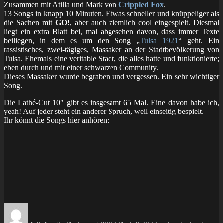
Zusammen mit Atilla und Mark von
Crippled Fox
.
13 Songs in knapp 10 Minuten. Etwas schneller und knüppeliger als
die Sachen mit
GO!
, aber auch ziemlich cool eingespielt. Diesmal
liegt ein extra Blatt bei, mal abgesehen davon, dass immer Texte
beiliegen, in dem es um den Song „
Tulsa 1921
“ geht. Ein
rassistisches, zwei-tägiges, Massaker an der Stadtbevölkerung von
Tulsa. Ehemals eine veritable Stadt, die alles hatte und funktionierte;
eben durch und mit einer schwarzen Community.
Dieses Massaker wurde begraben und vergessen. Ein sehr wichtiger
Song.
Die Lathé-Cut 10″ gibt es insgesamt 65 Mal. Eine davon habe ich,
yeah! Auf jeder steht ein anderer Spruch, weil einseitig bespielt.
Ihr könnt die Songs hier anhören:
Autor
Veröffentlicht
Kategorien
Schlagwörter
am