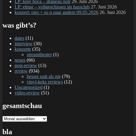
LP: krav boca – drapeau noir
29. Juni 2026
LP: elmar – vollgeschissen im hassclub
27. Juni 2026
konzert: oiro + so n paar andere 09.05.2026
26. Juni 2026
was gibt’s?
dates
(11)
interview
(30)
konzerte
(35)
streamtheater
(1)
neues
(66)
post-review
(13)
review
(934)
besser spät als nie
(79)
vinyl-keks reviews
(12)
Uncategorized
(1)
video-review
(51)
gesamtschau
gesamtschau
bla