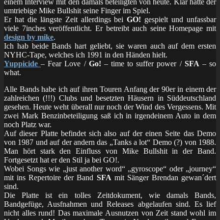
einem Interview mit den damals beteiligten von heute. Klar hatte der
umtriebige Mike Bullshit seine Finger im Spiel.
Er hat die längste Zeit allerdings bei
GO!
gespielt und unfassbar
viele 7inches veröffentlicht. Er betreibt auch seine Homepage mit
design by mike
.
Ich hab beide Bands hart geliebt, sie waren auch auf dem ersten
NYHC-Tape, welches ich 1991 in den Händen hielt.
Yuppicide
– Fear Love /
Go!
– time to suffer power /
SFA
– so
what.
Alle Bands habe ich auf ihren Touren Anfang der 90er in einem der
zahlreichen (!!!) Clubs und besetzten Häusern in Süddeutschland
gesehen. Heute weht überall nur noch der Wind des Vergessens. Mit
zwei Mark Benzinbeteiligung saß ich in irgendeinem Auto in dem
noch Platz war.
Auf dieser Platte befindet sich also auf der einen Seite das Demo
von 1987 und auf der andern das „Tanks a lot“ Demo (?) von 1988.
Man hört stark den Einfluss von Mike Bullshit in der Band.
Fortgesetzt hat er den Stil ja bei GO!.
Wobei Songs wie „just another word“ „gyroscope“ oder „journey“
mit ins Repertoire der Band
SFA
mit Sänger Brendan gewan´dert
sind.
Die Platte ist ein tolles Zeitdokument, wie damals Bands,
Bandgefüge, Ausfnahmen und Releases abgelaufen sind. Es lief
nicht alles rund! Das maximale Ausnutzen von Zeit stand wohl im