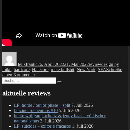
Autor
Veröffentlicht
Kategorien
Schlagwörter
am
felixfrantic
26. April 2022
21. Mai 2022
review
design by
mike
,
hardcore
,
Hatecore
,
mike bullshit
,
New York
,
SFA
Schreibe
zu
einen Kommentar
Suche
LP:
Suchen
nach:
SFA
–
aktuelle reviews
the
87-
LP: horde / out of phase – split
7. Juli 2026
88
fanzine: ruebenmus #10
5. Juli 2026
Tapes
buch: wolfgang achnitz & jenny haas – völkischer
nationalismus
3. Juli 2026
LP: suicidas – exitos e fracasos
1. Juli 2026