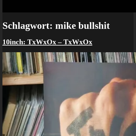
Schlagwort:
mike bullshit
10inch: TxWxOx – TxWxOx