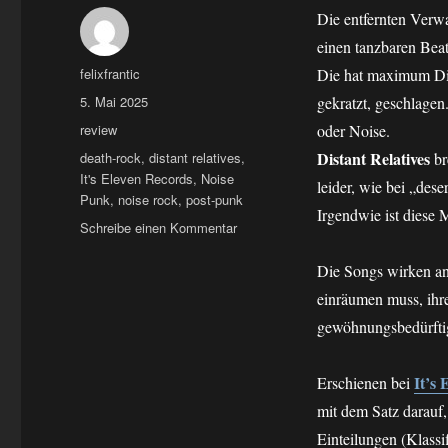
Die entfernten Verwa
einen tanzbaren Beat
Autor
felixfrantic
Die hat maximum Dist
Veröffentlicht
5. Mai 2025
gekratzt, geschlagen.
am
Kategorien
review
oder Noise.
Schlagwörter
Distant Relatives
death-rock
,
distant relatives
,
br
It's Eleven Records
,
Noise
leider, wie bei „des
Punk
,
noise rock
,
post-punk
Irgendwie ist diese 
zu
Schreibe einen Kommentar
MC:
distant
Die Songs wirken an
relatives
einräumen muss, ihre
–
gewöhnungsbedürfti
s/t
It’s
Erschienen bei
mit dem Satz darauf,
Einteilungen (Klassi