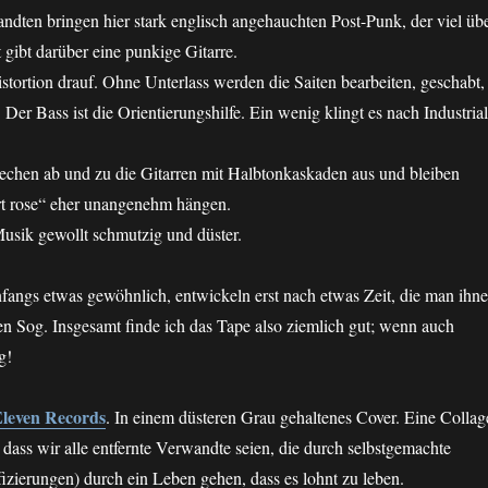
ndten bringen hier stark englisch angehauchten Post-Punk, der viel üb
 gibt darüber eine punkige Gitarre.
ortion drauf. Ohne Unterlass werden die Saiten bearbeiten, geschabt,
 Der Bass ist die Orientierungshilfe. Ein wenig klingt es nach Industrial
echen ab und zu die Gitarren mit Halbtonkaskaden aus und bleiben
ert rose“ eher unangenehm hängen.
Musik gewollt schmutzig und düster.
fangs etwas gewöhnlich, entwickeln erst nach etwas Zeit, die man ihn
n Sog. Insgesamt finde ich das Tape also ziemlich gut; wenn auch
g!
 Eleven Records
. In einem düsteren Grau gehaltenes Cover. Eine Collag
 dass wir alle entfernte Verwandte seien, die durch selbstgemachte
fizierungen) durch ein Leben gehen, dass es lohnt zu leben.