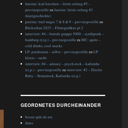
fanzine: karl knochen – letzte oelung #5 –
provinzpostille
zu
fanzine: letzte oelung #3
(kurzgeschichte)
perzine: trail magic 7 & 8 & 9 – provinzpostille
zu
Rückschau 2025 – Filmografikus pt.2
interview: #4 – brutale gruppe 5000 – synthpunk –
hamburg (r.i.p.) – provinzpostille
zu
MC: apéro –
cold drinks, cool snacks
LP: panikraum – selbst – provinzpostille
zu
LP:
klotzs – sucht
interview: #4 – adoney – psych-rock – karlsruhe
(r.i.p.) – provinzpostille
zu
interview: #2 – Electro
Baby – Stonerrock, Karlsruhe (r.i.p.)
GEORDNETES DURCHEINANDER
besser spät als nie
dates