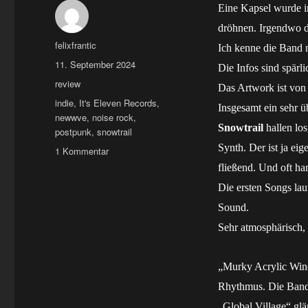
Eine Kapsel wurde i
dröhnen. Irgendwo 
Autor
felixfrantic
Ich kenne die Band n
Veröffentlicht
11. September 2024
Die Infos sind spärli
am
Kategorien
review
Das Artwork ist von 
Schlagwörter
indie
,
It's Eleven Records
,
Insgesamt ein sehr ü
newwve
,
noise rock
,
Snowtrail
hallen los
postpunk
,
snowtrail
Synth. Der ist ja e
zu
1 Kommentar
LP:
fließend. Und oft har
snowtrail
Die ersten Songs la
–
abandoned
Sound.
capsule
Sehr atmosphärisch, 
„
Murky Acrylic Wi
Rhythmus. Die Band v
„
Global Village
“ gl