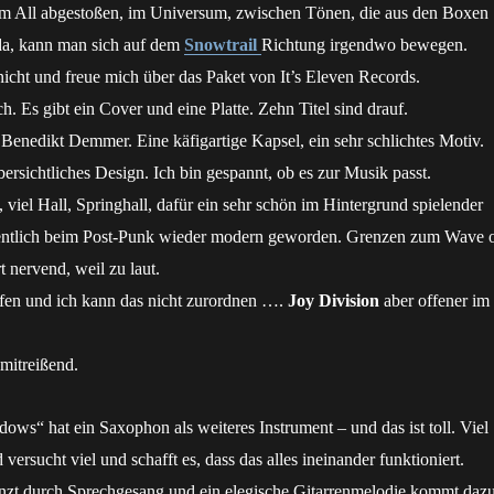
m All abgestoßen, im Universum, zwischen Tönen, die aus den Boxen
da, kann man sich auf dem
Snowtrail
Richtung irgendwo bewegen.
icht und freue mich über das Paket von It’s Eleven Records.
ch. Es gibt ein Cover und eine Platte. Zehn Titel sind drauf.
Benedikt Demmer. Eine käfigartige Kapsel, ein sehr schlichtes Motiv.
bersichtliches Design. Ich bin gespannt, ob es zur Musik passt.
, viel Hall, Springhall, dafür ein sehr schön im Hintergrund spielender
igentlich beim Post-Punk wieder modern geworden. Grenzen zum Wave o
t nervend, weil zu laut.
ufen und ich kann das nicht zurordnen ….
Joy Division
aber offener im
mitreißend.
ndows
“ hat ein Saxophon als weiteres Instrument – und das ist toll. Viel
ersucht viel und schafft es, dass das alles ineinander funktioniert.
änzt durch Sprechgesang und ein elegische Gitarrenmelodie kommt dazu