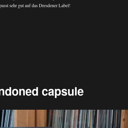
asst sehr gut auf das Dresdener Label!
andoned capsule