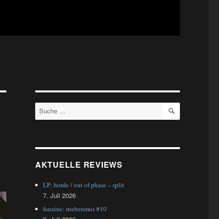
SUCHEN
Suche
nach:
AKTUELLE REVIEWS
LP: horde / out of phase – split
7. Juli 2026
fanzine: ruebenmus #10