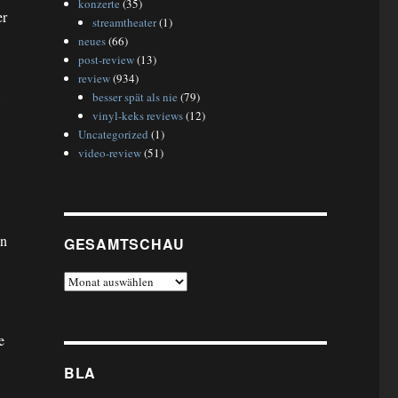
konzerte
(35)
er
streamtheater
(1)
neues
(66)
post-review
(13)
review
(934)
besser spät als nie
(79)
vinyl-keks reviews
(12)
Uncategorized
(1)
video-review
(51)
en
GESAMTSCHAU
gesamtschau
e
BLA