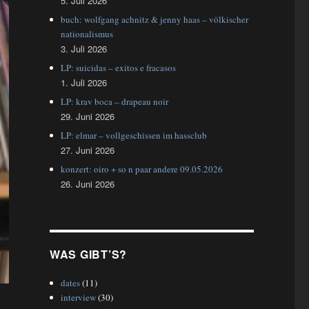
5. Juli 2026
buch: wolfgang achnitz & jenny haas – völkischer
nationalismus
3. Juli 2026
LP: suicidas – exitos e fracasos
1. Juli 2026
LP: krav boca – drapeau noir
29. Juni 2026
LP: elmar – vollgeschissen im hassclub
27. Juni 2026
konzert: oiro + so n paar andere 09.05.2026
26. Juni 2026
WAS GIBT’S?
dates
(11)
interview
(30)