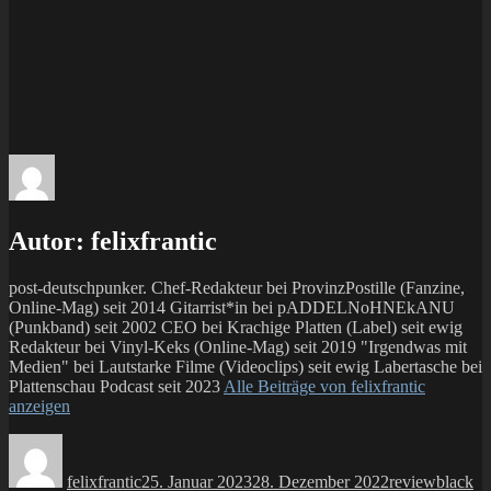
Autor:
felixfrantic
post-deutschpunker. Chef-Redakteur bei ProvinzPostille (Fanzine,
Online-Mag) seit 2014 Gitarrist*in bei pADDELNoHNEkANU
(Punkband) seit 2002 CEO bei Krachige Platten (Label) seit ewig
Redakteur bei Vinyl-Keks (Online-Mag) seit 2019 "Irgendwas mit
Medien" bei Lautstarke Filme (Videoclips) seit ewig Labertasche bei
Plattenschau Podcast seit 2023
Alle Beiträge von felixfrantic
anzeigen
Autor
Veröffentlicht
Kategorien
Schlagw
am
felixfrantic
25. Januar 2023
28. Dezember 2022
review
black