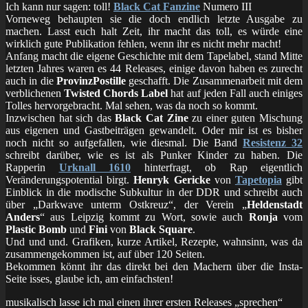
Ich kann nur sagen: toll!
Black Cat Fanzine
Numero III
Vorneweg behaupten sie die doch endlich letzte Ausgabe zu
machen. Lasst euch halt Zeit, ihr macht das toll, es würde eine
wirklich gute Publikation fehlen, wenn ihr es nicht mehr macht!
Anfang macht die eigene Geschichte mit dem Tapelabel, stand Mitte
letzten Jahres waren es 44 Releases, einige davon haben es zurecht
auch in die
ProvinzPostille
geschafft. Die Zusammenarbeit mit dem
verblichenen
Twisted Chords Label
hat auf jeden Fall auch einiges
Tolles hervorgebracht. Mal sehen, was da noch so kommt.
Inzwischen hat sich das
Black Cat Zine
zu einer guten Mischung
aus eigenen und Gastbeiträgen gewandelt. Oder mir ist es bisher
noch nicht so aufgefallen, wie diesmal. Die Band
Resistenz 32
schreibt darüber, wie es ist als Punker Kinder zu haben. Die
Rapperin
Urknall 1610
hinterfragt, ob Rap eigentlich
Veränderungspotential birgt.
Henryk Gericke
von
Tapetopia
gibt
Einblick in die modische Subkultur in der DDR und schreibt auch
über „Darkwave unterm Ostkreuz“, der Verein „
Heldenstadt
Anders
“ aus Leipzig kommt zu Wort, sowie auch
Ronja
vom
Plastic Bomb
und
Fini
von
Black Square
.
Und und und. Grafiken, kurze Artikel, Rezepte, wahnsinn, was da
zusammengekommen ist, auf über 120 Seiten.
Bekommen könnt ihr das direkt bei den Machern über die Insta-
Seite isses, glaube ich, am einfachsten!
musikalisch lasse ich mal einen ihrer ersten Releases „sprechen“