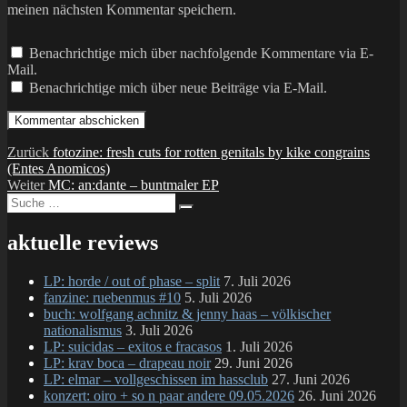
meinen nächsten Kommentar speichern.
Benachrichtige mich über nachfolgende Kommentare via E-
Mail.
Benachrichtige mich über neue Beiträge via E-Mail.
Beitragsnavigation
Vorheriger
Zurück
fotozine: fresh cuts for rotten genitals by kike congrains
Beitrag:
(Entes Anomicos)
Nächster
Weiter
MC: an:dante – buntmaler EP
Suche
Beitrag:
Suchen
nach:
aktuelle reviews
LP: horde / out of phase – split
7. Juli 2026
fanzine: ruebenmus #10
5. Juli 2026
buch: wolfgang achnitz & jenny haas – völkischer
nationalismus
3. Juli 2026
LP: suicidas – exitos e fracasos
1. Juli 2026
LP: krav boca – drapeau noir
29. Juni 2026
LP: elmar – vollgeschissen im hassclub
27. Juni 2026
konzert: oiro + so n paar andere 09.05.2026
26. Juni 2026