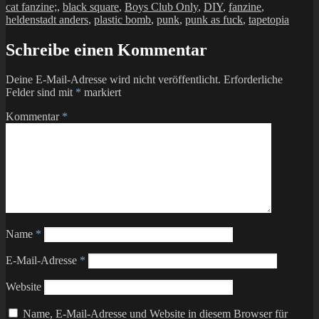
cat fanzine;
,
black square
,
Boys Club Only
,
DIY
,
fanzine
,
heldenstadt anders
,
plastic bomb
,
punk
,
punk as fuck
,
tapetopia
Schreibe einen Kommentar
Deine E-Mail-Adresse wird nicht veröffentlicht.
Erforderliche
Felder sind mit
*
markiert
Kommentar
*
Name
*
E-Mail-Adresse
*
Website
Name, E-Mail-Adresse und Website in diesem Browser für