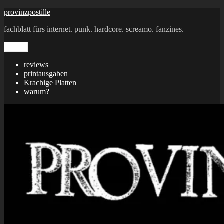
Zum
provinzpostille
Inhalt
fachblatt fürs internet. punk. hardcore. screamo. fanzines.
springen
Menü
reviews
printausgaben
Krachige Platten
warum?