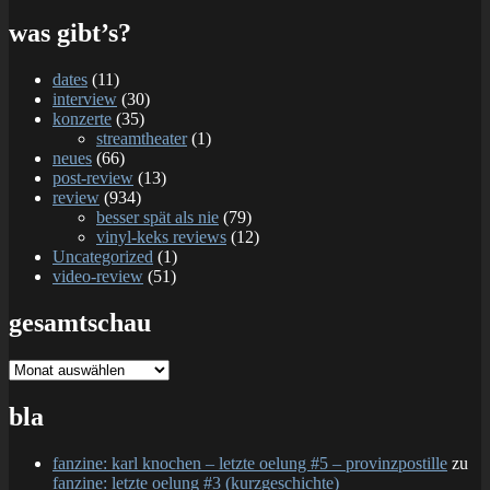
was gibt’s?
dates
(11)
interview
(30)
konzerte
(35)
streamtheater
(1)
neues
(66)
post-review
(13)
review
(934)
besser spät als nie
(79)
vinyl-keks reviews
(12)
Uncategorized
(1)
video-review
(51)
gesamtschau
gesamtschau
bla
fanzine: karl knochen – letzte oelung #5 – provinzpostille
zu
fanzine: letzte oelung #3 (kurzgeschichte)