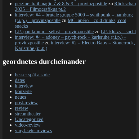
perzine: trail magic 7 & 8 & 9 – provinzpostille
zu
Rückschau
2025 – Filmografikus pt.2
interview: #4 – brutale gruppe 5000 – synthpunk – hamburg
(r.i.p.) – provinzpostille
zu
MC: apéro – cold drinks, cool
snacks
LP: panikraum – selbst – provinzpostille
zu
LP: klotzs – sucht
interview: #4 – adoney – psych-rock – karlsruhe (r.i.p.) –
provinzpostille
zu
interview: #2 – Electro Baby – Stonerrock,
Karlsruhe (r.i.p.)
geordnetes durcheinander
besser spät als nie
dates
interview
konzerte
neues
post-review
review
streamtheater
Uncategorized
video-review
vinyl-keks reviews