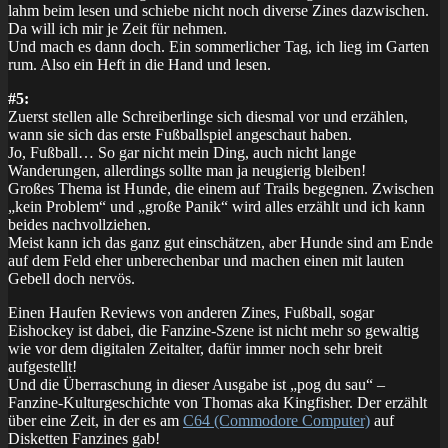
lahm beim lesen und schiebe nicht noch diverse Zines dazwischen.
Da will ich mir je Zeit für nehmen.
Und mach es dann doch. Ein sommerlicher Tag, ich lieg im Garten
rum. Also ein Heft in die Hand und lesen.
#5:
Zuerst stellen alle Schreiberlinge sich diesmal vor und erzählen,
wann sie sich das erste Fußballspiel angeschaut haben.
Jo, Fußball… So gar nicht mein Ding, auch nicht lange
Wanderungen, allerdings sollte man ja neugierig bleiben!
Großes Thema ist Hunde, die einem auf Trails begegnen. Zwischen
„kein Problem“ und „große Panik“ wird alles erzählt und ich kann
beides nachvollziehen.
Meist kann ich das ganz gut einschätzen, aber Hunde sind am Ende
auf dem Feld eher unberechenbar und machen einen mit lauten
Gebell doch nervös.
Einen Haufen Reviews von anderen Zines, Fußball, sogar
Eishockey ist dabei, die Fanzine-Szene ist nicht mehr so gewaltig
wie vor dem digitalen Zeitalter, dafür immer noch sehr breit
aufgestellt!
Und die Überraschung in dieser Ausgabe ist „pog du sau“ –
Fanzine-Kulturgeschichte von Thomas aka Kingfisher. Der erzählt
über eine Zeit, in der es am
C64 (Commodore Computer)
auf
Disketten Fanzines gab!