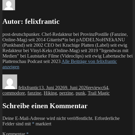
Autor:
felixfrantic
post-deutschpunker. Chef-Redakteur bei ProvinzPostille (Fanzine,
Online-Mag) seit 2014 Gitarrist*in bei pADDELNoHNEkANU
(Punkband) seit 2002 CEO bei Krachige Platten (Label) seit ewig
Redakteur bei Vinyl-Keks (Online-Mag) seit 2019 "Irgendwas mit
Medien" bei Lautstarke Filme (Videoclips) seit ewig Labertasche bei
Plattenschau Podcast seit 2023
Alle Beiträge von felixfrantic
anzeigen
Autor
Veröffentlicht
Kategorien
Schlagwörter
am
felixfrantic
13. Juni 2026
9. Juni 2026
review
c64
,
commodore
,
fanzine
,
Hiking
,
perzine
,
punk
,
Trail Magic
Schreibe einen Kommentar
Deine E-Mail-Adresse wird nicht veröffentlicht.
Erforderliche
Felder sind mit
*
markiert
Kommentar
*