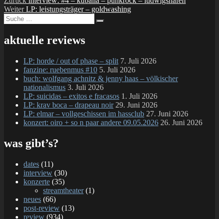
Beitragsnavigation
Zurück
interview: #4 – kuballa – punkrock – ludwigshafen
Nächster
Beitrag:
Weiter
LP: leistungsträger – goldwashing
Suche
Beitrag:
Suchen
nach:
aktuelle reviews
LP: horde / out of phase – split
7. Juli 2026
fanzine: ruebenmus #10
5. Juli 2026
buch: wolfgang achnitz & jenny haas – völkischer
nationalismus
3. Juli 2026
LP: suicidas – exitos e fracasos
1. Juli 2026
LP: krav boca – drapeau noir
29. Juni 2026
LP: elmar – vollgeschissen im hassclub
27. Juni 2026
konzert: oiro + so n paar andere 09.05.2026
26. Juni 2026
was gibt’s?
dates
(11)
interview
(30)
konzerte
(35)
streamtheater
(1)
neues
(66)
post-review
(13)
review
(934)