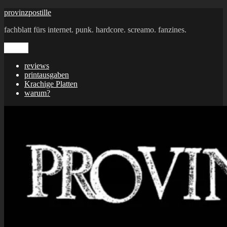
Zum
provinzpostille
Inhalt
fachblatt fürs internet. punk. hardcore. screamo. fanzines.
springen
Menü
reviews
printausgaben
Krachige Platten
warum?