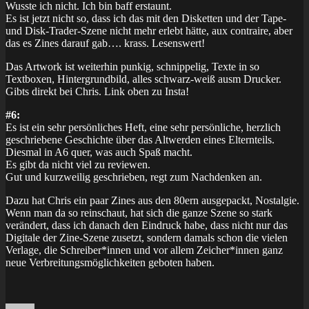
Wusste ich nicht. Ich bin baff erstaunt.
Es ist jetzt nicht so, dass ich das mit den Disketten und der Tape-
und Disk-Trader-Szene nicht mehr erlebt hätte, aux contraire, aber
das es Zines darauf gab…. krass. Lesenswert!
Das Artwork ist weiterhin punkig, schnippelig, Texte in so
Textboxen, Hintergrundbild, alles schwarz-weiß ausm Drucker.
Gibts direkt bei Chris. Link oben zu Insta!
#6:
Es ist ein sehr persönliches Heft, eine sehr persönliche, herzlich
geschriebene Geschichte über das Altwerden eines Elternteils.
Diesmal in A6 quer, was auch Spaß macht.
Es gibt da nicht viel zu reviewen.
Gut und kurzweilig geschrieben, regt zum Nachdenken an.
Dazu hat Chris ein paar Zines aus den 80ern ausgepackt, Nostalgie.
Wenn man da so reinschaut, hat sich die ganze Szene so stark
verändert, dass ich danach den Eindruck habe, dass nicht nur das
Digitale der Zine-Szene zusetzt, sondern damals schon die vielen
Verlage, die Schreiber*innen und vor allem Zeicher*innen ganz
neue Verbreitungsmöglichkeiten geboten haben.