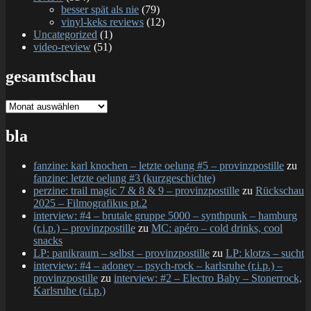
besser spät als nie
(79)
vinyl-keks reviews
(12)
Uncategorized
(1)
video-review
(51)
gesamtschau
gesamtschau
bla
fanzine: karl knochen – letzte oelung #5 – provinzpostille
zu
fanzine: letzte oelung #3 (kurzgeschichte)
perzine: trail magic 7 & 8 & 9 – provinzpostille
zu
Rückschau
2025 – Filmografikus pt.2
interview: #4 – brutale gruppe 5000 – synthpunk – hamburg
(r.i.p.) – provinzpostille
zu
MC: apéro – cold drinks, cool
snacks
LP: panikraum – selbst – provinzpostille
zu
LP: klotzs – sucht
interview: #4 – adoney – psych-rock – karlsruhe (r.i.p.) –
provinzpostille
zu
interview: #2 – Electro Baby – Stonerrock,
Karlsruhe (r.i.p.)