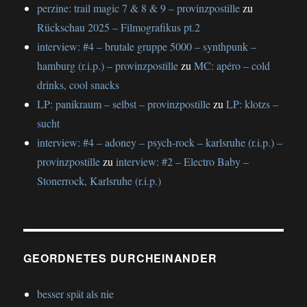
perzine: trail magic 7 & 8 & 9 – provinzpostille
zu
Rückschau 2025 – Filmografikus pt.2
interview: #4 – brutale gruppe 5000 – synthpunk –
hamburg (r.i.p.) – provinzpostille
zu
MC: apéro – cold
drinks, cool snacks
LP: panikraum – selbst – provinzpostille
zu
LP: klotzs –
sucht
interview: #4 – adoney – psych-rock – karlsruhe (r.i.p.) –
provinzpostille
zu
interview: #2 – Electro Baby –
Stonerrock, Karlsruhe (r.i.p.)
GEORDNETES DURCHEINANDER
besser spät als nie