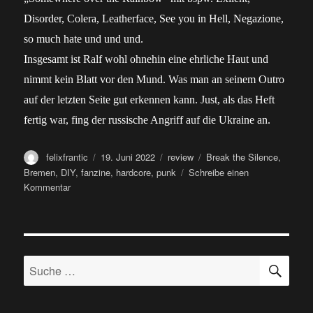
Disorder, Colera, Leatherface, See you in Hell, Negazione,
so much hate und und und.
Insgesamt ist Ralf wohl ohnehin eine ehrliche Haut und
nimmt kein Blatt vor den Mund. Was man an seinem Outro
auf der letzten Seite gut erkennen kann. Just, als das Heft
fertig war, fing der russische Angriff auf die Ukraine an.
Autor
Veröffentlicht
Kategorien
Schlagwörter
felixfrantic
19. Juni 2022
review
Break the Silence
,
am
Bremen
,
DIY
,
fanzine
,
hardcore
,
punk
Schreibe einen
zu
Kommentar
Fanzine:
Break
the
Silence
SU
#2
Suche
nach: