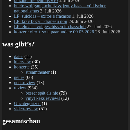
fanzine: ruebenmus #10
5. Juli 2026
buch: wolfgang achnitz & jenny haas – völkischer
nationalismus
3. Juli 2026
LP: suicidas – exitos e fracasos
1. Juli 2026
LP: krav boca – drapeau noir
29. Juni 2026
LP: elmar – vollgeschissen im hassclub
27. Juni 2026
konzert: oiro + so n paar andere 09.05.2026
26. Juni 2026
was gibt’s?
dates
(11)
interview
(30)
konzerte
(35)
streamtheater
(1)
neues
(66)
post-review
(13)
review
(934)
besser spät als nie
(79)
vinyl-keks reviews
(12)
Uncategorized
(1)
video-review
(51)
gesamtschau