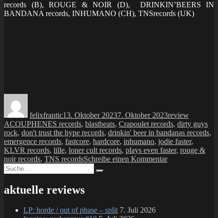
records (B), ROUGE & NOIR (D), DRINKIN’BEERS IN
BANDANA records, INHUMANO (CH), TNSrecords (UK)
Autor
Veröffentlicht
Kategorien
Schlagwö
am
felixfrantic
13. Oktober 2023
7. Oktober 2023
review
ACOUPHENES records
,
blastbeats
,
Crapoulet records
,
dirty guys
rock
,
don't trust the hype records
,
drinkin' beer in bandanas records
,
emergence records
,
fastcore
,
hardcore
,
inhumano
,
jodie faster
,
KLVR records
,
lille
,
loner cult records
,
plays even faster
,
rouge &
zu
noir records
,
TNS records
Schreibe einen Kommentar
Suche
LP:
Suchen
nach:
jodie
faster
aktuelle reviews
–
blame
LP: horde / out of phase – split
7. Juli 2026
yourself