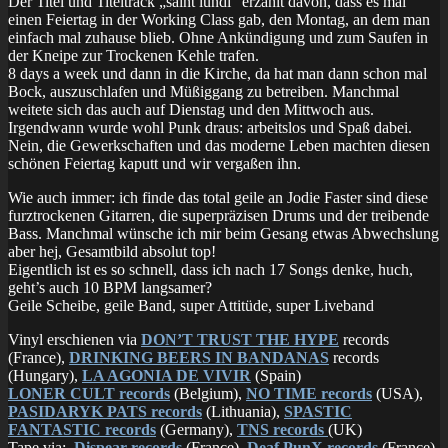
Der Titel und Titeltrack „saint lundi“ erzählt davon, dass es mal
einen Feiertag in der Working Class gab, den Montag, an dem man
einfach mal zuhause blieb. Ohne Ankündigung und zum Saufen in
der Kneipe zur Trockenen Kehle trafen.
8 days a week und dann in die Kirche, da hat man dann schon mal
Bock, auszuschlafen und Müßiggang zu betreiben. Manchmal
weitete sich das auch auf Dienstag und den Mittwoch aus.
Irgendwann wurde wohl Punk draus: arbeitslos und Spaß dabei.
Nein, die Gewerkschaften und das moderne Leben machten diesen
schönen Feiertag kaputt und wir vergaßen ihn.
Wie auch immer: ich finde das total geile an Jodie Faster sind diese
furztrockenen Gitarren, die superpräzisen Drums und der treibende
Bass. Manchmal wünsche ich mir beim Gesang etwas Abwechslung
aber hej, Gesamtbild absolut top!
Eigentlich ist es so schnell, dass ich nach 17 Songs denke, huch,
geht’s auch 10 BPM langsamer?
Geile Scheibe, geile Band, super Attitüde, super Liveband
Vinyl erschienen via
DON’T TRUST THE HYPE
records
(France),
DRINKING BEERS IN BANDANAS
records
(Hungary),
LA AGONIA DE VIVIR
(Spain)
LONER CULT records
(Belgium),
NO TIME records
(USA),
PASIDARYK PATS records
(Lithuania),
SPASTIC
FANTASTIC records
(Germany),
TNS records
(UK)
Tape via:
Dispear records
(France),
Deaf PunX records
(France),