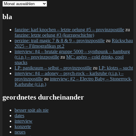
gesamtschau
bla
fanzine: karl knochen – letzte oelung #5 – provinzpostille
zu
fanzine: letzte oelung #3 (kurzgeschichte)
perzine: trail magic 7 & 8 & 9 – provinzpostille
zu
Rückschau
2025 – Filmografikus pt.2
interview: #4 – brutale gruppe 5000 – synthpunk – hamburg
(r.i.p.) – provinzpostille
zu
MC: apéro – cold drinks, cool
snacks
LP: panikraum – selbst – provinzpostille
zu
LP: klotzs – sucht
interview: #4 – adoney – psych-rock – karlsruhe (r.i.p.) –
provinzpostille
zu
interview: #2 – Electro Baby – Stonerrock,
Karlsruhe (r.i.p.)
geordnetes durcheinander
besser spät als nie
dates
interview
konzerte
neues