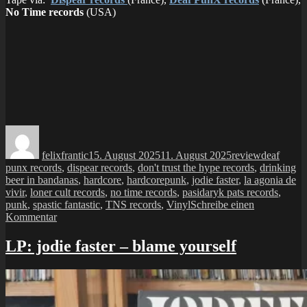
No Time records
(USA)
Autor
Veröffentlicht
Kategorien
Schlagwör
am
felixfrantic
15. August 2025
11. August 2025
review
deaf
punx records
,
dispear records
,
don't trust the hype records
,
drinking
beer in bandanas
,
hardcore
,
hardcorepunk
,
jodie faster
,
la agonia de
vivir
,
loner cult records
,
no time records
,
pasidaryk pats records
,
punk
,
spastic fantastic
,
TNS records
,
Vinyl
Schreibe einen
zu
Kommentar
LP:
jodie
LP: jodie faster – blame yourself
faster
–
saint
lundi