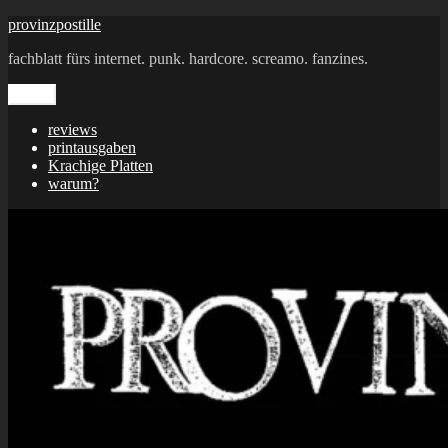
Zum
provinzpostille
Inhalt
fachblatt fürs internet. punk. hardcore. screamo. fanzines.
springen
Menü
reviews
printausgaben
Krachige Platten
warum?