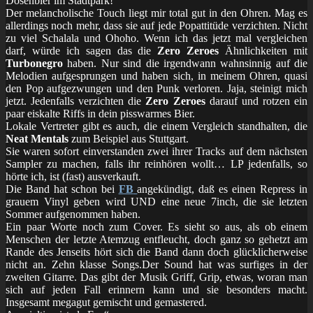
Dosenbier im Stadtpark!
Der melancholische Touch liegt mir total gut in den Ohren. Mag es
allerdings noch mehr, dass sie auf jede Popattitüde verzichten. Nicht
zu viel Schalala und Ohoho. Wenn ich das jetzt mal vergleichen
darf, würde ich sagen das die
Zero Zeroes
Ähnlichkeiten mit
Turbonegro
haben. Nur sind die irgendwann wahnsinnig auf die
Melodien aufgesprungen und haben sich, in meinem Ohren, quasi
den Pop aufgezwungen und den Punk verloren. Jaja, steinigt mich
jetzt. Jedenfalls verzichten die
Zero Zeroes
darauf und rotzen ein
paar eiskalte Riffs in dein pisswarmes Bier.
Lokale Vertreter gibt es auch, die einem Vergleich standhalten, die
Neat Mentals
zum Beispiel aus Stuttgart.
Sie waren sofort einverstanden zwei ihrer Tracks auf dem nächsten
Sampler zu machen, falls ihr reinhören wollt… LP jedenfalls, so
hörte ich, ist (fast) ausverkauft.
Die Band hat schon bei
FB
angekündigt, daß es einen Repress in
grauem Vinyl geben wird UND eine neue 7inch, die sie letzten
Sommer aufgenommen haben.
Ein paar Worte noch zum Cover. Es sieht so aus, als ob einem
Menschen der letzte Atemzug entfleucht, doch ganz so gehetzt am
Rande des Jenseits hört sich die Band dann doch glücklicherweise
nicht an. Zehn klasse Songs.Der Sound hat was surfiges in der
zweiten Gitarre. Das gibt der Musik Griff, Grip, etwas, woran man
sich auf jeden Fall erinnern kann und sie besonders macht.
Insgesamt megagut gemischt und gemastered.