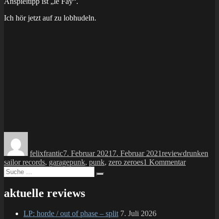
Anspieltipp ist „le Fay“.
Ich hör jetzt auf zu lobhudeln.
Autor
Veröffentlicht
Kategorien
Schlagwört
am
felixfrantic
7. Februar 2021
7. Februar 2021
review
drunken
zu
sailor records
,
garagepunk
,
punk
,
zero zeroes
1 Kommentar
Suche
review:
Suchen
nach:
ZERO
ZEROES
aktuelle reviews
–
s/t
LP: horde / out of phase – split
7. Juli 2026
LP