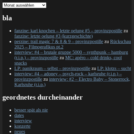
gesamtschau
bla
fanzine: karl knochen – letzte oelung #5 – provinzpostille
zu
fanzine: letzte oelung #3 (kurzgeschichte)
perzine: trail magic 7 & 8 & 9 – provinzpostille
zu
Rückschau
2025 – Filmografikus pt.2
interview: #4 – brutale gruppe 5000 – synthpunk – hamburg
(r.i.p.) – provinzpostille
zu
MC: apéro – cold drinks, cool
snacks
LP: panikraum – selbst – provinzpostille
zu
LP: klotzs – sucht
interview: #4 – adoney – psych-rock – karlsruhe (r.i.p.) –
provinzpostille
zu
interview: #2 – Electro Baby – Stonerrock,
Karlsruhe (r.i.p.)
geordnetes durcheinander
besser spät als nie
dates
interview
konzerte
neues