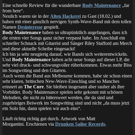
Eine schnelle Review für die wunderbare
Body Maintenance
„far
from here“.
Neulich waren sie in der
Alten Hackerei
zu Gast (18.02.) und
haben mit einer gänzlich nervigen Synth-Wave-Band mit dem tollen
Namen
Desinteresse
gespielt.
Body Maintenance
haben so ultrapünktlich angefangen, dass ich
die ersten vier Songs ganz sicher verpasst habe. Im Anschluß ein
schneller Schnack mit Gitarrist und Sänger Riley Stafford am Merch
und diese aktuelle Scheibe eingesackt!
Ich bin ja sehr neugierig darauf, wie Bands sich weiterentwickeln.
Und
Body Maintenance
haben acht neue Songs auf dieser LP, die
sehr viel druck- und schwungvoller rüberkommen. Etwas mehr Biss
im Songwriting und den Gitarren.
Auch wenn die Band aus Melbourne kommen, habe sie schon einen
sehr klaren, britischen New-Wave-Einschlag und so Manches
erinnert an
The Cure
. Sie bleiben insgesamt aber rauher als ihre
Vorbilder. Body Maintenance spielen sehr gekonnt mit schönen
Melodien, die nicht zu bittersweet werden, die da sind und
zugehöriges Beiwerk im Songwriting sind und nicht „da muss jetzt
ein Solo hin, dann spielen wir auch eins“.
Läuft richtig richtig gut durch. Artwork von Matt
Morgantini. Erschienen via
Drunken Sailor Records
.