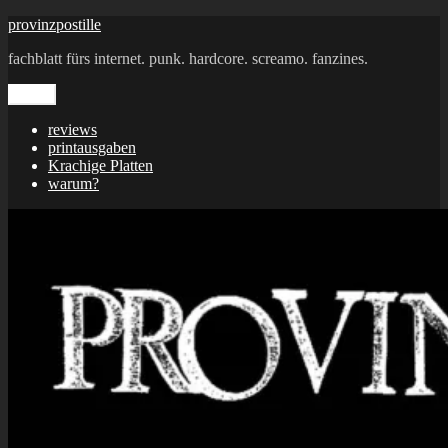
Zum
provinzpostille
Inhalt
fachblatt fürs internet. punk. hardcore. screamo. fanzines.
springen
Menü
reviews
printausgaben
Krachige Platten
warum?