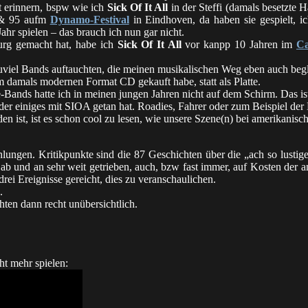
t erinnern, bspw wie ich
Sick Of It All
in der Steffi (damals besetzte 
 & 95 aufm
Dynamo-Festival
in Eindhoven, da haben sie gespielt, i
ahr spielen – das brauch ich nun gar nicht.
urg gemacht hat, habe ich
Sick Of It All
vor kanpp 10 Jahren im
Ca
sauviel Bands auftauchten, die meinen musikalischen Weg eben auch begl
dem damals modernen Format CD gekauft habe, statt als Platte.
-Bands hatte ich in meinen jungen Jahren nicht auf dem Schirm. Das is
der einiges mit SIOA getan hat. Roadies, Fahrer oder zum Beispiel d
rden ist, ist es schon cool zu lesen, wie unsere Szene(n) bei ameri
hlungen. Kritikpunkte sind die 87 Geschichten über die „ach so lustig
ab und an sehr weit getrieben, auch, bzw fast immer, auf Kosten der a
ei Ereignisse gereicht, dies zu veranschaulichen.
.
en dann recht unübersichtlich.
ht mehr spielen: