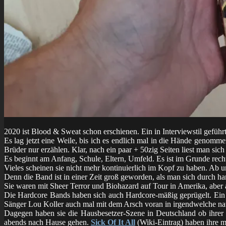
2020 ist Blood & Sweat schon erschienen. Ein in Interviewstil gefüh
Es lag jetzt eine Weile, bis ich es endlich mal in die Hände genomm
Brüder nur erzählen. Klar, nach ein paar + 50zig Seiten liest man sich 
Es beginnt am Anfang, Schule, Eltern, Umfeld. Es ist im Grunde recht
Vieles scheinen sie nicht mehr kontinuierlich im Kopf zu haben. Ab u
Denn die Band ist in einer Zeit groß geworden, als man sich durch h
Sie waren mit Sheer Terror und Biohazard auf Tour in Amerika, aber
Die Hardcore Bands haben sich auch Hardcore-mäßig geprügelt. Ein
Sänger Lou Koller auch mal mit dem Arsch voran in irgendwelche nati
Dagegen haben sie die Hausbesetzer-Szene in Deutschland ob ihrer F
abends nach Hause gehen.
Sick Of It All
(Wiki-Eintrag) haben ihre m