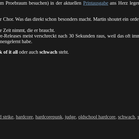
im Proebraum besuchen) in der aktuellen
Printausgabe
ans Herz legen
er Chor. Was das direkt schon besonders macht. Martin shoutet ein orde
 Zeit nimmt, die er braucht.
ore-Releases meist verschreckt nach 30 Sekunden raus, weil das oft 
nnengelernt habe.
k of it all
oder auch
schwach
steht.
d strike
,
hardcore
,
hardcorepunk
,
judge
,
oldschool hardcore
,
schwach
,