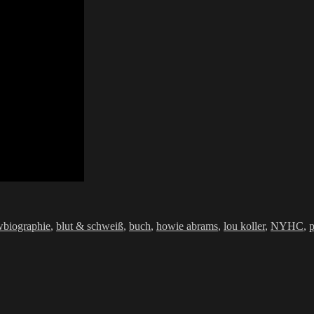
Schlagwörter
w
biographie
,
blut & schweiß
,
buch
,
howie abrams
,
lou koller
,
NYHC
,
p