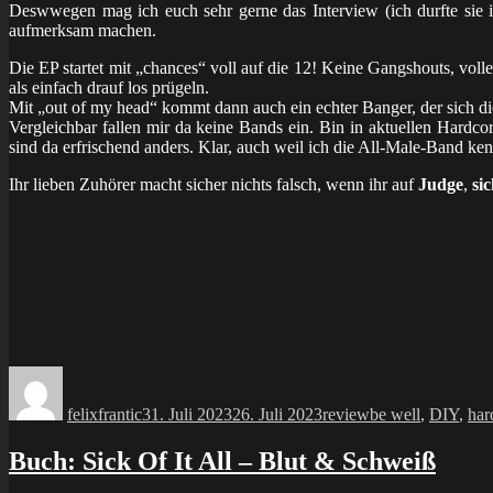
Deswwegen mag ich euch sehr gerne das Interview (ich durfte sie 
aufmerksam machen.
Die EP startet mit „chances“ voll auf die 12! Keine Gangshouts, voll
als einfach drauf los prügeln.
Mit „out of my head“ kommt dann auch ein echter Banger, der sich die
Vergleichbar fallen mir da keine Bands ein. Bin in aktuellen Hardc
sind da erfrischend anders. Klar, auch weil ich die All-Male-Band ke
Ihr lieben Zuhörer macht sicher nichts falsch, wenn ihr auf
Judge
,
sic
Autor
Veröffentlicht
Kategorien
Schlagwörter
am
felixfrantic
31. Juli 2023
26. Juli 2023
review
be well
,
DIY
,
har
Buch: Sick Of It All – Blut & Schweiß