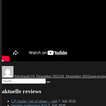
Autor
Veröffentlicht
Kategorien
am
felixfrantic
19. Dezember 2022
20. Dezember 2022
post-revie
Suche
Suchen
nach:
aktuelle reviews
LP: horde / out of phase – split
7. Juli 2026
fanzine: ruebenmus #10
5. Juli 2026