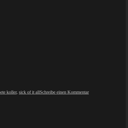
zu
Buch:
ete koller
,
sick of it all
Schreibe einen Kommentar
Sick
Of
It
All
–
Blut
&