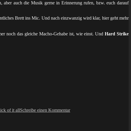
, aber auch die Musik gerne in Erinnerung rufen, bzw. euch darauf
ntliches Brett ins Mic. Und nach einzwanzig wird klar, hier geht mehr
immer noch das gleiche Macho-Gehabe ist, wie einst. Und
Hard Strike
zu
LP:
sick of it all
Schreibe einen Kommentar
hard
strike
–
1000