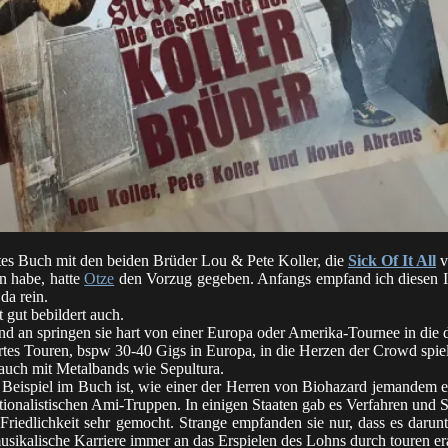
rtes Buch mit den beiden Brüder Lou & Pete Koller, die
Sick Of It All
v
en habe, hatte
Otze
den Vorzug gegeben. Anfangs empfand ich diesen Int
da rein.
 gut bebildert auch.
nd an springen sie hart von einer Europa oder Amerika-Tournee in die 
artes Touren, bspw 30-40 Gigs in Europa, in die Herzen der Crowd spie
 auch mit Metalbands wie Sepultura.
 Beispiel im Buch ist, wie einer der Herren von Biohazard jemandem 
onalistischen Ami-Truppen. In einigen Staaten gab es Verfahren und S
riedlichkeit sehr gemocht. Strange empfanden sie nur, dass es darun
usikalische Karriere immer an das Erspielen des Lohns durch touren era