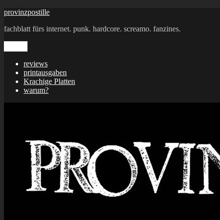
Zum
provinzpostille
Inhalt
fachblatt fürs internet. punk. hardcore. screamo. fanzines.
springen
Menü
reviews
printausgaben
Krachige Platten
warum?