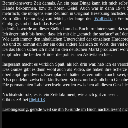
Bemerkenswerte Zeit damals. An ein paar Dinge kann ich mich selbs
Hände bekommen, bzw zu hören. Geiel! Auch war in dann 1944
mehrfach; die übrigens eine Reunion in Original-Besetzung nächstes J
Zum 50ten Geburtstag von Mitch, der lange den
Walfisch
in Freib
Clubgigs sind einfach das Beste!
jedenfalls wurde an dieser Stelle dann das Buch irre interessant, da 
Ich ärger mich bis heute, dass ich mir die „scratch the surface“ auf 
Wie auch immer, den inhaltlichen Unterschied der einzelnen Hardcore
Ab und zu kommt ein der ein oder andere Mensch zu Wort, der viel o
Da das Buch sicherlich nicht für den deutschen Markt produziert wo
empfinden die beiden Brüder die politischen Aktivitäten hier.
Insgesamt macht es wirklich Spaß, als ich drin war, hab ich es versc
Das Ganze gibt es dann wohl auch als Video, sie haben ihre Scherze 
überhaupt irgendwem. Exemplarisch hätten es vermutlich auch zwei, dr
Also pendelnd zwischen kindischem Scherz und männlichem Gehabe
Die permanenten Labelwechseln werden zwischen all diesen Geschicht
Nichtsdestotrotz, es ist ein Zeitdokument, wie auch gut zu lesen.
Gibt es zB bei
flight 13
Lieblingssong, gerade weil sie ihn (Gründe im Buch nachzulesen) nic