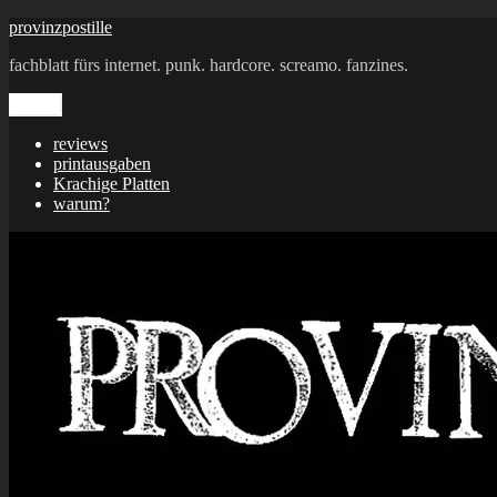
Zum
provinzpostille
Inhalt
fachblatt fürs internet. punk. hardcore. screamo. fanzines.
springen
Menü
reviews
printausgaben
Krachige Platten
warum?