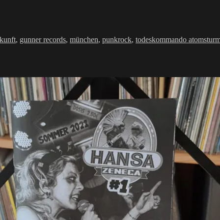
ter
kunft
,
gunner records
,
münchen
,
punkrock
,
todeskommando atomstur