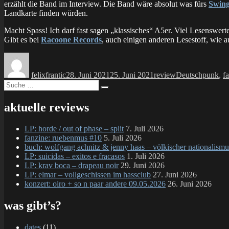
erzählt die Band im Interview. Die Band wäre absolut was fürs
Swing
Landkarte finden würden.
Macht Spass! Ich darf fast sagen „klassisches“ A5er. Viel Lesenswerte
Gibt es bei
Racoone Records
, auch einigen anderen Lesestoff, wie 
Autor
Veröffentlicht
Kategorien
Schlagwörter
am
felixfrantic
28. Juni 2021
25. Juni 2021
review
Deutschpunk
,
f
Suche
Suchen
nach:
aktuelle reviews
LP: horde / out of phase – split
7. Juli 2026
fanzine: ruebenmus #10
5. Juli 2026
buch: wolfgang achnitz & jenny haas – völkischer nationalismu
LP: suicidas – exitos e fracasos
1. Juli 2026
LP: krav boca – drapeau noir
29. Juni 2026
LP: elmar – vollgeschissen im hassclub
27. Juni 2026
konzert: oiro + so n paar andere 09.05.2026
26. Juni 2026
was gibt’s?
dates
(11)