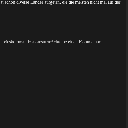
t schon diverse Länder aufgetan, die die meisten nicht mal auf der
zu
fanzine:
,
todeskommando atomsturm
Schreibe einen Kommentar
Hansa
Zeneca
#1