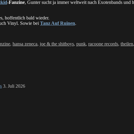
kid
-Fanzine
, Gunter sucht ja immer weltweit nach Exotenbands und ha
s, hoffentlich bald wieder.
auch Vinyl. Sowie bei
Tanz Auf Ruinen
.
anzine
,
hansa zeneca
,
joe & the shitboys
,
punk
,
racoone records
,
theilen
s
3. Juli 2026