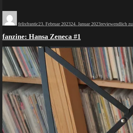
Autor
Veröffentlicht
Kategorien
Schlagwör
am
felixfrantic
23. Februar 2023
24. Januar 2023
review
endlich zu
fanzine: Hansa Zeneca #1