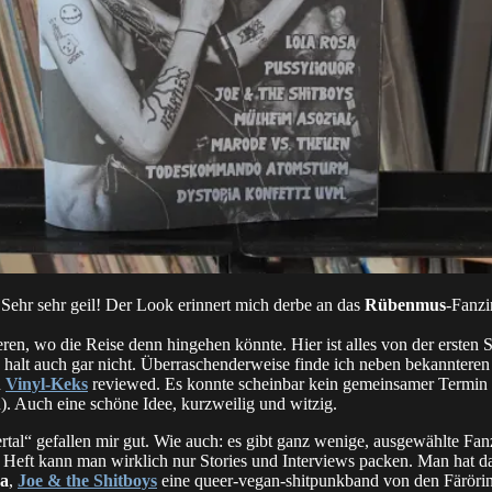
Sehr sehr geil! Der Look erinnert mich derbe an das
Rübenmus
-Fanzi
eren, wo die Reise denn hingehen könnte. Hier ist alles von der ersten 
e halt auch gar nicht. Überraschenderweise finde ich neben bekannter
n
Vinyl-Keks
reviewed. Es konnte scheinbar kein gemeinsamer Termin 
. Auch eine schöne Idee, kurzweilig und witzig.
l“ gefallen mir gut. Wie auch: es gibt ganz wenige, ausgewählte Fa
ins Heft kann man wirklich nur Stories und Interviews packen. Man hat d
a
,
Joe & the Shitboys
eine queer-vegan-shitpunkband von den Färöri