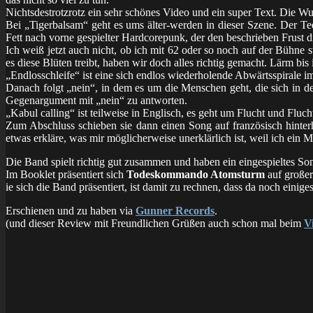
Nichtsdestrotzrotz ein sehr schönes Video und ein super Text. Die Wut 
Bei „Tigerbalsam“ geht es ums älter-werden in dieser Szene. Der 
Fett nach vorne gespielter Hardcorepunk, der den beschrieben Frust di
Ich weiß jetzt auch nicht, ob ich mit 62 oder so noch auf der Bühn
es diese Blüten treibt, haben wir doch alles richtig gemacht. Lärm bis 
„Endlosschleife“ ist eine sich endlos wiederholende Abwärtsspirale im
Danach folgt „nein“, in dem es um die Menschen geht, die sich in d
Gegenargument mit „nein“ zu antworten.
„Kabul calling“ ist teilweise in Englisch, es geht um Flucht und Fluc
Zum Abschluss schieben sie dann einen Song auf französisch hinterhe
etwas erkläre, was mir möglicherweise unerklärlich ist, weil ich ein
Die Band spielt richtig gut zusammen und haben ein eingespieltes Son
Im Booklet präsentiert sich
Todeskommando Atomsturm
auf großer
ie sich die Band präsentiert, ist damit zu rechnen, dass da noch eini
Erschienen und zu haben via
Gunner Records
.
(und dieser Review mit Freundlichen Grüßen auch schon mal beim
V