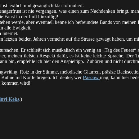
ist textlich und gesanglich klar formuliert.
Teenagerfrust ist nie vergangen, was einen zum Nachdenken bringt, 
e Faust in der Luft hinzufügt!
e stehen werde, aber eventuell kenne ich befreundete Bands von meinen
in alle Ewigkeit.
 Internet.
en letzten beiden Jahren vermehrt auf die Strasse gewagt haben, um 
htursachen. Er schließt sich musikalisch ein wenig an „Tag des Feuers“ 
r, meinen tiefsten Respekt dafür, es ist keine leichte Sprache. Der T
 Mann bin, empfehle ich hier den Anspieltipp. Zuhören und nicht durchr
gwriting. Rotz in der Stimme, melodische Gitarren, präsize Backsectio
 Bühne mit Konfettiregen. Ich denke, wer
Pascow
mag, kann hier bed
ges kommen wird!
inyl-Keks
.)