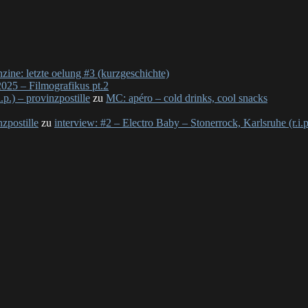
nzine: letzte oelung #3 (kurzgeschichte)
025 – Filmografikus pt.2
p.) – provinzpostille
zu
MC: apéro – cold drinks, cool snacks
nzpostille
zu
interview: #2 – Electro Baby – Stonerrock, Karlsruhe (r.i.p