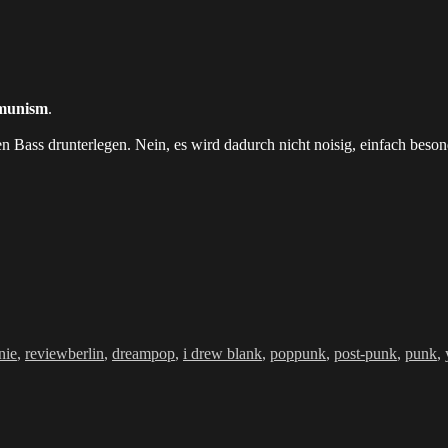
munism
.
n Bass drunterlegen. Nein, es wird dadurch nicht noisig, einfach beson
Schlagwörter
nie
,
review
berlin
,
dreampop
,
i drew blank
,
poppunk
,
post-punk
,
punk
,