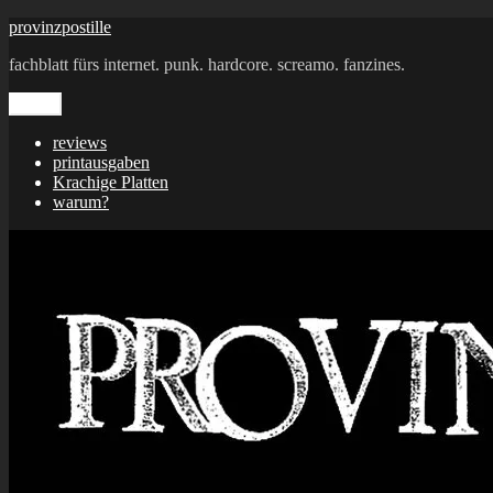
Zum
provinzpostille
Inhalt
fachblatt fürs internet. punk. hardcore. screamo. fanzines.
springen
Menü
reviews
printausgaben
Krachige Platten
warum?