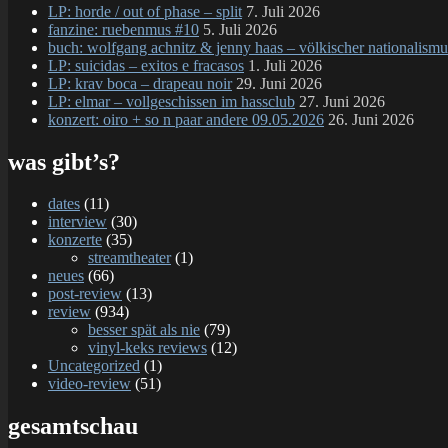
LP: horde / out of phase – split
7. Juli 2026
fanzine: ruebenmus #10
5. Juli 2026
buch: wolfgang achnitz & jenny haas – völkischer nationalismu
LP: suicidas – exitos e fracasos
1. Juli 2026
LP: krav boca – drapeau noir
29. Juni 2026
LP: elmar – vollgeschissen im hassclub
27. Juni 2026
konzert: oiro + so n paar andere 09.05.2026
26. Juni 2026
was gibt’s?
dates
(11)
interview
(30)
konzerte
(35)
streamtheater
(1)
neues
(66)
post-review
(13)
review
(934)
besser spät als nie
(79)
vinyl-keks reviews
(12)
Uncategorized
(1)
video-review
(51)
gesamtschau