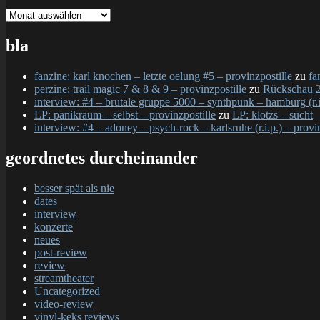
gesamtschau
bla
fanzine: karl knochen – letzte oelung #5 – provinzpostille
zu
fa
perzine: trail magic 7 & 8 & 9 – provinzpostille
zu
Rückschau 2
interview: #4 – brutale gruppe 5000 – synthpunk – hamburg (r.i.
LP: panikraum – selbst – provinzpostille
zu
LP: klotzs – sucht
interview: #4 – adoney – psych-rock – karlsruhe (r.i.p.) – provi
geordnetes durcheinander
besser spät als nie
dates
interview
konzerte
neues
post-review
review
streamtheater
Uncategorized
video-review
vinyl-keks reviews