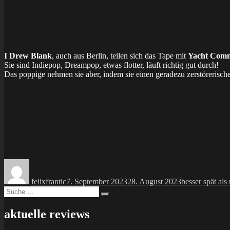
I Drew Blank
, auch aus Berlin, teilen sich das Tape mit
Yacht Com
Sie sind Indiepop, Dreampop, etwas flotter, läuft richtig gut durch!
Das poppige nehmen sie aber, indem sie einen geradezu zerstörerische
Autor
Veröffentlicht
Kategorien
am
felixfrantic
7. September 2023
28. August 2023
besser spät als 
Suche
Suchen
nach:
aktuelle reviews