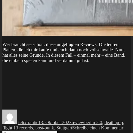
Wer braucht sie schon, diese ungefragten Reviews. Die teuren
Platten, die ich mir kaufe und euch dann noch vollschwalle. Nun,
hat alles seine Gründe. In diesem Fall – einmal mehr – eine Band,
die einfach spielen kann und verdammt gut ist.
Autor
Veröffentlicht
Kategorien
Schlagwörter
am
felixfrantic
13. Oktober 2023
review
berlin 2.0
,
death pop
,
zu
flight 13 records
,
post-punk
,
Stuttgart
Schreibe einen Kommentar
Suche
LP: