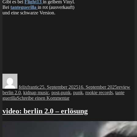
Gibt es bei
Flight13
in gelbem Vinyl.
Bei
tanteguerilla
in rot (ausverkauft)
und eine schwarze Version.
Autor
Veröffentlicht
Kategorie
Sch
am
felixfrantic
25. September 2025
16. September 2025
review
berlin 2.0
,
kidnap music
,
post-punk
,
punk
,
rookie records
,
tante
zu
guerilla
Schreibe einen Kommentar
LP:
berlin
video: berlin 2.0 – erlösung
2.0
–
kaltental