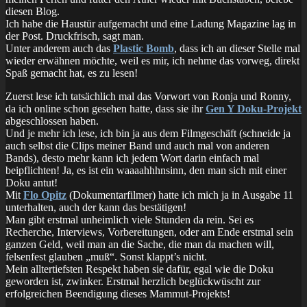
diesen Blog.
Ich habe die Haustür aufgemacht und eine Ladung Magazine lag in
der Post. Druckfrisch, sagt man.
Unter anderem auch das
Plastic Bomb
, dass ich an dieser Stelle mal
wieder erwähnen möchte, weil es mir, ich nehme das vorweg, direkt
Spaß gemacht hat, es zu lesen!
Zuerst lese ich tatsächlich mal das Vorwort von Ronja und Ronny,
da ich online schon gesehen hatte, dass sie ihr
Gen Y Doku-Projekt
abgeschlossen haben.
Und je mehr ich lese, ich bin ja aus dem Filmgeschäft (schneide ja
auch selbst die Clips meiner Band und auch mal von anderen
Bands), desto mehr kann ich jedem Wort darin einfach mal
beipflichten! Ja, es ist ein waaaahhhnsinn, den man sich mit einer
Doku antut!
Mit
Flo Opitz
(Dokumentarfilmer) hatte ich mich ja in Ausgabe 11
unterhalten, auch der kann das bestätigen!
Man gibt erstmal unheimlich viele Stunden da rein. Sei es
Recherche, Interviews, Vorbereitungen, oder am Ende erstmal sein
ganzen Geld, weil man an die Sache, die man da machen will,
felsenfest glauben „muß“. Sonst klappt’s nicht.
Mein alltertiefsten Respekt haben sie dafür, egal wie die Doku
geworden ist, zwinker. Erstmal herzlich beglückwüscht zur
erfolgreichen Beendigung dieses Mammut-Projekts!