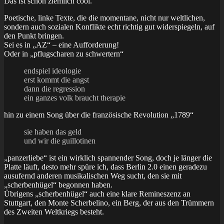
Das ist schon ziemlich cool.
Poetische, linke Texte, die die momentane, nicht nur weltlichen,
sondern auch sozialen Konflikte echt richtig gut widerspiegeln, auf
den Punkt bringen.
Sei es in „AZ“ – eine Aufforderung!
Oder in „pflugscharen zu schwertern“
endspiel ideologie
erst kommt die angst
dann die regression
ein ganzes volk braucht therapie
hin zu einem Song über die französische Revolution „1789“
sie haben das geld
und wir die guillotinen
„panzerliebe“ ist ein wirklich spannender Song, doch je länger die
Platte läuft, desto mehr spüre ich, dass Berlin 2.0 einen geradezu
ausufernd anderen musikalischen Weg sucht, den sie mit
„scherbenhügel“ begonnen haben.
Übrigens „scherbenhügel“ auch eine klare Remineszenz an
Stuttgart, den Monte Scherbelino, ein Berg, der aus den Trümmern
des Zweiten Weltkriegs besteht.