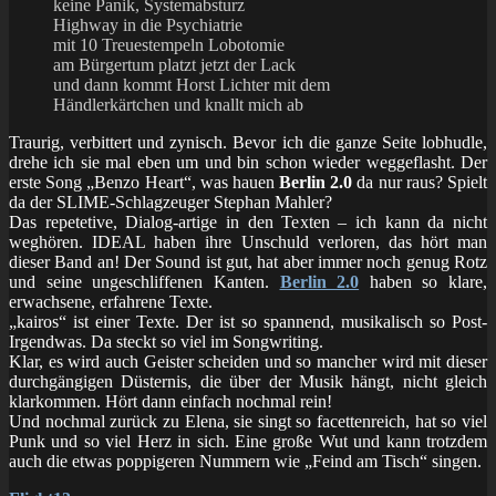
keine Panik, Systemabsturz
Highway in die Psychiatrie
mit 10 Treuestempeln Lobotomie
am Bürgertum platzt jetzt der Lack
und dann kommt Horst Lichter mit dem
Händlerkärtchen und knallt mich ab
Traurig, verbittert und zynisch. Bevor ich die ganze Seite lobhudle,
drehe ich sie mal eben um und bin schon wieder weggeflasht. Der
erste Song „Benzo Heart“, was hauen
Berlin 2.0
da nur raus? Spielt
da der SLIME-Schlagzeuger Stephan Mahler?
Das repetetive, Dialog-artige in den Texten – ich kann da nicht
weghören. IDEAL haben ihre Unschuld verloren, das hört man
dieser Band an! Der Sound ist gut, hat aber immer noch genug Rotz
und seine ungeschliffenen Kanten.
Berlin 2.0
haben so klare,
erwachsene, erfahrene Texte.
„kairos“ ist einer Texte. Der ist so spannend, musikalisch so Post-
Irgendwas. Da steckt so viel im Songwriting.
Klar, es wird auch Geister scheiden und so mancher wird mit dieser
durchgängigen Düsternis, die über der Musik hängt, nicht gleich
klarkommen. Hört dann einfach nochmal rein!
Und nochmal zurück zu Elena, sie singt so facettenreich, hat so viel
Punk und so viel Herz in sich. Eine große Wut und kann trotzdem
auch die etwas poppigeren Nummern wie „Feind am Tisch“ singen.