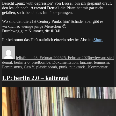
Bericht „punx with depression“ von Brösel, bin ich gespannt drauf,
den les ich noch.
Arrested Denial
, die Platte hat mir gar nicht
gefallen, so habe ich das Inti übersprungen.
Wo sind den die 21st Century Punks hin? Schade, aber gibt es
wirklich so wenige junge Menschen 😉
Durchweg gute Nummer, die #134!
Ihr bekommt das Heft natürlich einzeln oder im Abo im
Shop
.
Autor
Veröffentlicht
Kategorien
Schlagwö
am
felixfrantic
28. Februar 2026
25. Februar 2026
review
arrested
denial
,
berlin 2.0
,
briefbombe
,
Dokumentation
,
fanzine
,
feminism
,
zu
Feminismus
,
Gen Y
,
plastic bomb
,
punk
,
punkrock
1 Kommentar
fanzi
plast
LP: berlin 2.0 – kaltental
bom
#134