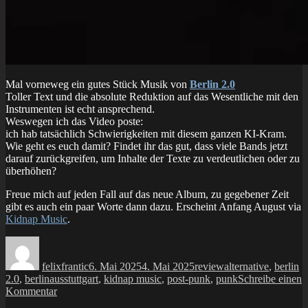
Mal vorneweg ein gutes Stück Musik von
Berlin 2.0
Toller Text und die absolute Reduktion auf das Wesentliche mit den
Instrumenten ist echt ansprechend.
Weswegen ich das Video poste:
ich hab tatsächlich Schwierigkeiten mit diesem ganzen KI-Kram.
Wie geht es euch damit? Findet ihr das gut, dass viele Bands jetzt
darauf zurückgreifen, um Inhalte der Texte zu verdeutlichen oder zu
überhöhen?
Freue mich auf jeden Fall auf das neue Album, zu gegebener Zeit
gibt es auch ein paar Worte dann dazu. Erscheint Anfang August via
Kidnap Music
.
Autor
Veröffentlicht
Kategorien
Schlagwörter
am
felixfrantic
6. Mai 2025
4. Mai 2025
review
alternative
,
berlin
2.0
,
berlinausstuttgart
,
kidnap music
,
post-punk
,
punk
Schreibe einen
zu
Kommentar
video: