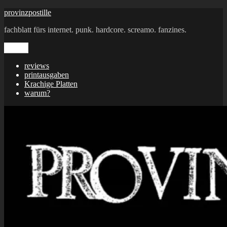
Zum
provinzpostille
Inhalt
fachblatt fürs internet. punk. hardcore. screamo. fanzines.
springen
Menü
reviews
printausgaben
Krachige Platten
warum?