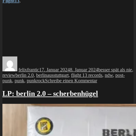
Flight13
.
Autor
Veröffentlicht
Kategorien
am
felixfrantic
17. Januar 2024
8. Januar 2024
besser spät als nie
,
Schlagwörter
review
berlin 2.0
,
berlinausstuttgart
,
flight 13 records
,
ndw
,
post-
zu
punk
,
punk
,
punkrock
Schreibe einen Kommentar
LP:
berlin
LP: berlin 2.0 – scherbenhügel
2.0
–
scherbenhügel