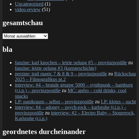
Uncategorized
(1)
video-review
(51)
gesamtschau
gesamtschau
bla
fanzine: karl knochen – letzte oelung #5 – provinzpostille
zu
fanzine: letzte oelung #3 (kurzgeschichte)
perzine: trail magic 7 & 8 & 9 – provinzpostille
zu
Rückschau
2025 – Filmografikus pt.2
interview: #4 – brutale gruppe 5000 – synthpunk – hamburg
(r.i.p.) – provinzpostille
zu
MC: apéro – cold drinks, cool
snacks
LP: panikraum – selbst – provinzpostille
zu
LP: klotzs – sucht
interview: #4 – adoney – psych-rock – karlsruhe (r.i.p.) –
provinzpostille
zu
interview: #2 – Electro Baby – Stonerrock,
Karlsruhe (r.i.p.)
geordnetes durcheinander