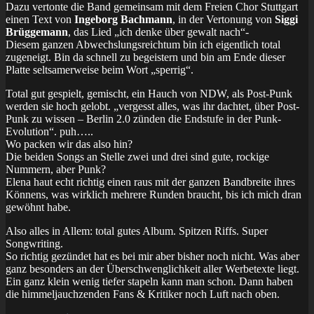
Dazu vertonte die Band gemeinsam mit dem Freien Chor Stuttgart
einen Text von
Ingeborg Bachmann
, in der Vertonung von
Siggi
Brüggemann
, das Lied „ich denke über gewalt nach“-
Diesem ganzen Abwechslungsreichtum bin ich eigentlich total
zugeneigt. Bin da schnell zu begeistern und bin am Ende dieser
Platte seltsamerweise beim Wort „sperrig“.
Total gut gespielt, gemischt, ein Hauch von NDW, als Post-Punk
werden sie hoch gelobt. „vergesst alles, was ihr dachtet, über Post-
Punk zu wissen – Berlin 2.0 zünden die Endstufe in der Punk-
Evolution“. puh…..
Wo packen wir das also hin?
Die beiden Songs an Stelle zwei und drei sind gute, rockige
Nummern, aber Punk?
Elena haut echt richtig einen raus mit der ganzen Bandbreite ihres
Könnens, was wirklich mehrere Runden braucht, bis ich mich dran
gewöhnt habe.
Also alles in Allem: total gutes Album. Spitzen Riffs. Super
Songwriting.
So richtig gezündet hat es bei mir aber bisher noch nicht. Was aber
ganz besonders an der Überschwenglichkeit aller Werbetexte liegt.
Ein ganz klein wenig tiefer stapeln kann man schon. Dann haben
die himmeljauchzenden Fans & Kritiker noch Luft nach oben.