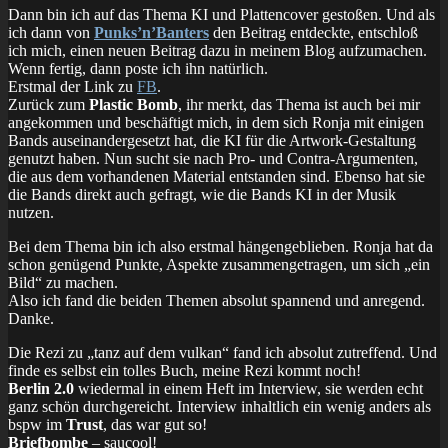
Dann bin ich auf das Thema KI und Plattencover gestoßen. Und als
ich dann von
Punks’n’Banters
den Beitrag entdeckte, entschloß
ich mich, einen neuen Beitrag dazu in meinem Blog aufzumachen.
Wenn fertig, dann poste ich ihn natürlich.
Erstmal der Link zu
FB
.
Zurück zum
Plastic Bomb
, ihr merkt, das Thema ist auch bei mir
angekommen und beschäftigt mich, in dem sich Ronja mit einigen
Bands auseinandergesetzt hat, die KI für die Artwork-Gestaltung
genutzt haben. Nun sucht sie nach Pro- und Contra-Argumenten,
die aus dem vorhandenen Material entstanden sind. Ebenso hat sie
die Bands direkt auch gefragt, wie die Bands KI in der Musik
nutzen.
Bei dem Thema bin ich also erstmal hängengeblieben. Ronja hat da
schon genügend Punkte, Aspekte zusammengetragen, um sich „ein
Bild“ zu machen.
Also ich fand die beiden Themen absolut spannend und anregend.
Danke.
Die Rezi zu „tanz auf dem vulkan“ fand ich absolut zutreffend. Und
finde es selbst ein tolles Buch, meine Rezi kommt noch!
Berlin 2.0
wiedermal in einem Heft im Interview, sie werden echt
ganz schön durchgereicht. Interview inhaltlich ein wenig anders als
bspw im
Trust
, das war gut so!
Briefbombe
– saucool!