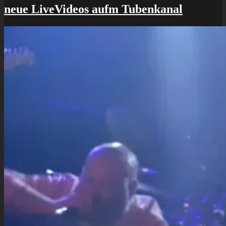
berlin
neue LiveVideos aufm Tubenkanal
2.0
–
erlösung