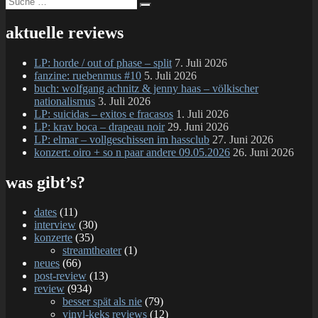
Suchen
nach:
berli
2.0
aktuelle reviews
–
sche
LP: horde / out of phase – split
7. Juli 2026
fanzine: ruebenmus #10
5. Juli 2026
buch: wolfgang achnitz & jenny haas – völkischer
nationalismus
3. Juli 2026
LP: suicidas – exitos e fracasos
1. Juli 2026
LP: krav boca – drapeau noir
29. Juni 2026
LP: elmar – vollgeschissen im hassclub
27. Juni 2026
konzert: oiro + so n paar andere 09.05.2026
26. Juni 2026
was gibt’s?
dates
(11)
interview
(30)
konzerte
(35)
streamtheater
(1)
neues
(66)
post-review
(13)
review
(934)
besser spät als nie
(79)
vinyl-keks reviews
(12)