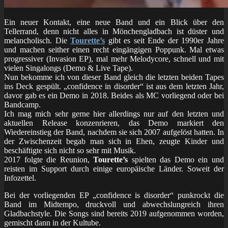
Ein neuer Kontakt, eine neue Band und ein Blick über den
Tellerrand, denn nicht alles in Mönchengladbach ist düster und
melancholisch. Die
Tourette’s
gibt es seit Ende der 1990er Jahre
und machen seither einen recht eingängigen Poppunk. Mal etwas
progressiver (Invasion EP), mal mehr Melodycore, schnell und mit
vielen Singalongs (Demo & Live Tape).
Nun bekomme ich von dieser Band gleich die letzten beiden Tapes
ins Deck gespült. „confidence in disorder“ ist aus dem letzten Jahr,
davor gab es ein Demo in 2018. Beides als MC vorliegend oder bei
Bandcamp.
Ich mag mich sehr gerne hier allerdings nur auf den letzten und
aktuellen Release konzenrieren, das Demo markiert den
Wiedereinstieg der Band, nachdem sie sich 2007 aufgelöst hatten. In
der Zwischenzeit begab man sich in Ehen, zeugte Kinder und
beschäftigte sich nicht so sehr mit Musik.
2017 folgte die Reunion,
Tourette’s
spielten das Demo ein und
reisten im Support durch einige europäische Länder. Soweit der
Infozettel.
Bei der vorliegenden EP „confidence is disorder“ punkrockt die
Band im Midtempo, druckvoll und abwechslungreich ihren
Gladbachstyle. Die Songs sind bereits 2019 aufgenommen worden,
gemischt dann in der Kultube.