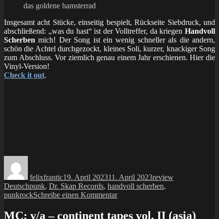
das goldene hamsterrad
Insgesamt acht Stücke, einseitig bespielt, Rückseite Siebdruck, und
abschließend: „was du hast“ ist der Volltreffer, da kriegen
Handvoll
Scherben
mich! Der Song ist ein wenig schneller als die andern,
schön die Achtel durchgezockt, kleines Soli, kurzer, knackiger Song
zum Abschluss. Vor ziemlich genau einem Jahr erschienen. Hier die
Vinyl-Version!
Check it out
.
Autor
Veröffentlicht
Kategorien
Schlagwörter
am
felixfrantic
19. April 2023
11. April 2023
review
Deutschpunk
,
Dr. Skap Records
,
handvoll scherben
,
zu
punkrock
Schreibe einen Kommentar
LP:
handvoll
MC: v/a – continent tapes vol. II (asia)