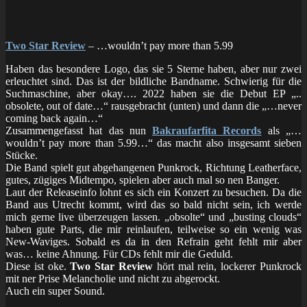
Two Star Review
– …wouldn’t pay more than 5.99
Haben das besondere Logo, das sie 5 Sterne haben, aber nur zwei
erleuchtet sind. Das ist der bildliche Bandname. Schwierig für die
Suchmaschine, aber okay…. 2022 haben sie die Debut EP „..
obsolete, out of date…“ rausgebracht (unten) und dann die „…never
coming back again…“
Zusammengefasst hat das nun
Bakraufarfita Records
als „…
wouldn’t pay more than 5.99…“ das macht also insgesamt sieben
Stücke.
Die Band spielt gut abgehangenen Punkrock, Richtung Leatherface,
gutes, zügiges Midtempo, spielen aber auch mal so nen Banger.
Laut der Releaseinfo lohnt es sich ein Konzert zu besuchen. Da die
Band aus Utrecht kommt, wird das so bald nicht sein, ich werde
mich gerne live überzeugen lassen. „obsolte“ und „busting clouds“
haben gute Parts, die mir reinlaufen, teilweise so ein wenig was
New-Waviges. Sobald es da in den Refrain geht fehlt mir aber
was… keine Ahnung. Für CDs fehlt mir die Geduld.
Diese ist oke.
Two Star Review
hört mal rein, lockerer Punkrock
mit ner Prise Melancholie und nicht zu abgerockt.
Auch ein super Sound.