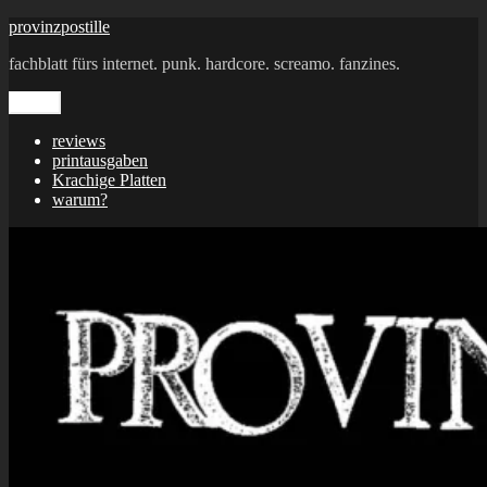
Zum
provinzpostille
Inhalt
fachblatt fürs internet. punk. hardcore. screamo. fanzines.
springen
Menü
reviews
printausgaben
Krachige Platten
warum?