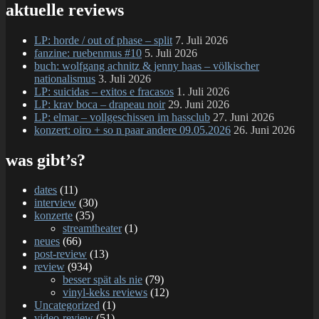
–
aktuelle reviews
confid
in
LP: horde / out of phase – split
7. Juli 2026
disord
fanzine: ruebenmus #10
5. Juli 2026
MC
buch: wolfgang achnitz & jenny haas – völkischer
nationalismus
3. Juli 2026
LP: suicidas – exitos e fracasos
1. Juli 2026
LP: krav boca – drapeau noir
29. Juni 2026
LP: elmar – vollgeschissen im hassclub
27. Juni 2026
konzert: oiro + so n paar andere 09.05.2026
26. Juni 2026
was gibt’s?
dates
(11)
interview
(30)
konzerte
(35)
streamtheater
(1)
neues
(66)
post-review
(13)
review
(934)
besser spät als nie
(79)
vinyl-keks reviews
(12)
Uncategorized
(1)
video-review
(51)