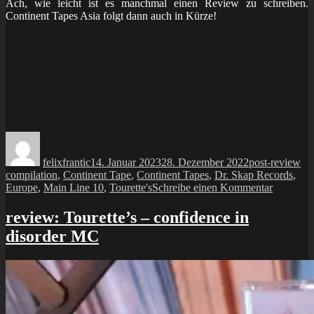
Ach, wie leicht ist es manchmal einen Review zu schreiben.
Continent Tapes Asia folgt dann auch in Kürze!
Autor
Veröffentlicht
Kategorien
Sc
am
felixfrantic
14. Januar 2023
28. Dezember 2022
post-review
compilation
,
Continent Tape
,
Continent Tapes
,
Dr. Skap Records
,
zu
Europe
,
Main Line 10
,
Tourette's
Schreibe einen Kommentar
MC:
continent
review: Tourette’s – confidence in
tapes
disorder MC
vol
I
(europe)