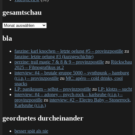
gesamtschau
gesamtschau
bla
fanzine: karl knochen – letzte oelung #5 – provinzpostille
zu
fanzine: letzte oelung #3 (kurzgeschichte)
perzine: trail magic 7 & 8 & 9 – provinzpostille
zu
Rückschau
2025 – Filmografikus pt.2
interview: #4 – brutale gruppe 5000 – synthpunk – hamburg
(r.i.p.) – provinzpostille
zu
MC: apéro – cold drinks, cool
snacks
LP: panikraum – selbst – provinzpostille
zu
LP: klotzs – sucht
interview: #4 – adoney – psych-rock – karlsruhe (r.i.p.) –
provinzpostille
zu
interview: #2 – Electro Baby – Stonerrock,
Karlsruhe (r.i.p.)
geordnetes durcheinander
besser spät als nie