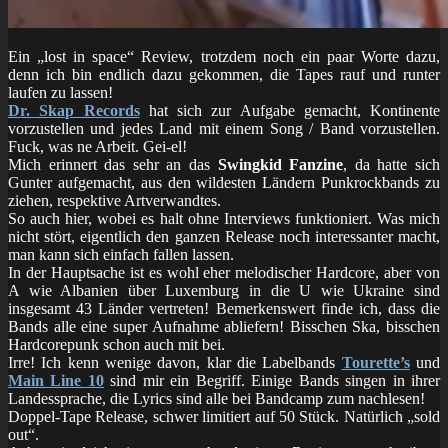
Ein „lost in space“ Review, trotzdem noch ein paar Worte dazu,
denn ich bin endlich dazu gekommen, die Tapes rauf und runter
laufen zu lassen!
Dr. Skap Records
hat sich zur Aufgabe gemacht, Kontinente
vorzustellen und jedes Land mit einem Song / Band vorzustellen.
Fuck, was ne Arbeit. Gei-el!
Mich erinnert das sehr an das
Swingkid Fanzine
, da hatte sich
Gunter aufgemacht, aus den wildesten Ländern Punkrockbands zu
ziehen, respektive Artverwandtes.
So auch hier, wobei es halt ohne Interviews funktioniert. Was mich
nicht stört, eigentlich den ganzen Release noch interessanter macht,
man kann sich einfach fallen lassen.
In der Hauptsache ist es wohl eher melodischer Hardcore, aber von
A wie Albanien über Luxemburg in die U wie Ukraine sind
insgesamt 43 Länder vertreten! Bemerkenswert finde ich, dass die
Bands alle eine super Aufnahme abliefern! Bisschen Ska, bisschen
Hardcorepunk schon auch mit bei.
Irre! Ich kenn wenige davon, klar die Labelbands
Tourette’s
und
Main Line 10
sind mir ein Begriff. Einige Bands singen in ihrer
Landessprache, die Lyrics sind alle bei Bandcamp zum nachlesen!
Doppel-Tape Release, schwer limitiert auf 50 Stück. Natürlich „sold
out“.