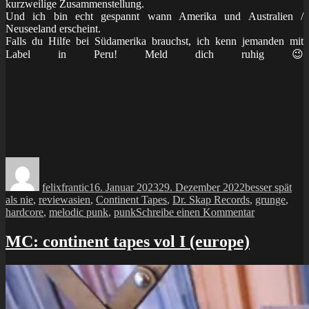
kurzweilige Zusammenstellung.
Und ich bin echt gespannt wann Amerika und Australien /
Neuseeland erscheint.
Falls du Hilfe bei Südamerika brauchst, ich kenn jemanden mit
Label in Peru! Meld dich ruhig 😉
Autor
Veröffentlicht
Kategorien
am
felixfrantic
16. Januar 2023
29. Dezember 2022
besser spät
Schlagwörter
als nie
,
review
asien
,
Continent Tapes
,
Dr. Skap Records
,
grunge
,
zu
hardcore
,
melodic punk
,
punk
Schreibe einen Kommentar
MC:
v/a
MC: continent tapes vol I (europe)
–
continent
tapes
vol.
II