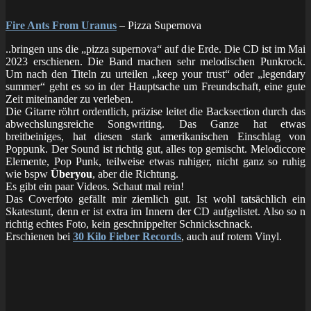
Fire Ants From Uranus
– Pizza Supernova
..bringen uns die „pizza supernova“ auf die Erde. Die CD ist im Mai
2023 erschienen. Die Band machen sehr melodischen Punkrock.
Um nach den Titeln zu urteilen „keep your trust“ oder „legendary
summer“ geht es so in der Hauptsache um Freundschaft, eine gute
Zeit miteinander zu verleben.
Die Gitarre röhrt ordentlich, präzise leitet die Backsection durch das
abwechslungsreiche Songwriting. Das Ganze hat etwas
breitbeiniges, hat diesen stark amerikanischen Einschlag von
Poppunk. Der Sound ist richtig gut, alles top gemischt. Melodiccore
Elemente, Pop Punk, teilweise etwas ruhiger, nicht ganz so ruhig
wie bspw
Überyou
, aber die Richtung.
Es gibt ein paar Videos. Schaut mal rein!
Das Coverfoto gefällt mir ziemlich gut. Ist wohl tatsächlich ein
Skatestunt, denn er ist extra im Innern der CD aufgelistet. Also so n
richtig echtes Foto, kein geschnippelter Schnickschnack.
Erschienen bei
30 Kilo Fieber Records
, auch auf rotem Vinyl.