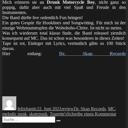
Mich erinnern sie an
Drunk Motorcycle Boy
, nicht ganz so
poppig, dafür aber auch mit viel Spaß und Freude in den
Instrumenten.
Die Band dürfte live ordentlich Fun bringen!
Ein gutes Gespür für Hooklines und Songwriting. Für mich ist der
einzige Wehrmutstropfen die Wohohoho-Chöre. Ist nicht so meins.
Was ich wiederum total klasse finde, die Band released ziemlich
konsequent auf MC. Das ist schon was besonderes in dieses Zeiten!
Tape ist rot, Einleger mit Lyrics, vermutlich gibts so 100 Stück
davon.
Hier entlang:
Dr. Skap Records
Autor
Veröffentlicht
Kategorien
Schlagwörter
am
felixfrantic
22. Juni 2021
review
Dr. Skap Records
,
MC
,
zu
melodic punk
,
skatepunk
,
Tourette's
Schreibe einen Kommentar
Suche
review
Suchen
nach:
Touret