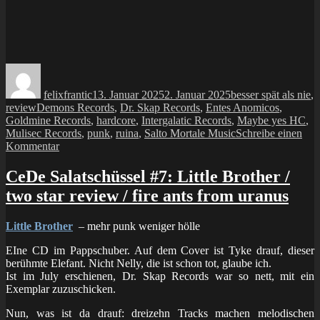
Autor
Veröffentlicht
Kategorien
am
felixfrantic
13. Januar 2025
2. Januar 2025
besser spät als nie
,
Schlagwörter
review
Demons Records
,
Dr. Skap Records
,
Entes Anomicos
,
Goldmine Records
,
hardcore
,
Intergalatic Records
,
Maybe yes HC
,
Mulisec Records
,
punk
,
ruina
,
Salto Mortale Music
Schreibe einen
zu
Kommentar
7inch:
ruina
CeDe Salatschüssel #7: Little Brother /
–
two star review / fire ants from uranus
abismo
floral
Little Brother
– mehr punk weniger hölle
EIne CD im Pappschuber. Auf dem Cover ist Tyke drauf, dieser
berühmte Elefant. Nicht Nelly, die ist schon tot, glaube ich.
Ist im July erschienen, Dr. Skap Records war so nett, mit ein
Exemplar zuzuschicken.
Nun, was ist da drauf: dreizehn Tracks machen melodischen