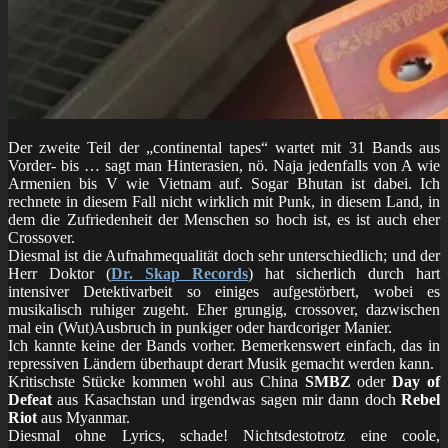
Der zweite Teil der „continental tapes“ wartet mit 31 Bands aus
Vorder- bis … sagt man Hinterasien, nö. Naja jedenfalls von A wie
Armenien bis V wie Vietnam auf. Sogar Bhutan ist dabei. Ich
rechnete in diesem Fall nicht wirklich mit Punk, in diesem Land, in
dem die Zufriedenheit der Menschen so hoch ist, es ist auch eher
Crossover.
Diesmal ist die Aufnahmequalität doch sehr unterschiedlich; und der
Herr Doktor (
Dr. Skap Records
) hat sicherlich durch hart
intensiver Detektivarbeit so einiges aufgestörbert, wobei es
musikalisch ruhiger zugeht. Eher grungig, crossover, dazwischen
mal ein (Wut)Ausbruch in punkiger oder hardcoriger Manier.
Ich kannte keine der Bands vorher. Bemerkenswert einfach, das in
repressiven Ländern überhaupt derart Musik gemacht werden kann.
Kritischste Stücke kommen wohl aus China
SMBZ
oder
Day of
Defeat
aus Kasachstan und irgendwas sagen mir dann doch
Rebel
Riot
aus Myanmar.
Diesmal ohne Lyrics, schade! Nichtsdestotrotz eine coole,