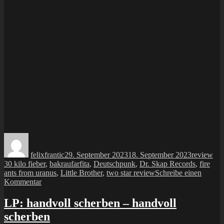
Autor
Veröffentlicht
Kategorie
Sch
am
felixfrantic
29. September 2023
18. September 2023
review
30 kilo fieber
,
bakraufarfita
,
Deutschpunk
,
Dr. Skap Records
,
fire
ants from uranus
,
Little Brother
,
two star review
Schreibe einen
zu
Kommentar
CeDe
Salatschüssel
LP: handvoll scherben – handvoll
#7:
scherben
Little