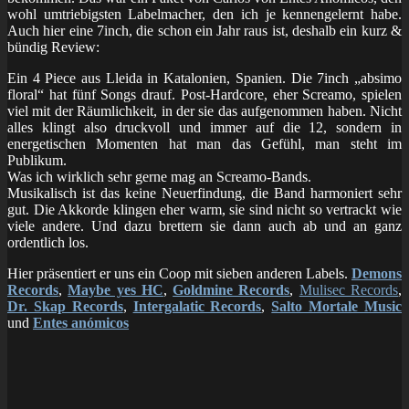
wohl umtriebigsten Labelmacher, den ich je kennengelernt habe.
Auch hier eine 7inch, die schon ein Jahr raus ist, deshalb ein kurz &
bündig Review:
Ein 4 Piece aus Lleida in Katalonien, Spanien. Die 7inch „absimo
floral“ hat fünf Songs drauf. Post-Hardcore, eher Screamo, spielen
viel mit der Räumlichkeit, in der sie das aufgenommen haben. Nicht
alles klingt also druckvoll und immer auf die 12, sondern in
energetischen Momenten hat man das Gefühl, man steht im
Publikum.
Was ich wirklich sehr gerne mag an Screamo-Bands.
Musikalisch ist das keine Neuerfindung, die Band harmoniert sehr
gut. Die Akkorde klingen eher warm, sie sind nicht so vertrackt wie
viele andere. Und dazu brettern sie dann auch ab und an ganz
ordentlich los.
Hier präsentiert er uns ein Coop mit sieben anderen Labels.
Demons
Records
,
Maybe yes HC
,
Goldmine Records
,
Mulisec Records
,
Dr. Skap Records
,
Intergalatic Records
,
Salto Mortale Music
und
Entes anómicos