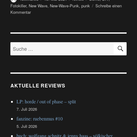
am
Fotokiller
,
New Wave
,
New-Wave-Punk
,
punk
Schreibe einen
zu
Kommentar
review:
Fotokiller
–
Demo
SU
MC
Suche
nach:
AKTUELLE REVIEWS
LP: horde / out of phase – split
7. Juli 2026
fanzine: ruebenmus #10
5. Juli 2026
buch: wolfgang achnitz & jenny haas – völkischer