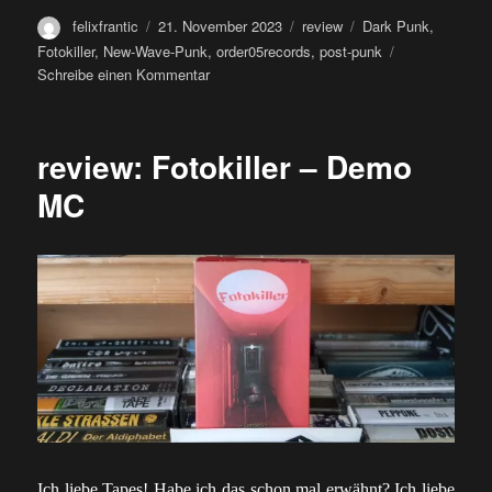
Autor
Veröffentlicht
Kategorien
Schlagwörter
felixfrantic
21. November 2023
review
Dark Punk
,
am
Fotokiller
,
New-Wave-Punk
,
order05records
,
post-punk
zu
Schreibe einen Kommentar
LP:
fotokiller
–
review: Fotokiller – Demo
eerie
nostalgia
MC
Ich liebe Tapes! Habe ich das schon mal erwähnt? Ich liebe