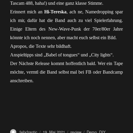
Tascam 488, haha!) und eine ganz klasse Stimme.
Erinnert mich an
Hi-Tereska
, ach ne, Namedropping spar
ich mir, dafür hat die Band auch zu viel Spielerfahrung.
Einige Eltern des New-Wave-Punk der 70er/80er Jahre
könnte ich noch nennen, aber macht euch selbst ein Bild.
Apropos, die Texte sehr bildhaft.
Anspieltipps sind „Babel of tongues“ und „City lights“.
Der Nächste Release kommt hoffentlich bald.
Wer ein Tape
möchte, vermtl die Band selbst mal bei FB oder Bandcamp
anschreiben.
Autor
Veröffentlicht
Kategorien
Schlagwörter
felixfrantic
19. Mai 2021
review
Demo
,
DIY
,