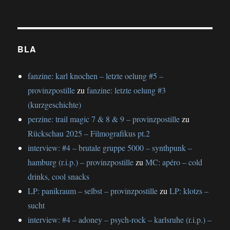
BLA
fanzine: karl knochen – letzte oelung #5 –
provinzpostille
zu
fanzine: letzte oelung #3
(kurzgeschichte)
perzine: trail magic 7 & 8 & 9 – provinzpostille
zu
Rückschau 2025 – Filmografikus pt.2
interview: #4 – brutale gruppe 5000 – synthpunk –
hamburg (r.i.p.) – provinzpostille
zu
MC: apéro – cold
drinks, cool snacks
LP: panikraum – selbst – provinzpostille
zu
LP: klotzs –
sucht
interview: #4 – adoney – psych-rock – karlsruhe (r.i.p.) –