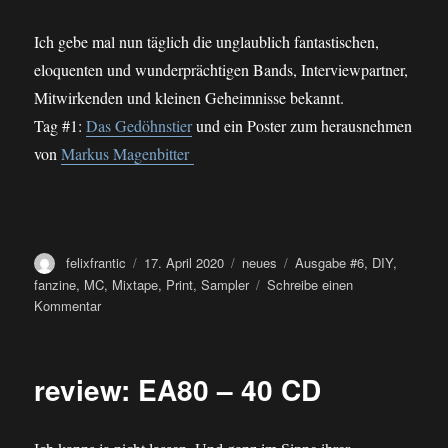
Ich gebe mal nun täglich die unglaublich fantastischen,
eloquenten und wunderprächtigen Bands, Interviewpartner,
Mitwirkenden und kleinen Geheimnisse bekannt.
Tag #1:
Das Gedöhnstier
und ein Poster zum herausnehmen
von
Markus Magenbitter
Autor
Veröffentlicht
Kategorien
Schlagwörter
felixfrantic
17. April 2020
neues
Ausgabe #6
,
DIY
,
am
fanzine
,
MC
,
Mixtape
,
Print
,
Sampler
Schreibe einen
zu
Kommentar
NEU
NEU
NEU
review: EA80 – 40 CD
–
printausgabe
#6