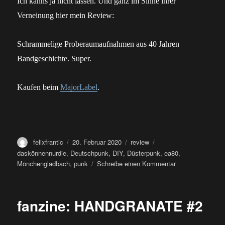
Ich kanns ja nicht lassen. Und ganz im Sinne ihrer
erscheint
am
Verneinung hier mein Review:
26.04.2020
Schrammelige Proberaumaufnahmen aus 40 Jahren
Bandgeschichte. Super.
Kaufen beim
MajorLabel
.
Autor
Veröffentlicht
Kategorien
Schlagwörter
felixfrantic
20. Februar 2020
review
am
daskönnennurdie
,
Deutschpunk
,
DIY
,
Düsterpunk
,
ea80
,
zu
Mönchengladbach
,
punk
Schreibe einen Kommentar
review:
EA80
–
fanzine: HANDGRANATE #2
40
CD