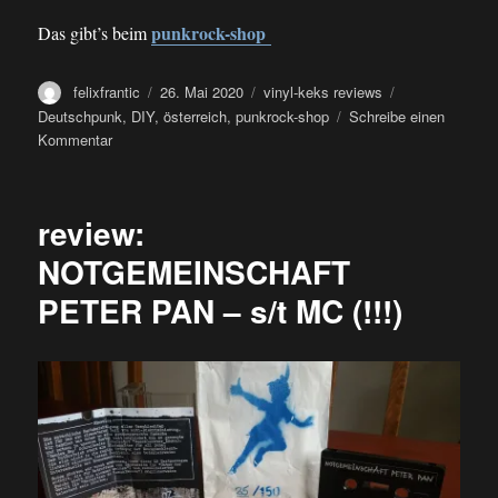
punkrock-shop
Das gibt’s beim
Autor
Veröffentlicht
Kategorien
Schlagwörter
felixfrantic
26. Mai 2020
vinyl-keks reviews
am
Deutschpunk
,
DIY
,
österreich
,
punkrock-shop
Schreibe einen
zu
Kommentar
review:
VERKLAERUNGSNOT
–
review:
447
rasselbande
NOTGEMEINSCHAFT
LP
PETER PAN – s/t MC (!!!)