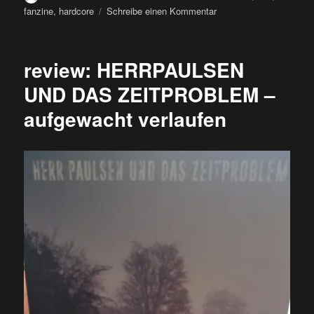
am
zu
fanzine
,
hardcore
Schreibe einen Kommentar
fanzine:
HANDGRANATE
#2
review: HERRPAULSEN
UND DAS ZEITPROBLEM –
aufgewacht verlaufen