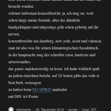
besucht wurden.
schöner turbostaat-konzertbericht. ja, ich mag sie, weil
schon lange meine freunde, aber das dämliche
handgeklapper und mitgesinge geht schon gehörig auf die
nerven.
konzertberichte aus hamburg, new york, seoul und valencia.
man tut also was für seinen klimatologischen fussabdruck.
in der hauptsache mag der schreiber crust, hardcore und
artverwandtes.
das ganze supekurzweilig zu lesen. ich hatte wirklich spaß
an jedem einzelnen bericht. auf 24 Seiten gibts das volle d-
beat brett, sozusagen.
zu haben beim
NO SPIRIT
mailorder
mit DIN A4 Poster
Autor
Veröffentlicht
Kategorien
Schlagwörter
felixfrantic
26. Dezember 2019
review
crust
,
DIY
,