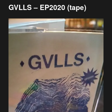
PETER
GVLLS – EP2020 (tape)
PAN
–
s/t
MC
(!!!)