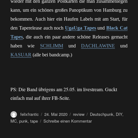
wieder mit den ganzen Postkarten die man zusammenlegen
kann, um ein schönes großes Panoptikum von Hamburg zu
bekommen. Auch hier ein Haufen Labels mit am Start, für
den Taperelease auch noch
UgaUga Tapes
und
Black Cat
Tapes
, die auch ein paar andere schöne Releases gemacht
haben wie
SCHLIMM
und
DACHLAWINE
und
KASUAR
(alle bei bandcamp.)
PS: Die Band übrigens am 25.05. im livestream. Guckt
einfach mal auf ihrer FB-Seite.
Autor
Veröffentlicht
Kategorien
Schlagwörter
felixfrantic
24. Mai 2020
review
Deutschpunk
,
DIY
,
am
zu
MC
,
punk
,
tape
Schreibe einen Kommentar
review:
NOTGEMEINSCHAFT