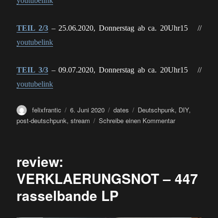
youtubelink
TEIL 2/3
– 25.06.2020, Donnerstag ab ca. 20Uhr15 //
youtubelink
TEIL 3/3
– 09.07.2020, Donnerstag ab ca. 20Uhr15 //
youtubelink
Autor
Veröffentlicht
Kategorien
Schlagwörter
felixfrantic
6. Juni 2020
dates
Deutschpunk
,
DIY
,
am
zu
post-deutschpunk
,
stream
Schreibe einen Kommentar
pADDELNoHN
und
das
review:
Internett.
Live
VERKLAERUNGSNOT – 447
im
rasselbande LP
Stream.