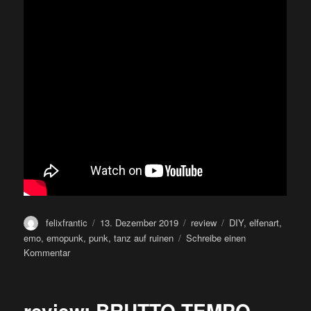
Autor
Veröffentlicht
Kategorien
Schlagwörter
felixfrantic
13. Dezember 2019
review
DIY
,
elfenart
,
am
emo
,
emopunk
,
punk
,
tanz auf ruinen
Schreibe einen
zu
Kommentar
review:
HERRPAULSEN
UND
review: BRUTTO TEMPO –
DAS