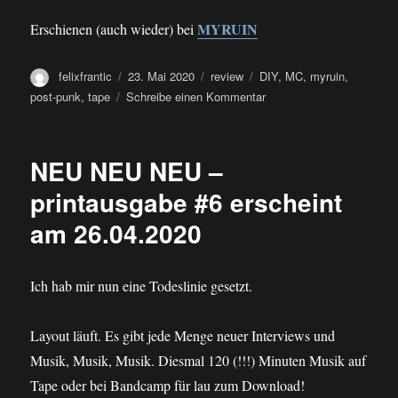
MYRUIN
Erschienen (auch wieder) bei
Autor
Veröffentlicht
Kategorien
Schlagwörter
felixfrantic
23. Mai 2020
review
DIY
,
MC
,
myruin
,
am
zu
post-punk
,
tape
Schreibe einen Kommentar
GVLLS
–
EP2020
NEU NEU NEU –
(tape)
printausgabe #6 erscheint
am 26.04.2020
Ich hab mir nun eine Todeslinie gesetzt.
Layout läuft. Es gibt jede Menge neuer Interviews und
Musik, Musik, Musik. Diesmal 120 (!!!) Minuten Musik auf
Tape oder bei Bandcamp für lau zum Download!