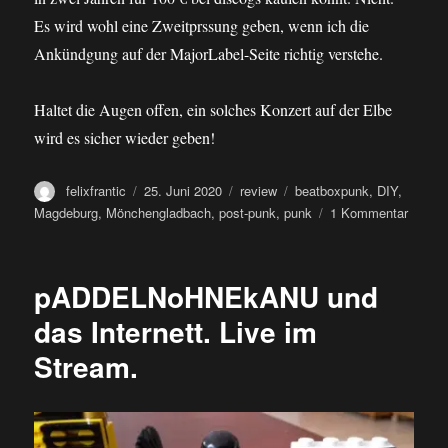
Es wird wohl eine Zweitprssung geben, wenn ich die
Ankündgung auf der MajorLabel-Seite richtig verstehe.
Haltet die Augen offen, ein solches Konzert auf der Elbe
wird es sicher wieder geben!
Autor
Veröffentlicht
Kategorien
Schlagwörter
felixfrantic
25. Juni 2020
review
beatboxpunk
,
DIY
,
am
zu
Magdeburg
,
Mönchengladbach
,
post-punk
,
punk
1 Kommentar
review
PEPP
–
pADDELNoHNEkANU und
split
mit
das Internett. Live im
DIE
Stream.
STRA
7inch